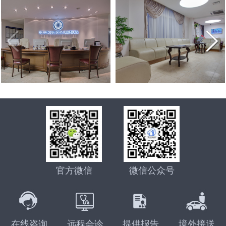
3岁患视网膜母细胞瘤女童离世事件引关注，俄罗斯第三
[2022-04-27]
在逃亡的路上
不通过：杜马提案新进展，有关禁止外籍人员在俄代怀怀
[2022-01-17]
代试管技术为生育计划保驾护航
唐氏综合征的终结者——俄罗斯第三代试管婴儿技术，生
[2021-12-31]
孕法案未被杜马接受
印度70岁老人通过试管婴儿生下一儿子，成为世界上最高
[2021-12-22]
个健康宝宝有保障
语言不通，自助泰国试管婴儿求子历程心得：这5个方面
[2021-10-25]
龄的新手妈妈之一
70后、80后助孕之路，赴俄罗斯试管婴儿助孕不是唯一途
[2021-10-11]
自助就医做不到。
首例“遗留冻胚”吃官司，4老人夺回遗留胚胎“产子”，可选
[2021-09-22]
径，但比较靠谱_俄罗斯K+31生殖专家介绍
差异分析：中、泰、美、香港、俄罗斯试管婴儿有什么不
[2021-09-14]
择俄罗斯合法第三方助孕
赴俄28天费用16万，俄罗斯试管婴儿让单身人士老有所依
[2021-09-06]
同
真实案例实操：教你如何给俄罗斯试管婴儿代怀孕出生的
[2021-08-27]
俄罗斯是如何看待女性生三胎的，与中国三胎福利有什么
[2021-07-29]
孩子上户口？
官方微信
微信公众号
2021年俄罗斯DY求子成功，现在就去莫斯科接我试管婴
[2021-07-22]
不同
译文：莫斯科，值得信赖的俄罗斯试管婴儿医院排名有哪
[2021-07-14]
儿宝宝回家了
单身求子做俄罗斯试管婴儿最佳方式是什么：自费还是免
[2021-07-12]
些
在线咨询
远程会诊
提供报告
境外接送