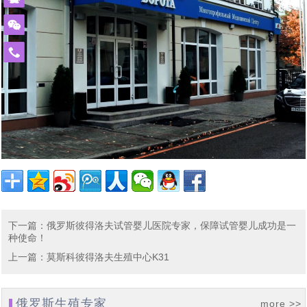
单身人群赴白俄罗斯代孕求子现状：买张机票就出发签证
[2024-02-19]
[2024-01-
怀上了
什么能挡住我们为人父母的梦想_白俄罗斯代孕
外国人赴白俄罗斯代孕现状：法律是支持的，民众也是有
[2024-01-
29]
都不用办_国外出生的孩子回出国上户口这样办
莫斯科试管婴儿医院排名_在莫斯科的俄罗斯试管婴儿医
[2024-01-05]
14]
误解的
免
白俄罗斯有启动免费预算体外受精计划，赴白俄罗斯做试
[2023-12-14]
费
院家更靠谱
热
赴俄罗斯试管婴儿助孕的女性群体启动互帮模式：你帮我
[2023-12-11]
管婴儿或能省不少钱
线
2023年中俄两国在加强经济贸易合作，同时还在医疗方面
[2023-11-17]
挑代妈，我帮你看卵妹
400-
900-
2023年11月10日正式落实中哈免签政策，为中国有赴海
[2023-11-02]
签署医学领域合作意向书
3185
43年杨女士今天进入试管婴儿周期，出现下腹部中度疼痛
[2023-10-24]
外试管婴儿助孕需求的朋友带来福音
43年北京职场达人执着生育，带着父母一家三口二次赴俄
[2023-10-09]
的现象，生殖医生介绍说正常现象
中国单身女性赴俄罗斯做试管婴儿单身求子：可以不要老
[2023-09-25]
罗斯试管婴儿促排，开启单身求子之旅
做试管婴儿给我们带来了什么?45岁失独妈妈做俄罗斯试
[2023-09-06]
下一篇
：
俄罗斯彼得洛夫试管婴儿医院专家，保障试管婴儿成功是一
公，孩子得要一个
种使命！
从千分之五到79.3%的活产率，俄罗斯第三代试管婴儿科
[2023-07-12]
管婴儿终好孕
上一篇
：
莫斯科彼得洛夫生殖中心K31
我国已有100多万个“失独”家庭，俄罗斯代孕与试管婴儿合
[2023-07-07]
技助力实现双胞胎梦想
格鲁吉亚格鲁吉亚总理提出禁止给外国人代孕，试管婴儿
[2023-06-29]
力助孕生子抚慰失独之家
俄罗斯生殖专家
more >>