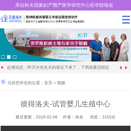
库拉科夫国家妇产围产医学研究中心驻华联络处
400-900-3185
赴俄动态：昨天许先生夫妇签证下来了，下周就要启程赴
中国女性朋友赴格鲁吉亚试管婴儿时取卵较多、优质胚胎
[1970-01-01]
俄罗斯试管婴儿促排卵了

当前您所在的位置：
首页
>
视频
28 岁俄罗斯姑娘与57 岁的土耳其富商在格鲁吉亚代怀生
[2024-09-20]
却很少，这个情况怎么解
年近70岁的王大爷找个同岁老伴赴格鲁吉亚做试管婴儿代
[2024-09-09]
育4个孩子
彼得洛夫-试管婴儿生殖中心
快要分娩了，马上8个月，俄罗斯试管婴儿机构开始为黄
[2024-08-28]
怀求子，现成功移植
36岁单身女性赴俄罗斯找了一位同岁的代妈试管婴儿代怀
[2024-08-11]
女士找保姆了
最后更新：2018-02-06 作者：佚名 浏览：3155次
为什么适龄生育可以降低隐形基因遗传病的发病率_天德
[2024-06-22]
求子，正做非侵入性产前检查