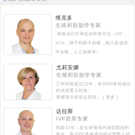
北京姚女士夫妇带父赴俄罗斯做试管婴儿，一起见证解冻
[2023-06-21]
技术备受关注
2023全球生育率均趋持续下跌态势，新的生育方式崛起
[2023-
3年前冻卵，冻卵16颗，解冻15颗，成功配成12颗
维克多
改变命运！AMH仅为0.18的卵巢早衰女性，在俄罗斯试管
[2023-06-07]
06-13]
——试管婴儿与第三方代怀助您成功抱娃！
生殖和胚胎学专家
北京31岁男子赴莫斯科做试管婴儿考察，俄罗斯代孕助孕
[2023-06-06]
婴儿成功怀孕！
掌握治疗不孕症的所有方法（IVF，
该考虑了，独生子女的养老焦虑问题即将来临，现在赴俄
[2023-06-01]
机结构提供全方位支持与协助
ICSI，卵子和精子捐赠，植入前遗传
单身女士想先赴俄罗斯试管婴儿取卵，承诺自己三年内如
[2023-05-29]
罗斯试管婴儿生个二胎三胎还来得及
学诊断，人工授精等）。
53岁绝经女性，如何逆袭自行生育_未婚单身大龄女性能
[2023-05-22]
果结不了婚就单身求子，这样可行吗?
擅长治疗的专业区域 - 不孕不育的复
尤莉安娜
从美国试管婴儿诊所再现冷藏设备故障事件，解说库拉科
[2023-04-27]
杂情况...
[ 更多 ]
赴俄罗斯试管助孕生宝宝
生殖和胚胎学专家
单身大龄女性做试管婴儿求子历程与养娃生活写照分享
[2023-
夫国家妇产围产医学研究中如何科学监管冻卵/胚
工作经验超过20年，有2000多例成功
中国朋友选择赴俄罗斯试管婴儿生子，为什么成功抱娃有
[2023-03-30]
04-18]
的试管婴儿经验。
掌握现今所有运用试...
[ 更多 ]
中国朋友试管婴儿历程：俄罗斯试管婴儿只为实现父母梦
[2023-03-28]
保障，特别是试管婴儿费用民众能负担得起
美国夫妇也来俄罗斯代怀求子，没有人和钱过意不去，俄
[2023-03-27]
想而生
达拉斯
借精生子，不失为一个好选择，您有想过赴俄罗斯做试管
[2023-03-24]
IVF首席专家
罗斯试管婴儿性价比真的很高
热点：“父子三人连接患癌”引社会关注，生殖专家介绍俄
医龄21年，是生殖领域内顶层级别的
[2023-03-14]
婴儿吗
医生，有2000多例成功的试管婴儿经