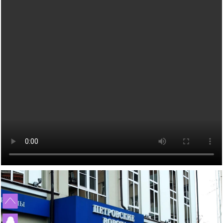
孩子快6个月了，第一次真实看到了宝宝，中国的”父母很
[2024-06-07]
海外试管婴儿助孕有保障
对于女生结婚不愿生孩子，很多男生可以接受，但是不能
[2024-05-31]
激动
上个月赴俄罗斯试管婴儿助孕的陈先生的胚胎筛查结果出
[2024-05-15]
接受不孕不育
大龄女性单身做试管求子：我只是没结婚，不代表我就没
[2024-05-07]
来了， 5颗囊胚2颗过检（合格），2个男孩
南京夫妇赴俄罗斯试管婴儿求子，一边尝试自卵自怀一边
[2024-04-28]
有生育权
43岁的中年夫妇赴白俄罗斯代怀助孕，阶段性成功报告：
[2024-
借卵代怀，准备与代妈同时移植看谁怀的宝宝出生
上周43岁陈先生夫妇赴俄罗斯试管婴儿求子，取得9颗卵
[2024-04-15]
04-24]
已经能听到孩子心跳了
血测HCG值为 398，上个月中旬赴俄罗斯要赴莫斯科做试
子8颗卵子成熟6颗成功受精5颗进入了囊胚阶段，超过了平均
刚刚检查显示胎儿已经三个月了，这对“夫妻”赴俄罗斯试
[2024-04-08]
[2024-04-01]
水平
管婴儿一对常女士夫妇成功怀孕了
又有一波夫妻要赴俄罗斯做试管婴儿了，他们已经抵达了
[2024-
管助孕，男士在找卵妹借卵，女士找精卵银行借精
20多岁的小夫妻，国内试管婴儿移植5未着床，如果是你
[2024-03-18]
03-25]
莫斯科在做促排卵
陕西姑娘与南京小伙赴俄罗斯自卵代孕上周已经完成取
[2024-03-13]
该如何应对
今天收到白俄罗斯方面妊娠成功消息，又有一对90后南京
卵，取12枚卵子，9枚成熟 ，期待后续胚胎培育结果
北京青年与西安姑娘跨越三国、行程万里试管求子，没有
[2024-03-06]
夫妇在俄罗斯做试管婴儿再到白俄罗斯找代妈做代孕，终究