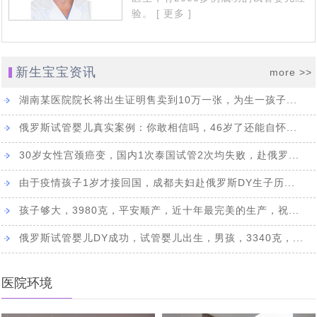
赴俄罗斯试管婴儿，您最“怕”什么_常见顾虑全解
[2023-02-11]
罗斯第三代试管婴儿如何阻断基因遗传
验。
[ 更多 ]
“一女子怀孕12个月未分娩”原因何在_俄罗斯试管婴儿专家
[2023-02-01]
46岁女会计师赴俄罗斯试管婴儿求子自怀成功，她本想来
[2023-01-13]
专业解答
新生宝宝资讯
more >>
“试管婴儿”真的很容易超重吗，俄罗斯遗传学家在实验室
莫斯科找代妈给自己生孩子，最终却自己给自己当上了“代
四位DY代怀孕妈妈的惊人故事，是不是吓你一跳！
[2022-11-23]
[2022-11-14]
妈”
中得到证实
湖南某医院院长将出生证明售卖到10万一张，为生一孩子...
因为对出国就医的前途未知与畏惧，选择国内地下DY，真
[2022-11-07]
俄罗斯试管婴儿真实案例：你敢相信吗，46岁了还能自怀...
简单实用的俄罗斯dy全攻略_风险规避指南
[2022-08-
[2022-09-30]
的又省钱又省事吗？
30岁女性宫颈癌变，国内1次泰国试管2次均失败，赴俄罗...
做俄罗斯DY代怀孕妈有什么约束与处罚吗_律师解读
24]
由于疫情孩子1岁才接回国，成都夫妇赴俄罗斯DY生子历...
国家杜马一读是否禁止有关向外国公民和无国籍人士在俄
[2022-08-17]
俄罗斯DY费用这么高，代妈又能得到多呢，三个俄罗斯
[2022-08-12]
孩子够大，3980克，平安顺产，近十年最完美的生产，祝...
罗斯提供代孕服务的法案——结论再议
三个俄罗斯DY妈妈代怀孕的故事，俄罗斯女人为什么要给
[2022-08-11]
DY妈妈代怀孕的故事（三）
俄罗斯试管婴儿DY成功，试管婴儿出生，男孩，3340克，...
不是自己的孩子，俄罗斯女人为什么要给别人生孩子 （三
[2022-08-10]
别人生孩子（二）
7月25日，今天是世界试管儿童日：试管婴儿与自然受孕
[2022-08-09]
个代怀孕DY妈妈的故事）
医院环境
战火下的乌克兰代怀孕妈妈，不是在医院防空洞里，就是
[2022-07-25]
孩子没有什么区别