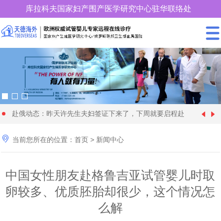
库拉科夫国家妇产围产医学研究中心驻华联络处
400-900-3185
赴俄动态：昨天许先生夫妇签证下来了，下周就要启程赴
中国女性朋友赴格鲁吉亚试管婴儿时取卵较多、优质胚胎
[1970-01-01]
俄罗斯试管婴儿促排卵了

当前您所在的位置：
首页
>
新闻中心
28 岁俄罗斯姑娘与57 岁的土耳其富商在格鲁吉亚代怀生
[2024-09-20]
却很少，这个情况怎么解
年近70岁的王大爷找个同岁老伴赴格鲁吉亚做试管婴儿代
[2024-09-09]
育4个孩子
中国女性朋友赴格鲁吉亚试管婴儿时取
快要分娩了，马上8个月，俄罗斯试管婴儿机构开始为黄
[2024-08-28]
怀求子，现成功移植
卵较多、优质胚胎却很少，这个情况怎
36岁单身女性赴俄罗斯找了一位同岁的代妈试管婴儿代怀
[2024-08-11]
女士找保姆了
么解
为什么适龄生育可以降低隐形基因遗传病的发病率_天德
[2024-06-22]
求子，正做非侵入性产前检查