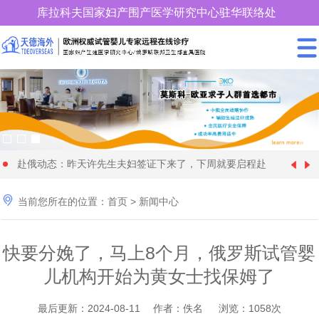
库拉科夫国家妇产围产医学研究中心驻华联络处
400-900-3185
赴俄动态：昨天许先生夫妇签证下来了，下周就要启程赴
中国女性朋友赴格鲁吉亚试管婴儿时取卵较多、优质胚胎
[1970-01-01]
俄罗斯试管婴儿促排卵了

当前您所在的位置：
首页
>
新闻中心
28 岁俄罗斯姑娘与57 岁的土耳其富商在格鲁吉亚代怀生
[2024-09-20]
却很少，这个情况怎么解
年近70岁的王大爷找个同岁老伴赴格鲁吉亚做试管婴儿代
[2024-09-09]
育4个孩子
快要分娩了，马上8个月，俄罗斯试管婴
快要分娩了，马上8个月，俄罗斯试管婴儿机构开始为黄
[2024-08-28]
怀求子，现成功移植
儿机构开始为黄女士找保姆了
36岁单身女性赴俄罗斯找了一位同岁的代妈试管婴儿代怀
[2024-08-11]
女士找保姆了
为什么适龄生育可以降低隐形基因遗传病的发病率_天德
[2024-06-22]
求子，正做非侵入性产前检查
最后更新：2024-08-11 作者：佚名 浏览：1058次