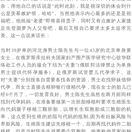
俄罗斯公布最新有关出入境的1745号政府令，中国公民可
[2021-07-06]
费，区别有哪些？
杂，用他自己的话说是“此时此刻，我是很深切的体会到什
俄罗斯试管婴儿代怀孕妈妈价格多少，代妈助孕只是为经
[2021-07-04]
以入境了
么是羡慕嫉妒恨，哈哈”。当然他表示内心最多的还是是祝
福吧，他祝福“老婆”即将喜得贵子，同时又有点嫉妒人家捷
莫斯科法庭：精卵捐赠，对父母的认定是这样判的
[2021-06-24]
济报酬吗
足先登圆梦为人父母吧，最后又恨自己要求太多太追求完
俄罗斯医生整理了一幅现代女性的画像：聪明，肥胖，少
[2021-06-07]
美。这一点说来话长：
俄罗斯犹太人口危机，30年后可能会消失
[2021-05-08]
[2021-05-11]
性，不婚不育
2021年海外试管婴儿有什么变化，需要父母将如何做新计
当时39岁单的河北身男士陈先生与一位43岁的北京单身黄
女士，在俄罗斯库拉科夫国家妇产围产医学研究中心驻华联
俄罗斯将试管婴儿纳入国家医保，试管婴儿医院称试管婴
[2021-05-06]
划
络处工作人员的撮合下结为“夫妻”(俄联邦法律禁止为单身
独家采访：Saltanat Baikoshkarova专业答复新型冠状病
[2021-04-27]
儿为“医保公子”
男士提供代怀孕服务)，赴俄罗斯试管婴儿代孕求子。这
当自己做了试管婴儿后才知道：原来试管婴儿有这5个有
[2021-04-23]
毒肺炎和疫苗接种如何影响怀孕
对“夫妻”分别按各自需要各找各的资源，男士在找卵妹借卵
访谈：有关试管婴儿的13个问题，生殖医生相信科学的力
代孕，而女士直接去精卵银行借精代孕，现在女士的胎儿已
[2021-04-14]
趣事实
经6个月了，一切发育良好。男士陈先生虽然在两月前同样
代怀孕妈妈代怀有什么好处
[2021-03-30]
[2021-04-13]
量，牧师反对IVF
找到代孕妈妈，在准备要做第一次胚胎移植时要求生殖医生
赴海外试管婴儿求子，代怀孕合同里哪些责任与义务
向代妈腹子移植三颗胚胎，以增长生双胞胎或三胞胎的机
俄罗斯再发重磅公告，政府补助10万鼓励民众加大生育力
[2021-03-29]
率，这点受到生殖的劝阻与代妈的抵制,因为有妊娠风险与
养胎风险。生殖医生建议先移植一个，后期再找代妈作二胎
中国朋友找俄罗斯试管婴儿DY机构代怀，你知道代怀妈妈
[2021-03-02]
度，试管婴儿辅助生殖是一个重要补充
移植，但是当时陈先生就要要个双胞胎，他声称他是家中独