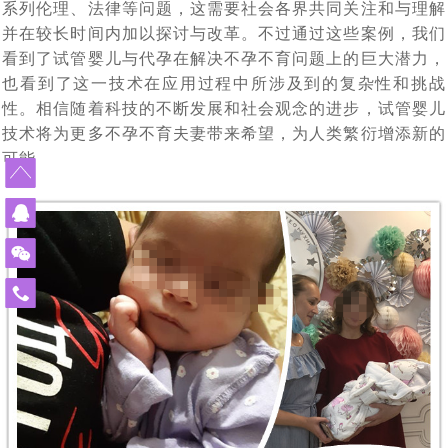
赴俄罗斯试管婴儿，您最“怕”什么_常见顾虑全解
[2023-02-11]
系列伦理、法律等问题，这需要社会各界共同关注和与理解
罗斯第三代试管婴儿如何阻断基因遗传
并在较长时间内加以探讨与改革。不过通过这些案例，我们
“一女子怀孕12个月未分娩”原因何在_俄罗斯试管婴儿专家
[2023-02-01]
看到了试管婴儿与代孕在解决不孕不育问题上的巨大潜力，
46岁女会计师赴俄罗斯试管婴儿求子自怀成功，她本想来
[2023-01-13]
专业解答
也看到了这一技术在应用过程中所涉及到的复杂性和挑战
“试管婴儿”真的很容易超重吗，俄罗斯遗传学家在实验室
莫斯科找代妈给自己生孩子，最终却自己给自己当上了“代
性。相信随着科技的不断发展和社会观念的进步，试管婴儿
技术将为更多不孕不育夫妻带来希望，为人类繁衍增添新的
四位DY代怀孕妈妈的惊人故事，是不是吓你一跳！
[2022-11-23]
[2022-11-14]
妈”
中得到证实
可能
因为对出国就医的前途未知与畏惧，选择国内地下DY，真
[2022-11-07]
简单实用的俄罗斯dy全攻略_风险规避指南
[2022-08-
[2022-09-30]
的又省钱又省事吗？
做俄罗斯DY代怀孕妈有什么约束与处罚吗_律师解读
24]
国家杜马一读是否禁止有关向外国公民和无国籍人士在俄
[2022-08-17]
俄罗斯DY费用这么高，代妈又能得到多呢，三个俄罗斯
[2022-08-12]
罗斯提供代孕服务的法案——结论再议
免
费
三个俄罗斯DY妈妈代怀孕的故事，俄罗斯女人为什么要给
[2022-08-11]
DY妈妈代怀孕的故事（三）
热
不是自己的孩子，俄罗斯女人为什么要给别人生孩子 （三
[2022-08-10]
别人生孩子（二）
线
7月25日，今天是世界试管儿童日：试管婴儿与自然受孕
[2022-08-09]
个代怀孕DY妈妈的故事）
400-
900-
战火下的乌克兰代怀孕妈妈，不是在医院防空洞里，就是
[2022-07-25]
孩子没有什么区别
3185