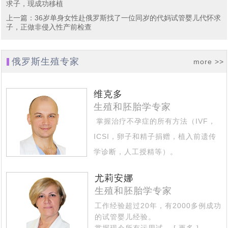
求子，现成功移植
上一篇
：
36岁单身女性赴俄罗斯找了一位同岁的代妈试管婴儿代怀求
子，正做非侵入性产前检查
俄罗斯生殖专家
more >>
维克多
生殖和胚胎学专家
掌握治疗不孕症的所有方法（IVF，
ICSI，卵子和精子捐赠，植入前遗传
学诊断，人工授精等）。
擅长治疗的专业区域 - 不孕不育的复
尤莉安娜
杂情况...
[ 更多 ]
生殖和胚胎学专家
工作经验超过20年，有2000多例成功
的试管婴儿经验。