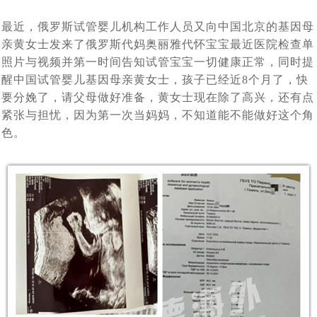
孩子快6个月了，第一次真实看到了宝宝，中国的”父母很
[2024-06-07]
海外试管婴儿助孕有保障
最近，俄罗斯试管婴儿机构工作人员又向中国北京的基因母
对于女生结婚不愿生孩子，很多男生可以接受，但是不能
[2024-05-31]
激动
亲黄女士发来了俄罗斯代妈奥丽雅代怀宝宝最近医院检查单
上个月赴俄罗斯试管婴儿助孕的陈先生的胚胎筛查结果出
[2024-05-15]
接受不孕不育
照片与视频并第一时间告知试管宝宝一切健康正常，同时提
大龄女性单身做试管求子：我只是没结婚，不代表我就没
[2024-05-07]
来了， 5颗囊胚2颗过检（合格），2个男孩
醒中国试管婴儿基因母亲黄女士，孩子已经近8个月了，快
南京夫妇赴俄罗斯试管婴儿求子，一边尝试自卵自怀一边
[2024-04-28]
要分娩了，请父母做好准备，黄女士现在除了高兴，还有点
有生育权
紧张与担忧，因为第一次当妈妈，不知道能不能做好这个角
43岁的中年夫妇赴白俄罗斯代怀助孕，阶段性成功报告：
[2024-
借卵代怀，准备与代妈同时移植看谁怀的宝宝出生
色。
上周43岁陈先生夫妇赴俄罗斯试管婴儿求子，取得9颗卵
[2024-04-15]
04-24]
已经能听到孩子心跳了
血测HCG值为 398，上个月中旬赴俄罗斯要赴莫斯科做试
子8颗卵子成熟6颗成功受精5颗进入了囊胚阶段，超过了平均
刚刚检查显示胎儿已经三个月了，这对“夫妻”赴俄罗斯试
[2024-04-08]
[2024-04-01]
水平
管婴儿一对常女士夫妇成功怀孕了
又有一波夫妻要赴俄罗斯做试管婴儿了，他们已经抵达了
[2024-
管助孕，男士在找卵妹借卵，女士找精卵银行借精
20多岁的小夫妻，国内试管婴儿移植5未着床，如果是你
[2024-03-18]
03-25]
莫斯科在做促排卵
陕西姑娘与南京小伙赴俄罗斯自卵代孕上周已经完成取
[2024-03-13]
该如何应对
今天收到白俄罗斯方面妊娠成功消息，又有一对90后南京
卵，取12枚卵子，9枚成熟 ，期待后续胚胎培育结果
北京青年与西安姑娘跨越三国、行程万里试管求子，没有
[2024-03-06]
夫妇在俄罗斯做试管婴儿再到白俄罗斯找代妈做代孕，终究