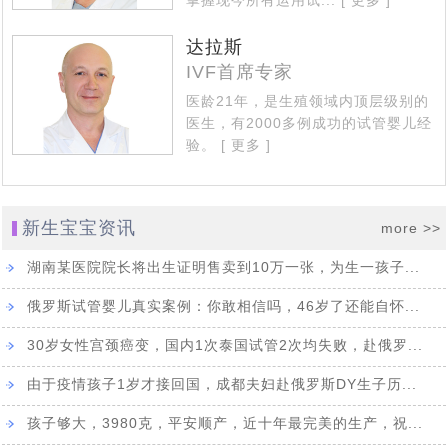
掌握现今所有运用试...
[ 更多 ]
达拉斯
IVF首席专家
医龄21年，是生殖领域内顶层级别的
医生，有2000多例成功的试管婴儿经
验。
[ 更多 ]
新生宝宝资讯
more >>
湖南某医院院长将出生证明售卖到10万一张，为生一孩子...
俄罗斯试管婴儿真实案例：你敢相信吗，46岁了还能自怀...
30岁女性宫颈癌变，国内1次泰国试管2次均失败，赴俄罗...
由于疫情孩子1岁才接回国，成都夫妇赴俄罗斯DY生子历...
孩子够大，3980克，平安顺产，近十年最完美的生产，祝...