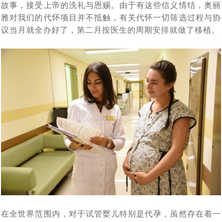
北京姚女士夫妇带父赴俄罗斯做试管婴儿，一起见证解冻
[2023-06-21]
技术备受关注
故事，接受上帝的洗礼与恩赐。由于有这些信义情结，奥丽
雅对我们的代怀项目并不抵触，有关代怀一切筛选过程与协
2023全球生育率均趋持续下跌态势，新的生育方式崛起
[2023-
3年前冻卵，冻卵16颗，解冻15颗，成功配成12颗
议当月就全办好了，第二月按医生的周期安排就做了移植。
改变命运！AMH仅为0.18的卵巢早衰女性，在俄罗斯试管
[2023-06-07]
06-13]
——试管婴儿与第三方代怀助您成功抱娃！
北京31岁男子赴莫斯科做试管婴儿考察，俄罗斯代孕助孕
[2023-06-06]
婴儿成功怀孕！
该考虑了，独生子女的养老焦虑问题即将来临，现在赴俄
[2023-06-01]
机结构提供全方位支持与协助
单身女士想先赴俄罗斯试管婴儿取卵，承诺自己三年内如
[2023-05-29]
罗斯试管婴儿生个二胎三胎还来得及
53岁绝经女性，如何逆袭自行生育_未婚单身大龄女性能
[2023-05-22]
果结不了婚就单身求子，这样可行吗?
从美国试管婴儿诊所再现冷藏设备故障事件，解说库拉科
[2023-04-27]
赴俄罗斯试管助孕生宝宝
单身大龄女性做试管婴儿求子历程与养娃生活写照分享
[2023-
夫国家妇产围产医学研究中如何科学监管冻卵/胚
中国朋友选择赴俄罗斯试管婴儿生子，为什么成功抱娃有
[2023-03-30]
04-18]
中国朋友试管婴儿历程：俄罗斯试管婴儿只为实现父母梦
[2023-03-28]
保障，特别是试管婴儿费用民众能负担得起
美国夫妇也来俄罗斯代怀求子，没有人和钱过意不去，俄
[2023-03-27]
想而生
借精生子，不失为一个好选择，您有想过赴俄罗斯做试管
[2023-03-24]
罗斯试管婴儿性价比真的很高
热点：“父子三人连接患癌”引社会关注，生殖专家介绍俄
[2023-03-14]
婴儿吗
在全世界范围内，对于试管婴儿特别是代孕，虽然存在着一