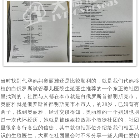
单身人群赴白俄罗斯代孕求子现状：买张机票就出发签证
[2024-02-19]
[2024-01-
怀上了
什么能挡住我们为人父母的梦想_白俄罗斯代孕
外国人赴白俄罗斯代孕现状：法律是支持的，民众也是有
[2024-01-
29]
都不用办_国外出生的孩子回出国上户口这样办
莫斯科试管婴儿医院排名_在莫斯科的俄罗斯试管婴儿医
[2024-01-05]
14]
误解的
白俄罗斯有启动免费预算体外受精计划，赴白俄罗斯做试
[2023-12-14]
院家更靠谱
赴俄罗斯试管婴儿助孕的女性群体启动互帮模式：你帮我
[2023-12-11]
管婴儿或能省不少钱
2023年中俄两国在加强经济贸易合作，同时还在医疗方面
[2023-11-17]
挑代妈，我帮你看卵妹
2023年11月10日正式落实中哈免签政策，为中国有赴海
[2023-11-02]
签署医学领域合作意向书
43年杨女士今天进入试管婴儿周期，出现下腹部中度疼痛
[2023-10-24]
外试管婴儿助孕需求的朋友带来福音
当时找到代孕妈妈奥丽雅还是比较顺利的，就是我们代妈移
43年北京职场达人执着生育，带着父母一家三口二次赴俄
[2023-10-09]
的现象，生殖医生介绍说正常现象
植的白俄罗斯试管婴儿医院生殖医生推荐的一个东正教社团
中国单身女性赴俄罗斯做试管婴儿单身求子：可以不要老
[2023-09-25]
罗斯试管婴儿促排，开启单身求子之旅
里找到的，社团与人都在本市就是白俄罗斯首都明斯克市，
做试管婴儿给我们带来了什么?45岁失独妈妈做俄罗斯试
[2023-09-06]
公，孩子得要一个
奥丽雅就是俄罗斯首都明斯克市本市人，的28岁，已婚育有
两子，找到奥丽雅，经过交谈得知，奥丽雅的一个姐姐也朋
从千分之五到79.3%的活产率，俄罗斯第三代试管婴儿科
[2023-07-12]
管婴儿终好孕
过一次代怀经历，她就是被姐姐拉放那个教徒社团的，社团
我国已有100多万个“失独”家庭，俄罗斯代孕与试管婴儿合
[2023-07-07]
技助力实现双胞胎梦想
里很多各行各业的信徒，其中就包括那位介绍给我们相互认
格鲁吉亚格鲁吉亚总理提出禁止给外国人代孕，试管婴儿
[2023-06-29]
力助孕生子抚慰失独之家
识的生殖医生，大家在社团里会时不常分享一些人间仁爱的