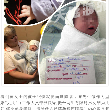
3岁患视网膜母细胞瘤女童离世事件引关注，俄罗斯第三
[2022-04-27]
在逃亡的路上
不通过：杜马提案新进展，有关禁止外籍人员在俄代怀怀
[2022-01-17]
代试管技术为生育计划保驾护航
唐氏综合征的终结者——俄罗斯第三代试管婴儿技术，生
[2021-12-31]
孕法案未被杜马接受
印度70岁老人通过试管婴儿生下一儿子，成为世界上最高
[2021-12-22]
个健康宝宝有保障
语言不通，自助泰国试管婴儿求子历程心得：这5个方面
[2021-10-25]
龄的新手妈妈之一
70后、80后助孕之路，赴俄罗斯试管婴儿助孕不是唯一途
[2021-10-11]
自助就医做不到。
首例“遗留冻胚”吃官司，4老人夺回遗留胚胎“产子”，可选
[2021-09-22]
径，但比较靠谱_俄罗斯K+31生殖专家介绍
差异分析：中、泰、美、香港、俄罗斯试管婴儿有什么不
[2021-09-14]
择俄罗斯合法第三方助孕
赴俄28天费用16万，俄罗斯试管婴儿让单身人士老有所依
[2021-09-06]
同
真实案例实操：教你如何给俄罗斯试管婴儿代怀孕出生的
[2021-08-27]
俄罗斯是如何看待女性生三胎的，与中国三胎福利有什么
[2021-07-29]
孩子上户口？
2021年俄罗斯DY求子成功，现在就去莫斯科接我试管婴
[2021-07-22]
不同
译文：莫斯科，值得信赖的俄罗斯试管婴儿医院排名有哪
[2021-07-14]
看到黄女士的孩子很快就要面世降临，陈先生做作为型
儿宝宝回家了
婚“丈夫”（工作人员牵线良缘,撮合两生育障碍男女结为夫
单身求子做俄罗斯试管婴儿最佳方式是什么：自费还是免
[2021-07-12]
些
妇,解决单身问题，清除俄方代怀孕程序障碍）内心很是复