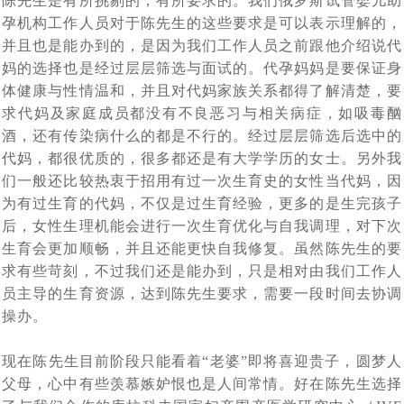
陈先生是有所挑剔的，有所要求的。我们俄罗斯试管婴儿助
孕机构工作人员对于陈先生的这些要求是可以表示理解的，
并且也是能办到的，是因为我们工作人员之前跟他介绍说代
妈的选择也是经过层层筛选与面试的。代孕妈妈是要保证身
体健康与性情温和，并且对代妈家族关系都得了解清楚，要
求代妈及家庭成员都没有不良恶习与相关病症，如吸毒酗
酒，还有传染病什么的都是不行的。经过层层筛选后选中的
代妈，都很优质的，很多都还是有大学学历的女士。另外我
们一般还比较热衷于招用有过一次生育史的女性当代妈，因
为有过生育的代妈，不仅是过生育经验，更多的是生完孩子
后，女性生理机能会进行一次生育优化与自我调理，对下次
生育会更加顺畅，并且还能更快自我修复。虽然陈先生的要
求有些苛刻，不过我们还是能办到，只是相对由我们工作人
员主导的生育资源，达到陈先生要求，需要一段时间去协调
操办。
现在陈先生目前阶段只能看着“老婆”即将喜迎贵子，圆梦人
父母，心中有些羡慕嫉妒恨也是人间常情。好在陈先生选择