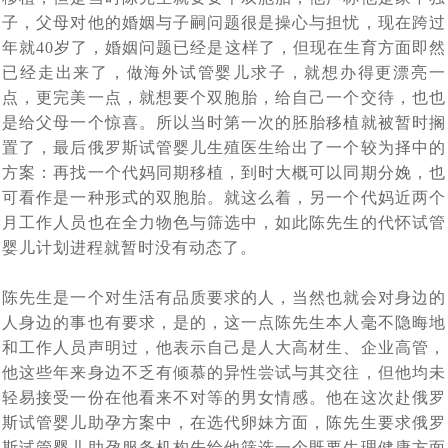
代怀亲历者：未经他人苦,莫劝人向善，可怜天下父母心。
[2021-02-26]
一家是怎么想的吗
子，父母对他的婚姻与子嗣问题很是操心与担忧，现在跨过
胚胎成功着床，第二批赴俄罗斯试管婴儿求子归来，14天
[2021-02-02]
年就40岁了，婚姻问题已经是这样了，但现在生育方面即然
10月17日，成功抵达莫斯科，中国夫妇两拔人马赴俄抱
[2020-11-22]
已经走出来了，做海外试管婴儿求子，就想办得更漂亮一
隔离期内得到新生命开始孕育的好消息
点，更完美一点，就想要个双胞胎，给自己一个交待，也也
10.10号，直飞莫斯科-单身求子可办医疗签证了，俄罗斯
[2020-10-19]
娃，成功会师
是给父母一个惊喜。所以当时第一次的胚胎移植就被暂时搁
魔法助孕，俄罗斯民间不做试管婴儿时，听说这种求子方
[2020-09-29]
邀请函终于出来啦
置了，最后俄罗斯试管婴儿生殖医生给出了一个较为择中的
海外试管婴儿及代怀法律与规定详解
[2020-09-21]
[2020-09-26]
式很有效
方案：再找一个代妈同期移植，到时大概可以同期分娩，也
可看作是一种形式的双胞胎。就这么着，另一个代妈近两个
中国朋友出国求子，小心孩子出生前被“基因调包”，生出
月工作人员也在全力物色与筛选中，如此陈先生的代怀试管
中国同性恋朋友有7000万，同性恋群体做海外试管婴儿代
[2020-09-17]
的孩子不是自己的
婴儿计划进程就暂时没有动态了。
[2020-09-16]
怀求子存在人传人效应
陈先生是一个对生活有品质要求的人，当然也就会对身边的
人身边的事也有要求，是的，这一点陈先生本人毫不隐晦地
和工作人员声明过，他表示自己是人大高材生、企业高管，
他这些年来身边不乏有倾慕的异性尝试与其交往，但他均未
轻易接受一份在他看来不对等的男女情感。他在这次赴俄罗
斯试管婴儿助孕方案中，在选代卵妹方面，陈先生要求俄罗
斯试管婴儿助孕服务机构先给他筛选一个既要生理健康方面