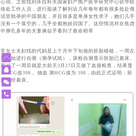
心动。之前找到库拉科夫国家妇产围产医学研究中心驻华联
单身人群赴白俄罗斯代孕求子现状：买张机票就出发签证
[2024-02-19]
[2024-01-
怀上了
什么能挡住我们为人父母的梦想_白俄罗斯代孕
络处工作人员，进行面谈了解到近几年每年都有很多批赴俄
外国人赴白俄罗斯代孕现状：法律是支持的，民众也是有
[2024-01-
29]
都不用办_国外出生的孩子回出国上户口这样办
试管助孕的中国朋友，并且很多是单身女性求子，她们几乎
莫斯科试管婴儿医院排名_在莫斯科的俄罗斯试管婴儿医
[2024-01-05]
14]
误解的
没有一个落空的，几乎全都抱娃回国了。这些情况对在焦虑
中挣扎多年的夫妻俩似乎看到了救命稻草
白俄罗斯有启动免费预算体外受精计划，赴白俄罗斯做试
[2023-12-14]
院家更靠谱
赴俄罗斯试管婴儿助孕的女性群体启动互帮模式：你帮我
[2023-12-11]
管婴儿或能省不少钱
2023年中俄两国在加强经济贸易合作，同时还在医疗方面
常女士夫妇找的代妈是上个月中下旬做的胚胎移植，一周左
[2023-11-17]
挑代妈，我帮你看卵妹
右开始进行自测（测孕试纸），尿检自测显示胚胎已着床。
2023年11月10日正式落实中哈免签政策，为中国有赴海
[2023-11-02]
签署医学领域合作意向书
再过了一周后就是大前天3月27日又做了血值检查，结果显
43年杨女士今天进入试管婴儿周期，出现下腹部中度疼痛
[2023-10-24]
外试管婴儿助孕需求的朋友带来福音
示HCG值398， 抽血 测HCG值为 398，由此正式证明：胚
43年北京职场达人执着生育，带着父母一家三口二次赴俄
胎已经着床。
[2023-10-09]
的现象，生殖医生介绍说正常现象
中国单身女性赴俄罗斯做试管婴儿单身求子：可以不要老
[2023-09-25]
罗斯试管婴儿促排，开启单身求子之旅
免
做试管婴儿给我们带来了什么?45岁失独妈妈做俄罗斯试
[2023-09-06]
公，孩子得要一个
费
从千分之五到79.3%的活产率，俄罗斯第三代试管婴儿科
[2023-07-12]
管婴儿终好孕
热
线
我国已有100多万个“失独”家庭，俄罗斯代孕与试管婴儿合
[2023-07-07]
技助力实现双胞胎梦想
400-
格鲁吉亚格鲁吉亚总理提出禁止给外国人代孕，试管婴儿
[2023-06-29]
力助孕生子抚慰失独之家
900-