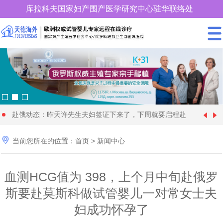
库拉科夫国家妇产围产医学研究中心驻华联络处
400-900-3185
赴俄动态：昨天许先生夫妇签证下来了，下周就要启程赴
中国女性朋友赴格鲁吉亚试管婴儿时取卵较多、优质胚胎
[1970-01-01]
俄罗斯试管婴儿促排卵了

当前您所在的位置：
首页
>
新闻中心
28 岁俄罗斯姑娘与57 岁的土耳其富商在格鲁吉亚代怀生
[2024-09-20]
却很少，这个情况怎么解
年近70岁的王大爷找个同岁老伴赴格鲁吉亚做试管婴儿代
[2024-09-09]
育4个孩子
血测HCG值为 398，上个月中旬赴俄罗
快要分娩了，马上8个月，俄罗斯试管婴儿机构开始为黄
[2024-08-28]
怀求子，现成功移植
斯要赴莫斯科做试管婴儿一对常女士夫
36岁单身女性赴俄罗斯找了一位同岁的代妈试管婴儿代怀
[2024-08-11]
女士找保姆了
妇成功怀孕了
为什么适龄生育可以降低隐形基因遗传病的发病率_天德
[2024-06-22]
求子，正做非侵入性产前检查