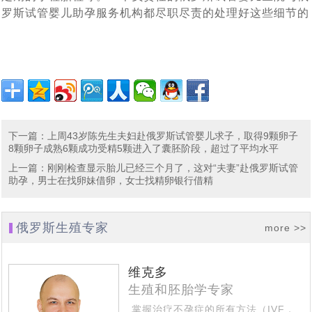
赴俄罗斯试管婴儿，您最“怕”什么_常见顾虑全解
[2023-02-11]
罗斯第三代试管婴儿如何阻断基因遗传
罗斯试管婴儿助孕服务机构都尽职尽责的处理好这些细节的
“一女子怀孕12个月未分娩”原因何在_俄罗斯试管婴儿专家
[2023-02-01]
46岁女会计师赴俄罗斯试管婴儿求子自怀成功，她本想来
[2023-01-13]
专业解答
“试管婴儿”真的很容易超重吗，俄罗斯遗传学家在实验室
莫斯科找代妈给自己生孩子，最终却自己给自己当上了“代
四位DY代怀孕妈妈的惊人故事，是不是吓你一跳！
[2022-11-23]
[2022-11-14]
妈”
中得到证实
因为对出国就医的前途未知与畏惧，选择国内地下DY，真
[2022-11-07]
下一篇
：
上周43岁陈先生夫妇赴俄罗斯试管婴儿求子，取得9颗卵子
简单实用的俄罗斯dy全攻略_风险规避指南
[2022-08-
[2022-09-30]
的又省钱又省事吗？
8颗卵子成熟6颗成功受精5颗进入了囊胚阶段，超过了平均水平
做俄罗斯DY代怀孕妈有什么约束与处罚吗_律师解读
24]
上一篇
：
刚刚检查显示胎儿已经三个月了，这对“夫妻”赴俄罗斯试管
助孕，男士在找卵妹借卵，女士找精卵银行借精
国家杜马一读是否禁止有关向外国公民和无国籍人士在俄
[2022-08-17]
俄罗斯DY费用这么高，代妈又能得到多呢，三个俄罗斯
[2022-08-12]
罗斯提供代孕服务的法案——结论再议
俄罗斯生殖专家
三个俄罗斯DY妈妈代怀孕的故事，俄罗斯女人为什么要给
more >>
[2022-08-11]
DY妈妈代怀孕的故事（三）
不是自己的孩子，俄罗斯女人为什么要给别人生孩子 （三
[2022-08-10]
别人生孩子（二）
维克多
7月25日，今天是世界试管儿童日：试管婴儿与自然受孕
[2022-08-09]
个代怀孕DY妈妈的故事）
生殖和胚胎学专家
战火下的乌克兰代怀孕妈妈，不是在医院防空洞里，就是
[2022-07-25]
孩子没有什么区别
掌握治疗不孕症的所有方法（IVF，