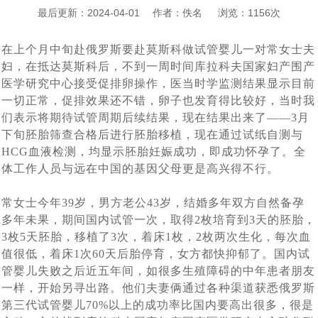
孩子快6个月了，第一次真实看到了宝宝，中国的”父母很
[2024-06-07]
海外试管婴儿助孕有保障
最后更新：2024-04-01 作者：佚名 浏览：1156次
对于女生结婚不愿生孩子，很多男生可以接受，但是不能
[2024-05-31]
激动
在上个月中旬赴俄罗斯要赴莫斯科做试管婴儿一对常女士夫
上个月赴俄罗斯试管婴儿助孕的陈先生的胚胎筛查结果出
[2024-05-15]
接受不孕不育
妇，在抵达莫斯科后，不到一周时间库拉科夫国家妇产围产
大龄女性单身做试管求子：我只是没结婚，不代表我就没
[2024-05-07]
来了， 5颗囊胚2颗过检（合格），2个男孩
医学研究中心接受促排卵操作，医当时学监测结果显示目前
南京夫妇赴俄罗斯试管婴儿求子，一边尝试自卵自怀一边
[2024-04-28]
有生育权
一切正常，促排效果还不错，卵子也发育得比较好，当时我
们表示将期待试管周期后续结果，现在结果出来了——3月
43岁的中年夫妇赴白俄罗斯代怀助孕，阶段性成功报告：
[2024-
借卵代怀，准备与代妈同时移植看谁怀的宝宝出生
下旬胚胎筛查合格后进行胚胎移植，现在通过试纸自测与
上周43岁陈先生夫妇赴俄罗斯试管婴儿求子，取得9颗卵
[2024-04-15]
04-24]
已经能听到孩子心跳了
HCG血液检测，均显示胚胎妊娠成功，即成功怀孕了。全
血测HCG值为 398，上个月中旬赴俄罗斯要赴莫斯科做试
子8颗卵子成熟6颗成功受精5颗进入了囊胚阶段，超过了平均
体工作人员与远在中国的基因父母更是高兴得不行。
刚刚检查显示胎儿已经三个月了，这对“夫妻”赴俄罗斯试
[2024-04-08]
[2024-04-01]
水平
管婴儿一对常女士夫妇成功怀孕了
常女士今年39岁，男方老公43岁，结婚多年双方自然备孕
又有一波夫妻要赴俄罗斯做试管婴儿了，他们已经抵达了
[2024-
管助孕，男士在找卵妹借卵，女士找精卵银行借精
多年未果，期间国内试管一次，取得2枚培育到3天的胚胎，
20多岁的小夫妻，国内试管婴儿移植5未着床，如果是你
[2024-03-18]
03-25]
莫斯科在做促排卵
3枚5天胚胎，移植了3次，着床1枚，2枚两次生化，每次血
值很低，着床1次60天后胎停育，女方都快抑郁了。
国内试
陕西姑娘与南京小伙赴俄罗斯自卵代孕上周已经完成取
[2024-03-13]
该如何应对
管婴儿失败之后近五年间，如很多生殖障碍的中年患者朋友
今天收到白俄罗斯方面妊娠成功消息，又有一对90后南京
卵，取12枚卵子，9枚成熟 ，期待后续胚胎培育结果
一样，开始另寻出路
。他们夫妻俩通过各种渠道获悉俄罗斯
北京青年与西安姑娘跨越三国、行程万里试管求子，没有
[2024-03-06]
夫妇在俄罗斯做试管婴儿再到白俄罗斯找代妈做代孕，终究
第三代试管婴儿70%以上的成功率比国内要高出很多，很是