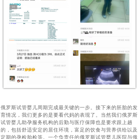
3185
北京姚女士夫妇带父赴俄罗斯做试管婴儿，一起见证解冻
[2023-06-21]
技术备受关注
2023全球生育率均趋持续下跌态势，新的生育方式崛起
[2023-
3年前冻卵，冻卵16颗，解冻15颗，成功配成12颗
改变命运！AMH仅为0.18的卵巢早衰女性，在俄罗斯试管
[2023-06-07]
06-13]
——试管婴儿与第三方代怀助您成功抱娃！
北京31岁男子赴莫斯科做试管婴儿考察，俄罗斯代孕助孕
[2023-06-06]
婴儿成功怀孕！
该考虑了，独生子女的养老焦虑问题即将来临，现在赴俄
[2023-06-01]
机结构提供全方位支持与协助
单身女士想先赴俄罗斯试管婴儿取卵，承诺自己三年内如
[2023-05-29]
罗斯试管婴儿生个二胎三胎还来得及
53岁绝经女性，如何逆袭自行生育_未婚单身大龄女性能
[2023-05-22]
果结不了婚就单身求子，这样可行吗?
从美国试管婴儿诊所再现冷藏设备故障事件，解说库拉科
[2023-04-27]
赴俄罗斯试管助孕生宝宝
单身大龄女性做试管婴儿求子历程与养娃生活写照分享
[2023-
夫国家妇产围产医学研究中如何科学监管冻卵/胚
中国朋友选择赴俄罗斯试管婴儿生子，为什么成功抱娃有
[2023-03-30]
04-18]
中国朋友试管婴儿历程：俄罗斯试管婴儿只为实现父母梦
[2023-03-28]
保障，特别是试管婴儿费用民众能负担得起
俄罗斯试管婴儿周期完成最关键的一步。接下来的胚胎的发
美国夫妇也来俄罗斯代怀求子，没有人和钱过意不去，俄
[2023-03-27]
想而生
育情况，我们更多的是要看代妈的表现了。当然我们俄罗斯
借精生子，不失为一个好选择，您有想过赴俄罗斯做试管
[2023-03-24]
罗斯试管婴儿性价比真的很高
试管婴儿助孕服务机构的后勤与医疗保障也是要求跟上趟
的，包括舒适安定的居住环境，富足的饮食与营养供给以及
热点：“父子三人连接患癌”引社会关注，生殖专家介绍俄
[2023-03-14]
婴儿吗
定期的孕检胎检等。一个负责任的俄罗斯试管婴儿医院与俄