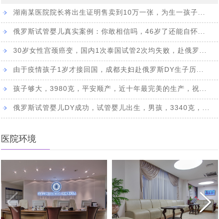
俄罗斯公布最新有关出入境的1745号政府令，中国公民可
[2021-07-06]
费，区别有哪些？
湖南某医院院长将出生证明售卖到10万一张，为生一孩子...
俄罗斯试管婴儿代怀孕妈妈价格多少，代妈助孕只是为经
[2021-07-04]
以入境了
俄罗斯试管婴儿真实案例：你敢相信吗，46岁了还能自怀...
莫斯科法庭：精卵捐赠，对父母的认定是这样判的
[2021-06-24]
济报酬吗
俄罗斯医生整理了一幅现代女性的画像：聪明，肥胖，少
30岁女性宫颈癌变，国内1次泰国试管2次均失败，赴俄罗...
[2021-06-07]
俄罗斯犹太人口危机，30年后可能会消失
[2021-05-08]
[2021-05-11]
性，不婚不育
由于疫情孩子1岁才接回国，成都夫妇赴俄罗斯DY生子历...
2021年海外试管婴儿有什么变化，需要父母将如何做新计
孩子够大，3980克，平安顺产，近十年最完美的生产，祝...
俄罗斯将试管婴儿纳入国家医保，试管婴儿医院称试管婴
[2021-05-06]
划
俄罗斯试管婴儿DY成功，试管婴儿出生，男孩，3340克，...
独家采访：Saltanat Baikoshkarova专业答复新型冠状病
[2021-04-27]
儿为“医保公子”
当自己做了试管婴儿后才知道：原来试管婴儿有这5个有
[2021-04-23]
毒肺炎和疫苗接种如何影响怀孕
医院环境
访谈：有关试管婴儿的13个问题，生殖医生相信科学的力
[2021-04-14]
趣事实
代怀孕妈妈代怀有什么好处
[2021-03-30]
[2021-04-13]
量，牧师反对IVF
赴海外试管婴儿求子，代怀孕合同里哪些责任与义务
俄罗斯再发重磅公告，政府补助10万鼓励民众加大生育力
[2021-03-29]
中国朋友找俄罗斯试管婴儿DY机构代怀，你知道代怀妈妈
[2021-03-02]
度，试管婴儿辅助生殖是一个重要补充