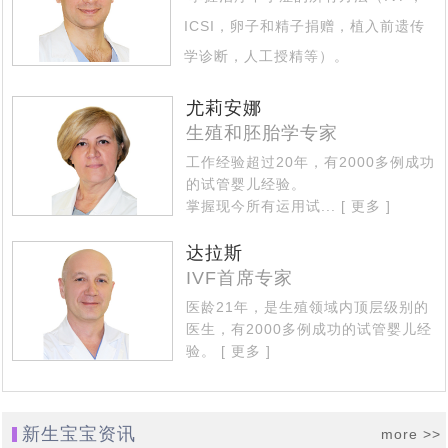
3岁患视网膜母细胞瘤女童离世事件引关注，俄罗斯第三
[2022-04-27]
在逃亡的路上
ICSI，卵子和精子捐赠，植入前遗传
不通过：杜马提案新进展，有关禁止外籍人员在俄代怀怀
[2022-01-17]
代试管技术为生育计划保驾护航
学诊断，人工授精等）。
唐氏综合征的终结者——俄罗斯第三代试管婴儿技术，生
[2021-12-31]
孕法案未被杜马接受
擅长治疗的专业区域 - 不孕不育的复
印度70岁老人通过试管婴儿生下一儿子，成为世界上最高
[2021-12-22]
个健康宝宝有保障
尤莉安娜
杂情况...
[ 更多 ]
生殖和胚胎学专家
语言不通，自助泰国试管婴儿求子历程心得：这5个方面
[2021-10-25]
龄的新手妈妈之一
工作经验超过20年，有2000多例成功
70后、80后助孕之路，赴俄罗斯试管婴儿助孕不是唯一途
[2021-10-11]
自助就医做不到。
的试管婴儿经验。
首例“遗留冻胚”吃官司，4老人夺回遗留胚胎“产子”，可选
[2021-09-22]
径，但比较靠谱_俄罗斯K+31生殖专家介绍
掌握现今所有运用试...
[ 更多 ]
差异分析：中、泰、美、香港、俄罗斯试管婴儿有什么不
[2021-09-14]
择俄罗斯合法第三方助孕
达拉斯
赴俄28天费用16万，俄罗斯试管婴儿让单身人士老有所依
[2021-09-06]
同
IVF首席专家
真实案例实操：教你如何给俄罗斯试管婴儿代怀孕出生的
[2021-08-27]
医龄21年，是生殖领域内顶层级别的
俄罗斯是如何看待女性生三胎的，与中国三胎福利有什么
[2021-07-29]
医生，有2000多例成功的试管婴儿经
孩子上户口？
验。
[ 更多 ]
2021年俄罗斯DY求子成功，现在就去莫斯科接我试管婴
[2021-07-22]
不同
译文：莫斯科，值得信赖的俄罗斯试管婴儿医院排名有哪
[2021-07-14]
儿宝宝回家了
单身求子做俄罗斯试管婴儿最佳方式是什么：自费还是免
[2021-07-12]
些
新生宝宝资讯
more >>