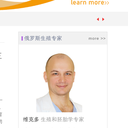
俄罗斯生殖专家
more >>
三
一
-05-07]
，
育
维克多
生殖和胚胎学专家
[2024-04-24]
切