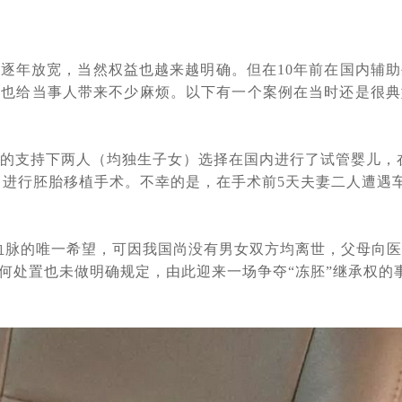
孕，阶段性成功报告：已经能听到孩子心跳了
[2024-04-15]
婴儿求子，取得9颗卵子8颗卵子成熟6颗成功受精5颗进入了囊胚阶段，超
赴俄罗斯要赴莫斯科做试管婴儿一对常女士夫妇成功怀孕了
[2024-04-01]
逐年放宽，当然权益也越来越明确。但在10年前在国内辅助
对“夫妻”赴俄罗斯试管助孕，男士在找卵妹借卵，女士找精卵银行借精
，也给当事人带来不少麻烦。以下有一个案例在当时还是很典
了，他们已经抵达了莫斯科在做促排卵
[2024-03-18]
植5未着床，如果是你该如何应对
[2024-03-13]
的支持下两人（均独生子女）选择在国内进行了试管婴儿，
孕上周已经完成取卵，取12枚卵子，9枚成熟 ，期待后续胚胎培育结果
25日进行胚胎移植手术。不幸的是，在手术前5天夫妻二人遭遇
，又有一对90后南京夫妇在俄罗斯做试管婴儿再到白俄罗斯找代妈做代
万里试管求子，没有什么能挡住我们为人父母的梦想_白俄罗斯代孕
[2
续血脉的唯一希望，可因我国尚没有男女双方均离世，父母向医
买张机票就出发签证都不用办_国外出生的孩子回出国上户口这样办
[2
何处置也未做明确规定，由此迎来一场争夺“冻胚”继承权的
支持的，民众也是有误解的
[2024-01-05]
的俄罗斯试管婴儿医院家更靠谱
[2023-12-14]
划，赴白俄罗斯做试管婴儿或能省不少钱
[2023-12-11]
动互帮模式：你帮我挑代妈，我帮你看卵妹
[2023-11-17]