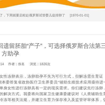
了，下周就要启程赴俄罗斯试管婴儿促排卵了
[1970-01-01]
取卵较多、优质胚胎却很少，这个情况怎么解
[2024-09-20]
富商在格鲁吉亚代怀生育4个孩子
[2024-09-09]
格鲁吉亚做试管婴儿代怀求子，现成功移植
[2024-08-28]
回遗留胚胎“产子”，可选择俄罗斯合法第
管婴儿机构开始为黄女士找保姆了
[2024-08-11]
方助孕
岁的代妈试管婴儿代怀求子，正做非侵入性产前检查
[2024-06-22]
传病的发病率_天德海外试管婴儿助孕有保障
[2024-06-07]
9-14 作者：佚名 浏览：1826次
宝宝，中国的”父母很激动
[2024-05-31]
可以接受，但是不能接受不孕不育
[2024-05-15]
女性冻卵表示，冻卵助孕不失为可行方式，但解冻需生育证
近期本委答复省政协医疗卫生界委员“辅助生殖技术应用亟待进
生的胚胎筛查结果出来了， 5颗囊胚2颗过检（合格），2个男孩
[2024
单身女性进行冻卵具有一定的现实需求。你们建议先行冻卵
结婚，不代表我就没有生育权
[2024-04-28]
的解决方式。我委将向国家卫生健康委建议对《人类辅助生
边尝试自卵自怀一边借卵代怀，准备与代妈同时移植看谁怀的宝宝出生
冷冻等相关法规，并建立生育力保存准入及监管评审体系，