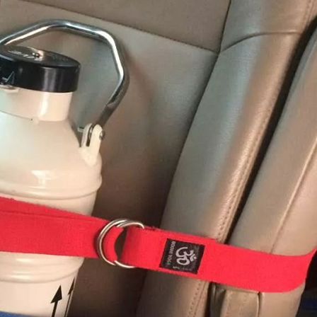
合作，同时还在医疗方面签署医学领域合作意向书
[2023-11-02]
免签政策，为中国有赴海外试管婴儿助孕需求的朋友带来福音
[2023-10-24]
，出现下腹部中度疼痛的现象，生殖医生介绍说正常现象
[2023-10-09]
父母一家三口二次赴俄罗斯试管婴儿促排，开启单身求子之旅
[2023-09-
身求子：可以不要老公，孩子得要一个
[2023-09-06]
岁失独妈妈做俄罗斯试管婴儿终好孕
[2023-07-12]
罗斯第三代试管婴儿科技助力实现双胞胎梦想
[2023-07-07]
俄罗斯代孕与试管婴儿合力助孕生子抚慰失独之家
[2023-06-29]
国人代孕，试管婴儿技术备受关注
[2023-06-21]
儿，一起见证解冻3年前冻卵，冻卵16颗，解冻15颗，成功配成12颗
势，新的生育方式崛起——试管婴儿与第三方代怀助您成功抱娃！
[2023-0
早衰女性，在俄罗斯试管婴儿成功怀孕！
[2023-06-06]
考察，俄罗斯代孕助孕机结构提供全方位支持与协助
[2023-06-01]
即将来临，现在赴俄罗斯试管婴儿生个二胎三胎还来得及
[2023-05-29