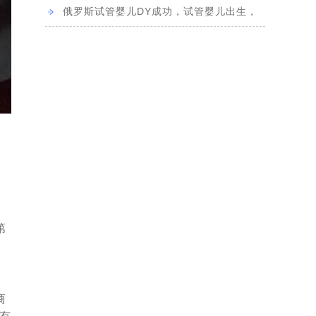
2]
完美的生产，祝...
俄罗斯试管婴儿DY成功，试管婴儿出生，
男孩，3340克，...
[2023-04-18]
-03-28]
1]
第
“代妈”
[2022-11-23]
商