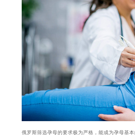
2021年海外试管婴儿有什么变化，
俄罗斯将试管婴儿纳入国家医保，试
独家采访：Saltanat Baikos
当自己做了试管婴儿后才知道：原来
访谈：有关试管婴儿的13个问题，生
代怀孕妈妈代怀有什么好处
[2021
赴海外试管婴儿求子，代怀孕合同里
俄罗斯再发重磅公告，政府补助10
中国朋友找俄罗斯试管婴儿DY机构
代怀亲历者：未经他人苦,莫劝人向
胚胎成功着床，第二批赴俄罗斯试管
10月17日，成功抵达莫斯科，中国
10.10号，直飞莫斯科-单身求子
魔法助孕，俄罗斯民间不做试管婴儿
俄罗斯筛选孕母的要求极为严格，能成为孕母基本