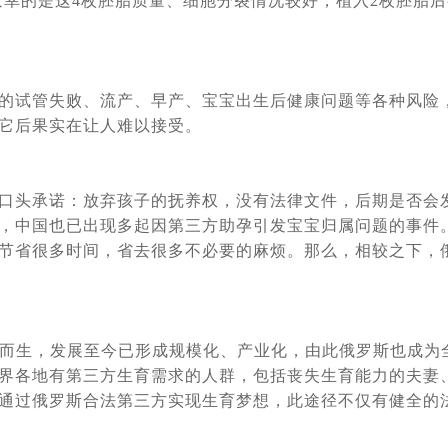
庆幸的是这4枚胚胎质量、细胞分裂情况较好，植入2枚胚胎后
选择国内地下DY，真的又省钱又省事吗？
[2022-09-30]
避指南
[2022-08-24]
处罚吗_律师解读
[2022-08-17]
民和无国籍人士在俄罗斯提供代孕服务的法案——结论再议
[2022-08-
的试管失败、流产、早产、宝宝出生后健康问题等各种风险
它后果实在让人难以接受。
到多呢，三个俄罗斯DY妈妈代怀孕的故事（三）
[2022-08-11]
俄罗斯女人为什么要给别人生孩子（二）
[2022-08-10]
要给别人生孩子 （三个代怀孕DY妈妈的故事）
[2022-08-09]
口头承诺：放弃孩子的抚养权，没有法律文件，后期是否会
，中国也已出现多起因第三方助孕引发宝宝归属问题的事件
：试管婴儿与自然受孕孩子没有什么区别
[2022-07-25]
节省很多时间，省去很多不必要的麻烦。那么，相较之下，
医院防空洞里，就是在逃亡的路上
[2022-04-27]
引关注，俄罗斯第三代试管技术为生育计划保驾护航
[2022-01-17]
外籍人员在俄代怀怀孕法案未被杜马接受
[2021-12-31]
运而生，发展至今已形成规模化、产业化，由此俄罗斯也成为
代试管婴儿技术，生个健康宝宝有保障
[2021-12-22]
界各地有第三方生育需求的人群，包括丧失生育能力的夫妻
儿子，成为世界上最高龄的新手妈妈之一
[2021-10-25]
通过俄罗斯合法第三方实现生育梦想，此途径不仅有健全的
程心得：这5个方面自助就医做不到。
[2021-10-11]