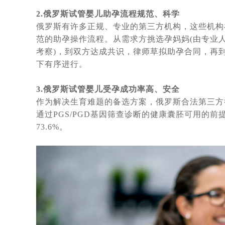
70后、80后助孕之路，赴俄罗斯试
2.
俄罗斯试管婴儿助孕流程规范、科学
首例“遗留冻胚”吃官司，4老人夺回
俄罗斯有许多正规、专业的第三方机构，这些机构
差异分析：中、泰、美、香港、俄罗
范的助孕操作流程。从需求方挑选孕妈妈(由专业
赴俄28天费用16万，俄罗斯试管婴
考察)，到双方达成共识，律师草拟助孕合同，再
下有序进行。
真实案例实操：教你如何给俄罗斯试
俄罗斯是如何看待女性生三胎的，与
3.
俄罗斯试管婴儿受孕成功率高、安全
2021年俄罗斯DY求子成功，现在
作为解决生育难题的备选方案，俄罗斯合法第三方
译文：莫斯科，值得信赖的俄罗斯试
通过PGS/PGD基因筛查诊断的健康囊胚可用的
73.6%。
单身求子做俄罗斯试管婴儿最佳方式
俄罗斯公布最新有关出入境的1745
俄罗斯试管婴儿代怀孕妈妈价格多少
莫斯科法庭：精卵捐赠，对父母的认
俄罗斯医生整理了一幅现代女性的画
俄罗斯犹太人口危机，30年后可能