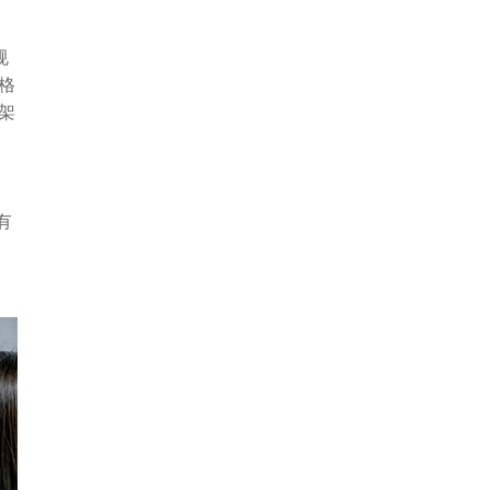
-09-22]
规
格
架
有