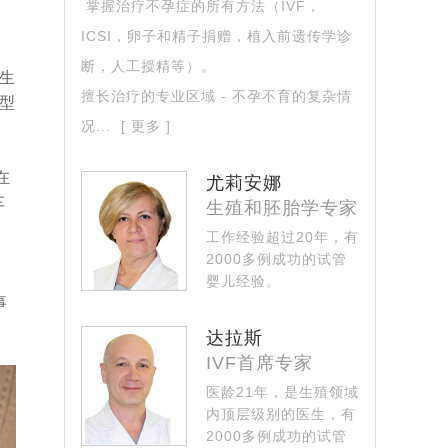
掌握治疗不孕症的所有方法（IVF，
过了平均水平
[2024-04-08]
ICSI，卵子和精子捐赠，植入前遗传学诊
断，人工授精等）。
生
擅长治疗的专业区域 - 不孕不育的复杂情
[2024-03-25]
型
况...
[ 更多 ]
在
尤莉安娜
[2024-03-06]
车
生殖和胚胎学专家
孕，终究怀上了
[2024-02-19]
工作经验超过20年，有
024-01-29]
2000多例成功的试管
婴儿经验。
024-01-14]
事
掌握现今所有运用试...
[ 更多 ]
达拉斯
IVF首席专家
医龄21年，是生殖领域
内顶层级别的医生，有
2000多例成功的试管