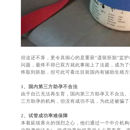
单身女士想先赴俄罗斯试管婴儿取卵
53岁绝经女性，如何逆袭自行生育
从美国试管婴儿诊所再现冷藏设备故
单身大龄女性做试管婴儿求子历程与
中国朋友选择赴俄罗斯试管婴儿生子
中国朋友试管婴儿历程：俄罗斯试管
美国夫妇也来俄罗斯代怀求子，没有
但这还不算，更令其闹心的是重获“遗留胚胎”监
问题，最终不得已双方就此事闹上了法庭，成为了
借精生子，不失为一个好选择，您有
终取到胚胎，但可此可看出目前国内有辅助生殖方
热点：“父子三人连接患癌”引社会
赴俄罗斯试管婴儿，您最“怕”什么_
1
、国内第三方助孕不合法
“一女子怀孕12个月未分娩”原因何
由于自己无法再生育，国内第三方助孕又不合法。
三方助孕的机构，但没有成功不说，为此还被骗了
46岁女会计师赴俄罗斯试管婴儿求
“试管婴儿”真的很容易超重吗，俄
2
、试管成功率难保障
四位DY代怀孕妈妈的惊人故事，是
本着延续香火的强烈之心，他们通过一个中介机构找