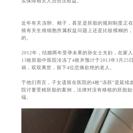
43岁的中年夫妇赴白俄罗斯代怀助
实保障相关人员合法权益。
上周43岁陈先生夫妇赴俄罗斯试管
血测HCG值为 398，上个月中旬
近年有关冻卵、精子，甚至是胚胎的规则制度正在
刚刚检查显示胎儿已经三个月了，这
殖有关生殖细胞所属权益问题上还是比较模糊的
的。
又有一波夫妻要赴俄罗斯做试管婴儿
20多岁的小夫妻，国内试管婴儿移
2012
年，结婚两年受孕未果的孙女士夫妇，在家人
陕西姑娘与南京小伙赴俄罗斯自卵代
13枚胚胎中医院冷冻了4枚并预计于2013年3月
今天收到白俄罗斯方面妊娠成功消息
祸，双双离世，留下4位悲痛欲绝的老人。
北京青年与西安姑娘跨越三国、行程
于他们而言，子女遗留在医院的4枚“冻胚”是延
单身人群赴白俄罗斯代孕求子现状：
院讨要受精胚胎的案例，法律对没有移植的胚胎如
外国人赴白俄罗斯代孕现状：法律是
端。
莫斯科试管婴儿医院排名_在莫斯科
白俄罗斯有启动免费预算体外受精计
赴俄罗斯试管婴儿助孕的女性群体启