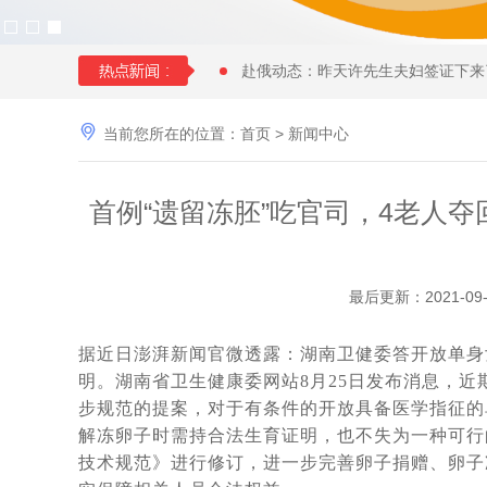
赴俄动态：昨天许先生夫妇签证下来
中国女性朋友赴格鲁吉亚试管婴儿时

当前您所在的位置：
首页
>
新闻中心
28 岁俄罗斯姑娘与57 岁的土耳其
年近70岁的王大爷找个同岁老伴赴
首例“遗留冻胚”吃官司，4老人夺
快要分娩了，马上8个月，俄罗斯试
36岁单身女性赴俄罗斯找了一位同
为什么适龄生育可以降低隐形基因遗
最后更新：2021-0
孩子快6个月了，第一次真实看到了
对于女生结婚不愿生孩子，很多男生
据近日澎湃新闻官微透露：湖南卫健委答开放单身
明。湖南省卫生健康委网站8月25日发布消息，
上个月赴俄罗斯试管婴儿助孕的陈先
步规范的提案，对于有条件的开放具备医学指征的
大龄女性单身做试管求子：我只是没
解冻卵子时需持合法生育证明，也不失为一种可行
南京夫妇赴俄罗斯试管婴儿求子，一
技术规范》进行修订，进一步完善卵子捐赠、卵子