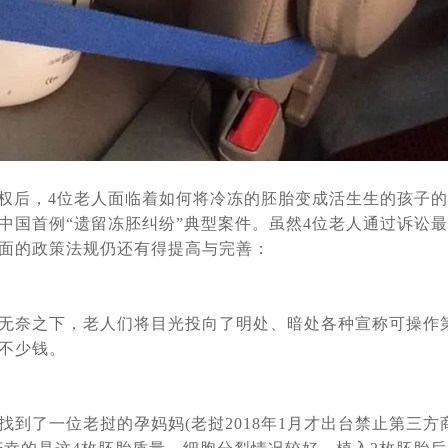
，承诺自己三年内如果结不了婚就单身求子，这样可行吗?
[2023-05-2
_未婚单身大龄女性能赴俄罗斯试管助孕生宝宝
[2023-04-27]
障事件，解说库拉科夫国家妇产围产医学研究中如何科学监管冻卵/胚
养娃生活写照分享
[2023-03-30]
，为什么成功抱娃有保障，特别是试管婴儿费用民众能负担得起
[2023
婴儿只为实现父母梦想而生
[2023-03-27]
人和钱过意不去，俄罗斯试管婴儿性价比真的很高
[2023-03-24]
护权后，4位老人面临着如何将冷冻的胚胎变成活生生的孩子的
中国首例“遗留冻胚纠纷”典型案件。虽然4位老人通过诉讼最
想过赴俄罗斯做试管婴儿吗
[2023-03-14]
面的政策法规仍还有得提高与完善：
关注，生殖专家介绍俄罗斯第三代试管婴儿如何阻断基因遗传
[2023-02-1
常见顾虑全解
[2023-02-01]
在_俄罗斯试管婴儿专家专业解答
[2023-01-13]
无奈之下，老人们将目光投向了明处、暗处各种宣称可操作
不少钱。
子自怀成功，她本想来莫斯科找代妈给自己生孩子，最终却自己给自己当上了
罗斯遗传学家在实验室中得到证实
[2022-11-14]
不是吓你一跳！
[2022-11-07]
到了一位老挝的孕妈妈(老挝2018年1月才出台禁止第三方