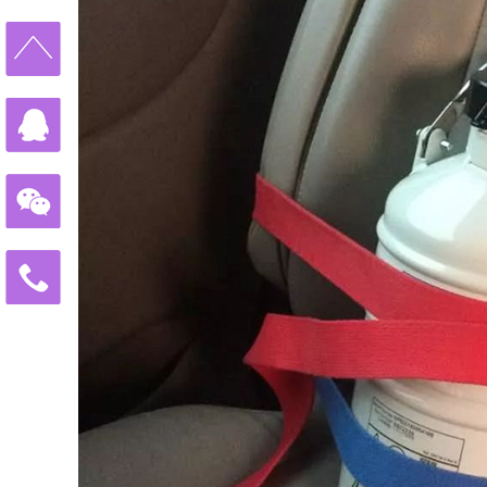
2023年中俄两国在加强经济贸易
2023年11月10日正式落实中哈
43年杨女士今天进入试管婴儿周期
43年北京职场达人执着生育，带着
中国单身女性赴俄罗斯做试管婴儿单
做试管婴儿给我们带来了什么?45
从千分之五到79.3%的活产率，俄
我国已有100多万个“失独”家庭，
免
格鲁吉亚格鲁吉亚总理提出禁止给外
费
北京姚女士夫妇带父赴俄罗斯做试管婴
热
2023全球生育率均趋持续下跌态
线
400-
改变命运！AMH仅为0.18的卵巢
900-
3185
北京31岁男子赴莫斯科做试管婴儿
该考虑了，独生子女的养老焦虑问题