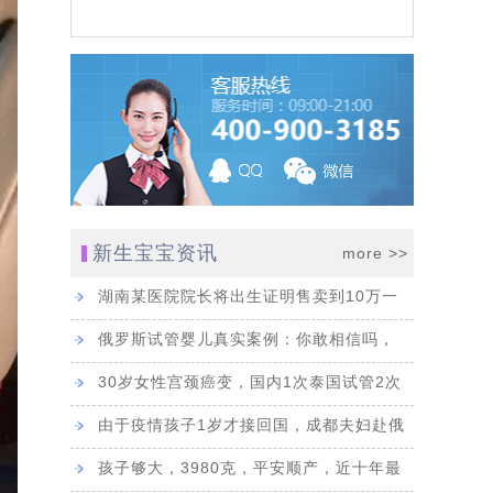
婴儿经验。
[ 更多 ]
25]
新生宝宝资讯
more >>
湖南某医院院长将出生证明售卖到10万一
[2023-06-13]
张，为生一孩子...
俄罗斯试管婴儿真实案例：你敢相信吗，
6-07]
46岁了还能自怀...
30岁女性宫颈癌变，国内1次泰国试管2次
均失败，赴俄罗...
由于疫情孩子1岁才接回国，成都夫妇赴俄
]
罗斯DY生子历...
孩子够大，3980克，平安顺产，近十年最