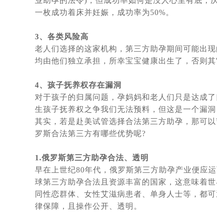
业助孕的法令)，但成功率如何是没人心里有底，
因为对出国就医的前途未知与畏惧，
一枚成功着床并妊娠，成功率为50%。
简单实用的俄罗斯dy全攻略_风险规
做俄罗斯DY代怀孕妈有什么约束与
3
、各类风险高
国家杜马一读是否禁止有关向外国公
老人们选择的这家机构，第三方助孕期间可能出现
均由他们独立承担，所幸宝宝健康出生了，否则其
俄罗斯DY费用这么高，代妈又能得
三个俄罗斯DY妈妈代怀孕的故事，
4
、孩子抚养权存在漏洞
不是自己的孩子，俄罗斯女人为什么
对于孩子的归属问题，孕妈妈和老人们只是达成了
生孩子抚养权之争我们无法预料，但这是一个漏洞
7月25日，今天是世界试管儿童日
其实，若是赴美试管选择合法第三方助孕，那可以
战火下的乌克兰代怀孕妈妈，不是在
罗斯合法第三方有哪些优势呢?
3岁患视网膜母细胞瘤女童离世事件
不通过：杜马提案新进展，有关禁止
1.
俄罗斯第三方助孕合法、透明
早在上世纪80年代，俄罗斯第三方助孕产业便应
唐氏综合征的终结者——俄罗斯第三
球第三方助孕合法且资源丰富的国家，这意味着世
印度70岁老人通过试管婴儿生下一
同性恋群体、女性艾滋病患者、单身人士等，都可
语言不通，自助泰国试管婴儿求子历
律保障，且操作公开、透明。