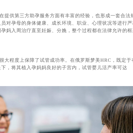
管婴儿助孕不是唯一途径，但比较靠谱_俄罗斯K+31生殖专家介绍
[2021
遗留胚胎“产子”，可选择俄罗斯合法第三方助孕
[2021-09-14]
在提供第三方助孕服务方面有丰富的经验，也形成一套合法
斯试管婴儿有什么不同
[2021-09-06]
人员对孕母的身体健康、成长环境、职业、心理状况等进行严
儿让单身人士老有所依
[2021-08-27]
到孕妈入周治疗直至妊娠、分娩，整个过程都在法律允许的框
管婴儿代怀孕出生的孩子上户口？
[2021-07-29]
中国三胎福利有什么不同
[2021-07-22]
就去莫斯科接我试管婴儿宝宝回家了
[2021-07-14]
很大程度上保障了试管成功率。在俄罗斯梦美HRC，既定于
管婴儿医院排名有哪些
[2021-07-12]
前提下，将其植入孕妈妈良好的子宫内，试管婴儿活产率可达
是什么：自费还是免费，区别有哪些？
[2021-07-06]
号政府令，中国公民可以入境了
[2021-07-04]
，代妈助孕只是为经济报酬吗
[2021-06-24]
定是这样判的
[2021-06-07]
像：聪明，肥胖，少性，不婚不育
[2021-05-11]
会消失
[2021-05-08]