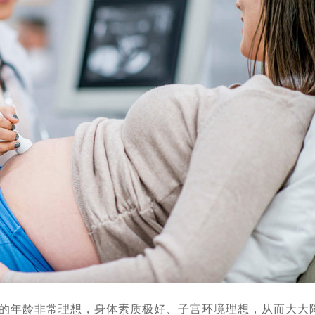
需要父母将如何做新计划
[2021-05-06]
管婴儿医院称试管婴儿为“医保公子”
[2021-04-27]
hkarova专业答复新型冠状病毒肺炎和疫苗接种如何影响怀孕
[2021-04-23]
试管婴儿有这5个有趣事实
[2021-04-14]
殖医生相信科学的力量，牧师反对IVF
[2021-04-13]
-03-30]
哪些责任与义务
[2021-03-29]
万鼓励民众加大生育力度，试管婴儿辅助生殖是一个重要补充
[2021-03-
代怀，你知道代怀妈妈一家是怎么想的吗
[2021-02-26]
善，可怜天下父母心。
[2021-02-02]
婴儿求子归来，14天隔离期内得到新生命开始孕育的好消息
[2020-11-
夫妇两拔人马赴俄抱娃，成功会师
[2020-10-19]
可办医疗签证了，俄罗斯邀请函终于出来啦
[2020-09-29]
时，听说这种求子方式很有效
[2020-09-26]
的年龄非常理想，身体素质极好、子宫环境理想，从而大大