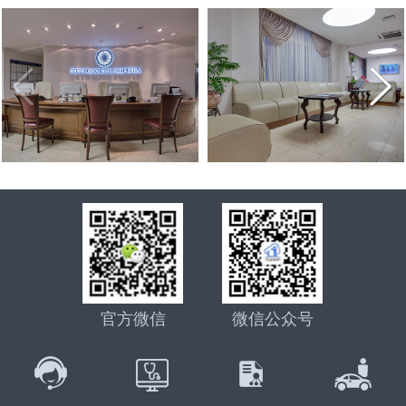
3岁患视网膜母细胞瘤女童离世事件引关注，俄罗斯第三
[2022-04-27]
在逃亡的路上
不通过：杜马提案新进展，有关禁止外籍人员在俄代怀怀
[2022-01-17]
代试管技术为生育计划保驾护航
唐氏综合征的终结者——俄罗斯第三代试管婴儿技术，生
[2021-12-31]
孕法案未被杜马接受
印度70岁老人通过试管婴儿生下一儿子，成为世界上最高
[2021-12-22]
个健康宝宝有保障
语言不通，自助泰国试管婴儿求子历程心得：这5个方面
[2021-10-25]
龄的新手妈妈之一
70后、80后助孕之路，赴俄罗斯试管婴儿助孕不是唯一途
[2021-10-11]
自助就医做不到。
首例“遗留冻胚”吃官司，4老人夺回遗留胚胎“产子”，可选
[2021-09-22]
径，但比较靠谱_俄罗斯K+31生殖专家介绍
差异分析：中、泰、美、香港、俄罗斯试管婴儿有什么不
[2021-09-14]
择俄罗斯合法第三方助孕
赴俄28天费用16万，俄罗斯试管婴儿让单身人士老有所依
[2021-09-06]
同
真实案例实操：教你如何给俄罗斯试管婴儿代怀孕出生的
[2021-08-27]
俄罗斯是如何看待女性生三胎的，与中国三胎福利有什么
[2021-07-29]
孩子上户口？
官方微信
微信公众号
2021年俄罗斯DY求子成功，现在就去莫斯科接我试管婴
[2021-07-22]
不同
译文：莫斯科，值得信赖的俄罗斯试管婴儿医院排名有哪
[2021-07-14]
儿宝宝回家了
单身求子做俄罗斯试管婴儿最佳方式是什么：自费还是免
[2021-07-12]
些