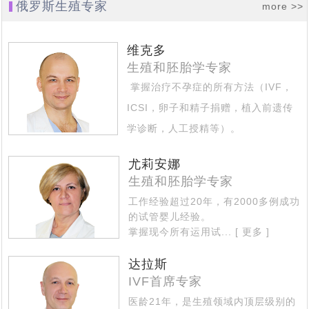
北京姚女士夫妇带父赴俄罗斯做试管婴儿，一起见证解冻
俄罗斯生殖专家
[2023-06-21]
more >>
技术备受关注
2023全球生育率均趋持续下跌态势，新的生育方式崛起
[2023-
3年前冻卵，冻卵16颗，解冻15颗，成功配成12颗
改变命运！AMH仅为0.18的卵巢早衰女性，在俄罗斯试管
维克多
[2023-06-07]
06-13]
——试管婴儿与第三方代怀助您成功抱娃！
生殖和胚胎学专家
北京31岁男子赴莫斯科做试管婴儿考察，俄罗斯代孕助孕
[2023-06-06]
婴儿成功怀孕！
掌握治疗不孕症的所有方法（IVF，
该考虑了，独生子女的养老焦虑问题即将来临，现在赴俄
[2023-06-01]
机结构提供全方位支持与协助
ICSI，卵子和精子捐赠，植入前遗传
单身女士想先赴俄罗斯试管婴儿取卵，承诺自己三年内如
[2023-05-29]
罗斯试管婴儿生个二胎三胎还来得及
学诊断，人工授精等）。
53岁绝经女性，如何逆袭自行生育_未婚单身大龄女性能
[2023-05-22]
果结不了婚就单身求子，这样可行吗?
擅长治疗的专业区域 - 不孕不育的复
从美国试管婴儿诊所再现冷藏设备故障事件，解说库拉科
[2023-04-27]
赴俄罗斯试管助孕生宝宝
尤莉安娜
杂情况...
[ 更多 ]
生殖和胚胎学专家
单身大龄女性做试管婴儿求子历程与养娃生活写照分享
[2023-
夫国家妇产围产医学研究中如何科学监管冻卵/胚
工作经验超过20年，有2000多例成功
中国朋友选择赴俄罗斯试管婴儿生子，为什么成功抱娃有
[2023-03-30]
04-18]
的试管婴儿经验。
中国朋友试管婴儿历程：俄罗斯试管婴儿只为实现父母梦
[2023-03-28]
保障，特别是试管婴儿费用民众能负担得起
掌握现今所有运用试...
[ 更多 ]
美国夫妇也来俄罗斯代怀求子，没有人和钱过意不去，俄
[2023-03-27]
想而生
达拉斯
借精生子，不失为一个好选择，您有想过赴俄罗斯做试管
[2023-03-24]
罗斯试管婴儿性价比真的很高
IVF首席专家
热点：“父子三人连接患癌”引社会关注，生殖专家介绍俄
[2023-03-14]
婴儿吗
医龄21年，是生殖领域内顶层级别的