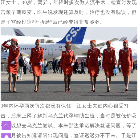
孩子快6个月了，第一次真实看到了宝宝，中国的”父母很
江女士，30岁，离异，
年轻时多次做人流手术，检查时发现
[2024-06-07]
海外试管婴儿助孕有保障
对于女生结婚不愿生孩子，很多男生可以接受，但是不能
宫颈
早期
[2024-05-31]
癌变，
医生说
发现还算及时，治疗也没有耽误，但
激动
上个月赴俄罗斯试管婴儿助孕的陈先生的胚胎筛查结果出
是子宫经过这些“折磨”后已经变得非常脆弱。
[2024-05-15]
接受不孕不育
大龄女性单身做试管求子：我只是没结婚，不代表我就没
[2024-05-07]
来了， 5颗囊胚2颗过检（合格），2个男孩
南京夫妇赴俄罗斯试管婴儿求子，一边尝试自卵自怀一边
[2024-04-28]
有生育权
43岁的中年夫妇赴白俄罗斯代怀助孕，阶段性成功报告：
[2024-
借卵代怀，准备与代妈同时移植看谁怀的宝宝出生
上周43岁陈先生夫妇赴俄罗斯试管婴儿求子，取得9颗卵
[2024-04-15]
04-24]
已经能听到孩子心跳了
血测HCG值为 398，上个月中旬赴俄罗斯要赴莫斯科做试
子8颗卵子成熟6颗成功受精5颗进入了囊胚阶段，超过了平均
刚刚检查显示胎儿已经三个月了，这对“夫妻”赴俄罗斯试
[2024-04-08]
[2024-04-01]
水平
管婴儿一对常女士夫妇成功怀孕了
又有一波夫妻要赴俄罗斯做试管婴儿了，他们已经抵达了
[2024-
管助孕，男士在找卵妹借卵，女士找精卵银行借精
20多岁的小夫妻，国内试管婴儿移植5未着床，如果是你
[2024-03-18]
03-25]
莫斯科在做促排卵
3年内怀孕两次每次都没有保住。江女士夫妇内心很受打
陕西姑娘与南京小伙赴俄罗斯自卵代孕上周已经完成取
[2024-03-13]
该如何应对
击，后来上网了解到乌克兰代孕辅助生殖，当时是被低价吸
今天收到白俄罗斯方面妊娠成功消息，又有一对90后南京
卵，取12枚卵子，9枚成熟 ，期待后续胚胎培育结果
引所以想去乌克兰尝试。本来那边承诺解决签证问题，等了
北京青年与西安姑娘跨越三国、行程万里试管求子，没有
[2024-03-06]
夫妇在俄罗斯做试管婴儿再到白俄罗斯找代妈做代孕，终究
两个月被告知邀请函出现问题，签证迟迟办不下来。于是江