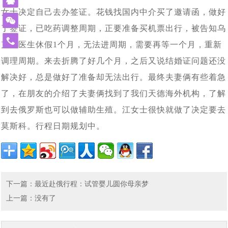
单身人群赴白俄罗斯代孕求子现状：买张机票就出发签证
[2024-02-19]
[2024-01-
怀上了
什么能挡住我们为人父母的梦想_白俄罗斯代孕
女士决定自己去办签证。花钱找国内中介买了邀请函，做好
外国人赴白俄罗斯代孕现状：法律是支持的，民众也是有
[2024-01-
29]
都不用办_国外出生的孩子回出国上户口这样办
了签证，已吃药调整周期，正要准备买机票出行，被告知乌
莫斯科试管婴儿医院排名_在莫斯科的俄罗斯试管婴儿医
[2024-01-05]
14]
误解的
免
克兰医生休假1个月，无法进周期，需要再等一个月，重新
白俄罗斯有启动免费预算体外受精计划，赴白俄罗斯做试
[2023-12-14]
院家更靠谱
费
调理周期。来去折腾了好几个月，之后又说结婚证问题还没
热
赴俄罗斯试管婴儿助孕的女性群体启动互帮模式：你帮我
[2023-12-11]
管婴儿或能省不少钱
解决好，总是做好了准备却无法出行。最终夫妻俩有些着急
线
2023年中俄两国在加强经济贸易合作，同时还在医疗方面
[2023-11-17]
挑代妈，我帮你看卵妹
了，在朋友的介绍了夫妻俩找到了我们天德海外机构，了解
400-
2023年11月10日正式落实中哈免签政策，为中国有赴海
[2023-11-02]
签署医学领域合作意向书
900-
到去俄罗斯也可以做辅助生殖。江女士很快就做了决定要去
3185
43年杨女士今天进入试管婴儿周期，出现下腹部中度疼痛
[2023-10-24]
外试管婴儿助孕需求的朋友带来福音
莫斯科。行程日期规划中。
43年北京职场达人执着生育，带着父母一家三口二次赴俄
[2023-10-09]
的现象，生殖医生介绍说正常现象
中国单身女性赴俄罗斯做试管婴儿单身求子：可以不要老
[2023-09-25]
罗斯试管婴儿促排，开启单身求子之旅
做试管婴儿给我们带来了什么?45岁失独妈妈做俄罗斯试
[2023-09-06]
公，孩子得要一个
从千分之五到79.3%的活产率，俄罗斯第三代试管婴儿科
[2023-07-12]
下一篇
：
最近赴俄行程：试管婴儿圆你母亲梦
管婴儿终好孕
上一篇
：没有了
我国已有100多万个“失独”家庭，俄罗斯代孕与试管婴儿合
[2023-07-07]
技助力实现双胞胎梦想
格鲁吉亚格鲁吉亚总理提出禁止给外国人代孕，试管婴儿
[2023-06-29]
力助孕生子抚慰失独之家