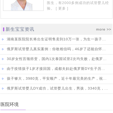
赴俄罗斯试管婴儿，您最“怕”什么_常见顾虑全解
[2023-02-11]
罗斯第三代试管婴儿如何阻断基因遗传
医生，有2000多例成功的试管婴儿经
验。
[ 更多 ]
“一女子怀孕12个月未分娩”原因何在_俄罗斯试管婴儿专家
[2023-02-01]
46岁女会计师赴俄罗斯试管婴儿求子自怀成功，她本想来
[2023-01-13]
专业解答
“试管婴儿”真的很容易超重吗，俄罗斯遗传学家在实验室
莫斯科找代妈给自己生孩子，最终却自己给自己当上了“代
新生宝宝资讯
more >>
四位DY代怀孕妈妈的惊人故事，是不是吓你一跳！
[2022-11-23]
[2022-11-14]
妈”
中得到证实
湖南某医院院长将出生证明售卖到10万一张，为生一孩子...
因为对出国就医的前途未知与畏惧，选择国内地下DY，真
[2022-11-07]
俄罗斯试管婴儿真实案例：你敢相信吗，46岁了还能自怀...
简单实用的俄罗斯dy全攻略_风险规避指南
[2022-08-
[2022-09-30]
的又省钱又省事吗？
做俄罗斯DY代怀孕妈有什么约束与处罚吗_律师解读
24]
30岁女性宫颈癌变，国内1次泰国试管2次均失败，赴俄罗...
国家杜马一读是否禁止有关向外国公民和无国籍人士在俄
[2022-08-17]
由于疫情孩子1岁才接回国，成都夫妇赴俄罗斯DY生子历...
俄罗斯DY费用这么高，代妈又能得到多呢，三个俄罗斯
[2022-08-12]
罗斯提供代孕服务的法案——结论再议
孩子够大，3980克，平安顺产，近十年最完美的生产，祝...
三个俄罗斯DY妈妈代怀孕的故事，俄罗斯女人为什么要给
[2022-08-11]
DY妈妈代怀孕的故事（三）
俄罗斯试管婴儿DY成功，试管婴儿出生，男孩，3340克，...
不是自己的孩子，俄罗斯女人为什么要给别人生孩子 （三
[2022-08-10]
别人生孩子（二）
7月25日，今天是世界试管儿童日：试管婴儿与自然受孕
[2022-08-09]
个代怀孕DY妈妈的故事）
医院环境
战火下的乌克兰代怀孕妈妈，不是在医院防空洞里，就是
[2022-07-25]
孩子没有什么区别