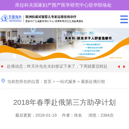
库拉科夫国家妇产围产医学研究中心驻华联络处
400-900-3185
赴俄动态：昨天许先生夫妇签证下来了，下周就要启程赴
中国女性朋友赴格鲁吉亚试管婴儿时取卵较多、优质胚胎
[1970-01-01]
俄罗斯试管婴儿促排卵了

当前您所在的位置：
首页
>
一站式服务
>
最新赴俄行程
28 岁俄罗斯姑娘与57 岁的土耳其富商在格鲁吉亚代怀生
[2024-09-20]
却很少，这个情况怎么解
年近70岁的王大爷找个同岁老伴赴格鲁吉亚做试管婴儿代
[2024-09-09]
育4个孩子
2018年春季赴俄第三方助孕计划
快要分娩了，马上8个月，俄罗斯试管婴儿机构开始为黄
[2024-08-28]
怀求子，现成功移植
36岁单身女性赴俄罗斯找了一位同岁的代妈试管婴儿代怀
[2024-08-11]
女士找保姆了
最后更新：2018-01-19 作者：佚名 浏览：2384次
为什么适龄生育可以降低隐形基因遗传病的发病率_天德
[2024-06-22]
求子，正做非侵入性产前检查