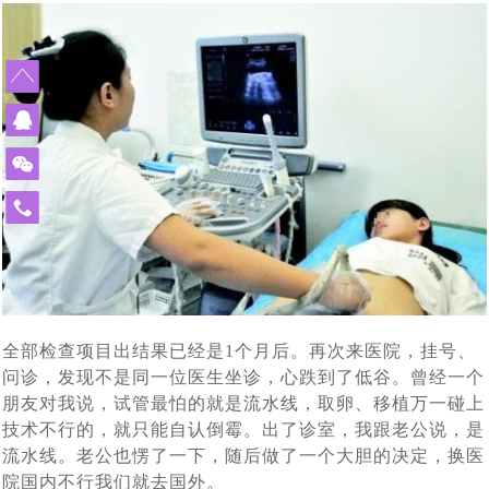
单身人群赴白俄罗斯代孕求子现状：买张机票就出发签证
[2024-02-19]
[2024-01-
怀上了
什么能挡住我们为人父母的梦想_白俄罗斯代孕
外国人赴白俄罗斯代孕现状：法律是支持的，民众也是有
[2024-01-
29]
都不用办_国外出生的孩子回出国上户口这样办
莫斯科试管婴儿医院排名_在莫斯科的俄罗斯试管婴儿医
[2024-01-05]
14]
误解的
白俄罗斯有启动免费预算体外受精计划，赴白俄罗斯做试
[2023-12-14]
院家更靠谱
赴俄罗斯试管婴儿助孕的女性群体启动互帮模式：你帮我
[2023-12-11]
管婴儿或能省不少钱
2023年中俄两国在加强经济贸易合作，同时还在医疗方面
[2023-11-17]
挑代妈，我帮你看卵妹
免
2023年11月10日正式落实中哈免签政策，为中国有赴海
[2023-11-02]
签署医学领域合作意向书
费
43年杨女士今天进入试管婴儿周期，出现下腹部中度疼痛
[2023-10-24]
外试管婴儿助孕需求的朋友带来福音
热
43年北京职场达人执着生育，带着父母一家三口二次赴俄
[2023-10-09]
的现象，生殖医生介绍说正常现象
线
400-
中国单身女性赴俄罗斯做试管婴儿单身求子：可以不要老
[2023-09-25]
罗斯试管婴儿促排，开启单身求子之旅
900-
全部检查项目出结果已经是1个月后。再次来医院，挂号、
做试管婴儿给我们带来了什么?45岁失独妈妈做俄罗斯试
[2023-09-06]
公，孩子得要一个
3185
问诊，发现不是同一位医生坐诊，心跌到了低谷。曾经一个
从千分之五到79.3%的活产率，俄罗斯第三代试管婴儿科
[2023-07-12]
管婴儿终好孕
朋友对我说，试管最怕的就是流水线，取卵、移植万一碰上
我国已有100多万个“失独”家庭，俄罗斯代孕与试管婴儿合
[2023-07-07]
技术不行的，就只能自认倒霉。出了诊室，我跟老公说，是
技助力实现双胞胎梦想
流水线。老公也愣了一下，随后做了一个大胆的决定，换医
格鲁吉亚格鲁吉亚总理提出禁止给外国人代孕，试管婴儿
[2023-06-29]
力助孕生子抚慰失独之家
院国内不行我们就去国外。