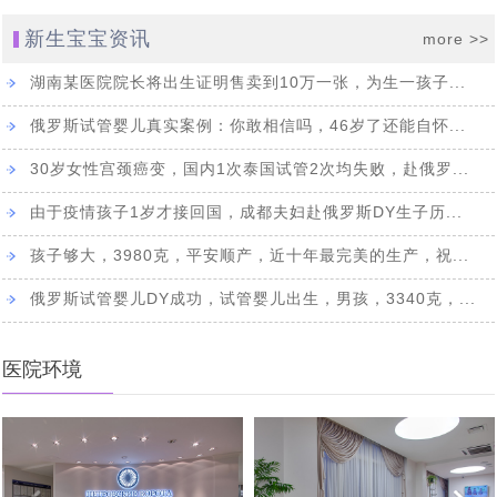
3岁患视网膜母细胞瘤女童离世事件引关注，俄罗斯第三
[2022-04-27]
在逃亡的路上
新生宝宝资讯
more >>
不通过：杜马提案新进展，有关禁止外籍人员在俄代怀怀
[2022-01-17]
代试管技术为生育计划保驾护航
唐氏综合征的终结者——俄罗斯第三代试管婴儿技术，生
[2021-12-31]
孕法案未被杜马接受
湖南某医院院长将出生证明售卖到10万一张，为生一孩子...
印度70岁老人通过试管婴儿生下一儿子，成为世界上最高
[2021-12-22]
个健康宝宝有保障
俄罗斯试管婴儿真实案例：你敢相信吗，46岁了还能自怀...
语言不通，自助泰国试管婴儿求子历程心得：这5个方面
[2021-10-25]
龄的新手妈妈之一
30岁女性宫颈癌变，国内1次泰国试管2次均失败，赴俄罗...
70后、80后助孕之路，赴俄罗斯试管婴儿助孕不是唯一途
[2021-10-11]
自助就医做不到。
由于疫情孩子1岁才接回国，成都夫妇赴俄罗斯DY生子历...
首例“遗留冻胚”吃官司，4老人夺回遗留胚胎“产子”，可选
[2021-09-22]
径，但比较靠谱_俄罗斯K+31生殖专家介绍
孩子够大，3980克，平安顺产，近十年最完美的生产，祝...
差异分析：中、泰、美、香港、俄罗斯试管婴儿有什么不
[2021-09-14]
择俄罗斯合法第三方助孕
赴俄28天费用16万，俄罗斯试管婴儿让单身人士老有所依
[2021-09-06]
同
俄罗斯试管婴儿DY成功，试管婴儿出生，男孩，3340克，...
真实案例实操：教你如何给俄罗斯试管婴儿代怀孕出生的
[2021-08-27]
俄罗斯是如何看待女性生三胎的，与中国三胎福利有什么
[2021-07-29]
孩子上户口？
医院环境
2021年俄罗斯DY求子成功，现在就去莫斯科接我试管婴
[2021-07-22]
不同
译文：莫斯科，值得信赖的俄罗斯试管婴儿医院排名有哪
[2021-07-14]
儿宝宝回家了
单身求子做俄罗斯试管婴儿最佳方式是什么：自费还是免
[2021-07-12]
些