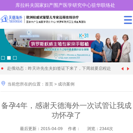
库拉科夫国家妇产围产医学研究中心驻华联络处
400-900-3185
赴俄动态：昨天许先生夫妇签证下来了，下周就要启程赴
中国女性朋友赴格鲁吉亚试管婴儿时取卵较多、优质胚胎
[1970-01-01]
俄罗斯试管婴儿促排卵了

当前您所在的位置：
首页
>
成功案例
28 岁俄罗斯姑娘与57 岁的土耳其富商在格鲁吉亚代怀生
[2024-09-20]
却很少，这个情况怎么解
年近70岁的王大爷找个同岁老伴赴格鲁吉亚做试管婴儿代
[2024-09-09]
育4个孩子
备孕4年，感谢天德海外一次试管让我成
快要分娩了，马上8个月，俄罗斯试管婴儿机构开始为黄
[2024-08-28]
怀求子，现成功移植
功怀孕了
36岁单身女性赴俄罗斯找了一位同岁的代妈试管婴儿代怀
[2024-08-11]
女士找保姆了
为什么适龄生育可以降低隐形基因遗传病的发病率_天德
[2024-06-22]
求子，正做非侵入性产前检查
最后更新：2015-04-09 作者： 浏览：2344次