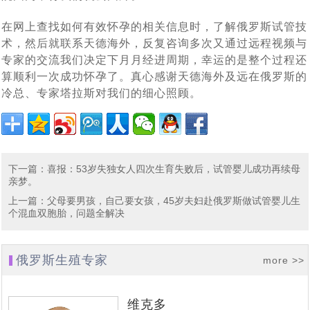
北京姚女士夫妇带父赴俄罗斯做试管婴儿，一起见证解冻
[2023-06-21]
技术备受关注
在网上查找如何有效怀孕的相关信息时，了解俄罗斯试管技
2023全球生育率均趋持续下跌态势，新的生育方式崛起
[2023-
3年前冻卵，冻卵16颗，解冻15颗，成功配成12颗
术，然后就联系天德海外，反复咨询多次又通过远程视频与
改变命运！AMH仅为0.18的卵巢早衰女性，在俄罗斯试管
[2023-06-07]
06-13]
——试管婴儿与第三方代怀助您成功抱娃！
专家的交流我们决定下月月经进周期，幸运的是整个过程还
北京31岁男子赴莫斯科做试管婴儿考察，俄罗斯代孕助孕
[2023-06-06]
婴儿成功怀孕！
算顺利一次成功怀孕了。真心感谢天德海外及远在俄罗斯的
冷总、专家塔拉斯对我们的细心照顾。
该考虑了，独生子女的养老焦虑问题即将来临，现在赴俄
[2023-06-01]
机结构提供全方位支持与协助
单身女士想先赴俄罗斯试管婴儿取卵，承诺自己三年内如
[2023-05-29]
罗斯试管婴儿生个二胎三胎还来得及
53岁绝经女性，如何逆袭自行生育_未婚单身大龄女性能
[2023-05-22]
果结不了婚就单身求子，这样可行吗?
从美国试管婴儿诊所再现冷藏设备故障事件，解说库拉科
[2023-04-27]
赴俄罗斯试管助孕生宝宝
下一篇
：
喜报：53岁失独女人四次生育失败后，试管婴儿成功再续母
亲梦。
单身大龄女性做试管婴儿求子历程与养娃生活写照分享
[2023-
夫国家妇产围产医学研究中如何科学监管冻卵/胚
上一篇
：
父母要男孩，自己要女孩，45岁夫妇赴俄罗斯做试管婴儿生
中国朋友选择赴俄罗斯试管婴儿生子，为什么成功抱娃有
[2023-03-30]
04-18]
个混血双胞胎，问题全解决
中国朋友试管婴儿历程：俄罗斯试管婴儿只为实现父母梦
[2023-03-28]
保障，特别是试管婴儿费用民众能负担得起
美国夫妇也来俄罗斯代怀求子，没有人和钱过意不去，俄
[2023-03-27]
想而生
俄罗斯生殖专家
more >>
借精生子，不失为一个好选择，您有想过赴俄罗斯做试管
[2023-03-24]
罗斯试管婴儿性价比真的很高
热点：“父子三人连接患癌”引社会关注，生殖专家介绍俄
[2023-03-14]
婴儿吗
维克多