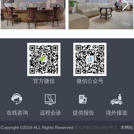
俄罗斯公布最新有关出入境的1745号政府令，中国公民可
[2021-07-06]
费，区别有哪些？
俄罗斯试管婴儿代怀孕妈妈价格多少，代妈助孕只是为经
[2021-07-04]
以入境了
莫斯科法庭：精卵捐赠，对父母的认定是这样判的
[2021-06-24]
济报酬吗
俄罗斯医生整理了一幅现代女性的画像：聪明，肥胖，少
[2021-06-07]
俄罗斯犹太人口危机，30年后可能会消失
[2021-05-08]
[2021-05-11]
性，不婚不育
2021年海外试管婴儿有什么变化，需要父母将如何做新计
俄罗斯将试管婴儿纳入国家医保，试管婴儿医院称试管婴
[2021-05-06]
划
独家采访：Saltanat Baikoshkarova专业答复新型冠状病
[2021-04-27]
儿为“医保公子”
当自己做了试管婴儿后才知道：原来试管婴儿有这5个有
[2021-04-23]
毒肺炎和疫苗接种如何影响怀孕
官方微信
微信公众号
访谈：有关试管婴儿的13个问题，生殖医生相信科学的力
[2021-04-14]
趣事实
代怀孕妈妈代怀有什么好处
[2021-03-30]
[2021-04-13]
量，牧师反对IVF
赴海外试管婴儿求子，代怀孕合同里哪些责任与义务
在线咨询
远程会诊
提供报告
境外接送
俄罗斯再发重磅公告，政府补助10万鼓励民众加大生育力
[2021-03-29]
中国朋友找俄罗斯试管婴儿DY机构代怀，你知道代怀妈妈
[2021-03-02]
度，试管婴儿辅助生殖是一个重要补充
Copyright ©2016 ALL Rights Reserved
京ICP备17043861号-1
本网站