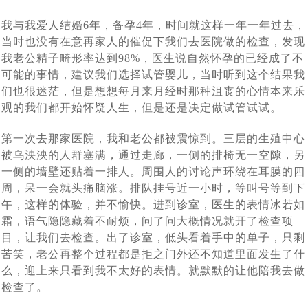
孩子快6个月了，第一次真实看到了宝宝，中国的”父母很
[2024-06-07]
海外试管婴儿助孕有保障
我与我爱人结婚6年，备孕4年，时间就这样一年一年过去，
对于女生结婚不愿生孩子，很多男生可以接受，但是不能
[2024-05-31]
激动
当时也没有在意再家人的催促下我们去医院做的检查，发现
上个月赴俄罗斯试管婴儿助孕的陈先生的胚胎筛查结果出
[2024-05-15]
接受不孕不育
我老公精子畸形率达到98%，医生说自然怀孕的已经成了不
大龄女性单身做试管求子：我只是没结婚，不代表我就没
[2024-05-07]
来了， 5颗囊胚2颗过检（合格），2个男孩
可能的事情，建议我们选择试管婴儿，当时听到这个结果我
们也很迷茫，但是想想每月来月经时那种沮丧的心情本来乐
南京夫妇赴俄罗斯试管婴儿求子，一边尝试自卵自怀一边
[2024-04-28]
有生育权
观的我们都开始怀疑人生，但是还是决定做试管试试。
43岁的中年夫妇赴白俄罗斯代怀助孕，阶段性成功报告：
[2024-
借卵代怀，准备与代妈同时移植看谁怀的宝宝出生
上周43岁陈先生夫妇赴俄罗斯试管婴儿求子，取得9颗卵
[2024-04-15]
第一次去那家医院，我和老公都被震惊到。三层的生殖中心
04-24]
已经能听到孩子心跳了
被乌泱泱的人群塞满，通过走廊，一侧的排椅无一空隙，另
血测HCG值为 398，上个月中旬赴俄罗斯要赴莫斯科做试
子8颗卵子成熟6颗成功受精5颗进入了囊胚阶段，超过了平均
一侧的墙壁还贴着一排人。周围人的讨论声环绕在耳膜的四
刚刚检查显示胎儿已经三个月了，这对“夫妻”赴俄罗斯试
[2024-04-08]
[2024-04-01]
水平
管婴儿一对常女士夫妇成功怀孕了
周，呆一会就头痛脑涨。排队挂号近一小时，等叫号等到下
又有一波夫妻要赴俄罗斯做试管婴儿了，他们已经抵达了
[2024-
午，这样的体验，并不愉快。进到诊室，医生的表情冰若如
管助孕，男士在找卵妹借卵，女士找精卵银行借精
霜，语气隐隐藏着不耐烦，问了问大概情况就开了检查项
20多岁的小夫妻，国内试管婴儿移植5未着床，如果是你
[2024-03-18]
03-25]
莫斯科在做促排卵
目，让我们去检查。出了诊室，低头看着手中的单子，只剩
陕西姑娘与南京小伙赴俄罗斯自卵代孕上周已经完成取
[2024-03-13]
该如何应对
苦笑，老公再整个过程都是拒之门外还不知道里面发生了什
今天收到白俄罗斯方面妊娠成功消息，又有一对90后南京
卵，取12枚卵子，9枚成熟 ，期待后续胚胎培育结果
么，迎上来只看到我不太好的表情。就默默的让他陪我去做
检查了。
北京青年与西安姑娘跨越三国、行程万里试管求子，没有
[2024-03-06]
夫妇在俄罗斯做试管婴儿再到白俄罗斯找代妈做代孕，终究