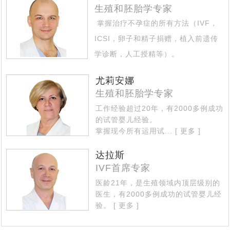
赴俄罗斯试管婴儿，您最“怕”什么_常见顾虑全解
[2023-02-11]
罗斯第三代试管婴儿如何阻断基因遗传
生殖和胚胎学专家
“一女子怀孕12个月未分娩”原因何在_俄罗斯试管婴儿专家
[2023-02-01]
掌握治疗不孕症的所有方法（IVF，
46岁女会计师赴俄罗斯试管婴儿求子自怀成功，她本想来
[2023-01-13]
专业解答
ICSI，卵子和精子捐赠，植入前遗传
“试管婴儿”真的很容易超重吗，俄罗斯遗传学家在实验室
莫斯科找代妈给自己生孩子，最终却自己给自己当上了“代
学诊断，人工授精等）。
四位DY代怀孕妈妈的惊人故事，是不是吓你一跳！
擅长治疗的专业区域 - 不孕不育的复
[2022-11-23]
[2022-11-14]
妈”
中得到证实
尤莉安娜
杂情况...
[ 更多 ]
因为对出国就医的前途未知与畏惧，选择国内地下DY，真
[2022-11-07]
生殖和胚胎学专家
简单实用的俄罗斯dy全攻略_风险规避指南
[2022-08-
[2022-09-30]
的又省钱又省事吗？
工作经验超过20年，有2000多例成功
做俄罗斯DY代怀孕妈有什么约束与处罚吗_律师解读
24]
的试管婴儿经验。
掌握现今所有运用试...
[ 更多 ]
国家杜马一读是否禁止有关向外国公民和无国籍人士在俄
[2022-08-17]
俄罗斯DY费用这么高，代妈又能得到多呢，三个俄罗斯
[2022-08-12]
罗斯提供代孕服务的法案——结论再议
达拉斯
IVF首席专家
三个俄罗斯DY妈妈代怀孕的故事，俄罗斯女人为什么要给
[2022-08-11]
DY妈妈代怀孕的故事（三）
医龄21年，是生殖领域内顶层级别的
不是自己的孩子，俄罗斯女人为什么要给别人生孩子 （三
[2022-08-10]
别人生孩子（二）
医生，有2000多例成功的试管婴儿经
7月25日，今天是世界试管儿童日：试管婴儿与自然受孕
[2022-08-09]
个代怀孕DY妈妈的故事）
验。
[ 更多 ]
战火下的乌克兰代怀孕妈妈，不是在医院防空洞里，就是
[2022-07-25]
孩子没有什么区别