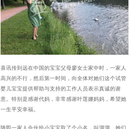
单身人群赴白俄罗斯代孕求子现状：买张机票就出发签证
[2024-02-19]
[2024-01-
怀上了
什么能挡住我们为人父母的梦想_白俄罗斯代孕
外国人赴白俄罗斯代孕现状：法律是支持的，民众也是有
[2024-01-
29]
都不用办_国外出生的孩子回出国上户口这样办
莫斯科试管婴儿医院排名_在莫斯科的俄罗斯试管婴儿医
[2024-01-05]
14]
误解的
白俄罗斯有启动免费预算体外受精计划，赴白俄罗斯做试
[2023-12-14]
院家更靠谱
赴俄罗斯试管婴儿助孕的女性群体启动互帮模式：你帮我
[2023-12-11]
管婴儿或能省不少钱
2023年中俄两国在加强经济贸易合作，同时还在医疗方面
[2023-11-17]
挑代妈，我帮你看卵妹
2023年11月10日正式落实中哈免签政策，为中国有赴海
[2023-11-02]
签署医学领域合作意向书
43年杨女士今天进入试管婴儿周期，出现下腹部中度疼痛
[2023-10-24]
外试管婴儿助孕需求的朋友带来福音
喜讯传到远在中国的宝宝父母廖女士家中时，一家人
43年北京职场达人执着生育，带着父母一家三口二次赴俄
[2023-10-09]
的现象，生殖医生介绍说正常现象
高兴的不行，然后第一时间，向全体对她们这个试管
中国单身女性赴俄罗斯做试管婴儿单身求子：可以不要老
[2023-09-25]
罗斯试管婴儿促排，开启单身求子之旅
婴儿宝宝提供帮助与支持的工作人员表示真诚的谢
做试管婴儿给我们带来了什么?45岁失独妈妈做俄罗斯试
[2023-09-06]
公，孩子得要一个
意。特别是感谢代妈，非常感谢叶莲娜妈妈，希望她
从千分之五到79.3%的活产率，俄罗斯第三代试管婴儿科
[2023-07-12]
管婴儿终好孕
一生平安幸福。
我国已有100多万个“失独”家庭，俄罗斯代孕与试管婴儿合
[2023-07-07]
技助力实现双胞胎梦想
格鲁吉亚格鲁吉亚总理提出禁止给外国人代孕，试管婴儿
[2023-06-29]
力助孕生子抚慰失独之家
随即一家人合伙给小宝宝取了个小名，叫溜溜。她们