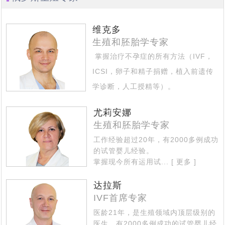
维克多
生殖和胚胎学专家
掌握治疗不孕症的所有方法（IVF，
ICSI，卵子和精子捐赠，植入前遗传
学诊断，人工授精等）。
擅长治疗的专业区域 - 不孕不育的复
尤莉安娜
杂情况...
[ 更多 ]
生殖和胚胎学专家
工作经验超过20年，有2000多例成功
的试管婴儿经验。
掌握现今所有运用试...
[ 更多 ]
达拉斯
IVF首席专家
医龄21年，是生殖领域内顶层级别的
医生，有2000多例成功的试管婴儿经