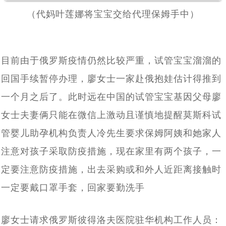
代怀亲历者：未经他人苦,莫劝人向善，可怜天下父母心。
[2021-02-26]
一家是怎么想的吗
（代妈叶莲娜将宝宝交给代理保姆手中）
胚胎成功着床，第二批赴俄罗斯试管婴儿求子归来，14天
[2021-02-02]
10月17日，成功抵达莫斯科，中国夫妇两拔人马赴俄抱
[2020-11-22]
隔离期内得到新生命开始孕育的好消息
10.10号，直飞莫斯科-单身求子可办医疗签证了，俄罗斯
[2020-10-19]
娃，成功会师
目前由于俄罗斯疫情仍然比较严重，试管宝宝溜溜的
魔法助孕，俄罗斯民间不做试管婴儿时，听说这种求子方
[2020-09-29]
邀请函终于出来啦
回国手续暂停办理，廖女士一家赴俄抱娃估计得推到
海外试管婴儿及代怀法律与规定详解
[2020-09-21]
[2020-09-26]
式很有效
一个月之后了。此时远在中国的试管宝宝基因父母廖
中国朋友出国求子，小心孩子出生前被“基因调包”，生出
女士夫妻俩只能在微信上激动且谨慎地提醒莫斯科试
中国同性恋朋友有7000万，同性恋群体做海外试管婴儿代
[2020-09-17]
的孩子不是自己的
管婴儿助孕机构负责人冷先生要求保姆阿姨和她家人
[2020-09-16]
怀求子存在人传人效应
注意对孩子采取防疫措施，现在家里有两个孩子，一
定要注意防疫措施，出去采购或和外人近距离接触时
一定要戴口罩手套，回家要勤洗手
廖女士请求俄罗斯彼得洛夫医院驻华机构工作人员：