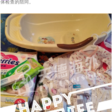
体检查的陪同。
赴俄罗斯试管婴儿，您最“怕”什么_常见顾虑全解
[2023-02-11]
罗斯第三代试管婴儿如何阻断基因遗传
费
“一女子怀孕12个月未分娩”原因何在_俄罗斯试管婴儿专家
热
[2023-02-01]
线
46岁女会计师赴俄罗斯试管婴儿求子自怀成功，她本想来
[2023-01-13]
专业解答
400-
“试管婴儿”真的很容易超重吗，俄罗斯遗传学家在实验室
莫斯科找代妈给自己生孩子，最终却自己给自己当上了“代
900-
3185
四位DY代怀孕妈妈的惊人故事，是不是吓你一跳！
[2022-11-23]
[2022-11-14]
妈”
中得到证实
因为对出国就医的前途未知与畏惧，选择国内地下DY，真
[2022-11-07]
简单实用的俄罗斯dy全攻略_风险规避指南
[2022-08-
[2022-09-30]
的又省钱又省事吗？
做俄罗斯DY代怀孕妈有什么约束与处罚吗_律师解读
24]
国家杜马一读是否禁止有关向外国公民和无国籍人士在俄
[2022-08-17]
俄罗斯DY费用这么高，代妈又能得到多呢，三个俄罗斯
[2022-08-12]
罗斯提供代孕服务的法案——结论再议
三个俄罗斯DY妈妈代怀孕的故事，俄罗斯女人为什么要给
[2022-08-11]
DY妈妈代怀孕的故事（三）
不是自己的孩子，俄罗斯女人为什么要给别人生孩子 （三
[2022-08-10]
别人生孩子（二）
7月25日，今天是世界试管儿童日：试管婴儿与自然受孕
[2022-08-09]
个代怀孕DY妈妈的故事）
战火下的乌克兰代怀孕妈妈，不是在医院防空洞里，就是
[2022-07-25]
孩子没有什么区别