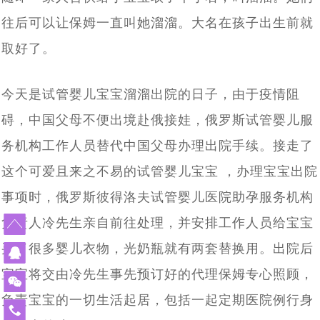
北京姚女士夫妇带父赴俄罗斯做试管婴儿，一起见证解冻
[2023-06-21]
技术备受关注
往后可以让保姆一直叫她溜溜。大名在孩子出生前就
2023全球生育率均趋持续下跌态势，新的生育方式崛起
[2023-
3年前冻卵，冻卵16颗，解冻15颗，成功配成12颗
取好了。
改变命运！AMH仅为0.18的卵巢早衰女性，在俄罗斯试管
[2023-06-07]
06-13]
——试管婴儿与第三方代怀助您成功抱娃！
北京31岁男子赴莫斯科做试管婴儿考察，俄罗斯代孕助孕
[2023-06-06]
婴儿成功怀孕！
今天是试管婴儿宝宝溜溜出院的日子，由于疫情阻
该考虑了，独生子女的养老焦虑问题即将来临，现在赴俄
[2023-06-01]
机结构提供全方位支持与协助
碍，中国父母不便出境赴俄接娃，俄罗斯试管婴儿服
单身女士想先赴俄罗斯试管婴儿取卵，承诺自己三年内如
[2023-05-29]
罗斯试管婴儿生个二胎三胎还来得及
53岁绝经女性，如何逆袭自行生育_未婚单身大龄女性能
[2023-05-22]
果结不了婚就单身求子，这样可行吗?
务机构工作人员替代中国父母办理出院手续。接走了
从美国试管婴儿诊所再现冷藏设备故障事件，解说库拉科
[2023-04-27]
赴俄罗斯试管助孕生宝宝
这个可爱且来之不易的试管婴儿宝宝 ，办理宝宝出院
单身大龄女性做试管婴儿求子历程与养娃生活写照分享
[2023-
夫国家妇产围产医学研究中如何科学监管冻卵/胚
事项时，俄罗斯彼得洛夫试管婴儿医院助孕服务机构
中国朋友选择赴俄罗斯试管婴儿生子，为什么成功抱娃有
[2023-03-30]
04-18]
负责人冷先生亲自前往处理，并安排工作人员给宝宝
中国朋友试管婴儿历程：俄罗斯试管婴儿只为实现父母梦
[2023-03-28]
保障，特别是试管婴儿费用民众能负担得起
买了很多婴儿衣物，光奶瓶就有两套替换用。出院后
美国夫妇也来俄罗斯代怀求子，没有人和钱过意不去，俄
[2023-03-27]
想而生
宝宝将交由冷先生事先预订好的代理保姆专心照顾，
借精生子，不失为一个好选择，您有想过赴俄罗斯做试管
[2023-03-24]
罗斯试管婴儿性价比真的很高
负责宝宝的一切生活起居，包括一起定期医院例行身
热点：“父子三人连接患癌”引社会关注，生殖专家介绍俄
[2023-03-14]
婴儿吗
免