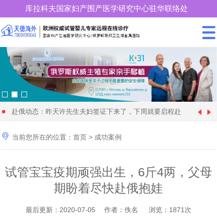
库拉科夫国家妇产围产医学研究中心驻华联络处
400-900-3185
赴俄动态：昨天许先生夫妇签证下来了，下周就要启程赴
中国女性朋友赴格鲁吉亚试管婴儿时取卵较多、优质胚胎
[1970-01-01]
俄罗斯试管婴儿促排卵了

当前您所在的位置：
首页
>
成功案例
28 岁俄罗斯姑娘与57 岁的土耳其富商在格鲁吉亚代怀生
[2024-09-20]
却很少，这个情况怎么解
年近70岁的王大爷找个同岁老伴赴格鲁吉亚做试管婴儿代
[2024-09-09]
育4个孩子
试管宝宝疫期顽强出生，6斤4两，父母
快要分娩了，马上8个月，俄罗斯试管婴儿机构开始为黄
[2024-08-28]
怀求子，现成功移植
期盼着尽快赴俄抱娃
36岁单身女性赴俄罗斯找了一位同岁的代妈试管婴儿代怀
[2024-08-11]
女士找保姆了
为什么适龄生育可以降低隐形基因遗传病的发病率_天德
[2024-06-22]
求子，正做非侵入性产前检查
最后更新：2020-07-05 作者：佚名 浏览：1871次