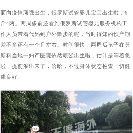
孩子快6个月了，第一次真实看到了宝宝，中国的”父母很
[2024-06-07]
海外试管婴儿助孕有保障
对于女生结婚不愿生孩子，很多男生可以接受，但是不能
[2024-05-31]
面向疫情顽强出生，俄罗斯试管婴儿宝宝出生啦，6
激动
上个月赴俄罗斯试管婴儿助孕的陈先生的胚胎筛查结果出
[2024-05-15]
接受不孕不育
斤4两。两周多前还看到俄罗斯试管婴儿服务机构工
大龄女性单身做试管求子：我只是没结婚，不代表我就没
[2024-05-07]
来了， 5颗囊胚2颗过检（合格），2个男孩
作人员带着代妈到户外散步的呢，当时得知的预产期
南京夫妇赴俄罗斯试管婴儿求子，一边尝试自卵自怀一边
[2024-04-28]
有生育权
差不多还有一个月左右。时间很快，两周后孩子在莫
43岁的中年夫妇赴白俄罗斯代怀助孕，阶段性成功报告：
[2024-
借卵代怀，准备与代妈同时移植看谁怀的宝宝出生
斯科当地一妇产医院依然顽强出生啦，估计是等着急
上周43岁陈先生夫妇赴俄罗斯试管婴儿求子，取得9颗卵
[2024-04-15]
04-24]
已经能听到孩子心跳了
啦，提前溜出来了，哈哈，不过身体状态检查一切健
血测HCG值为 398，上个月中旬赴俄罗斯要赴莫斯科做试
子8颗卵子成熟6颗成功受精5颗进入了囊胚阶段，超过了平均
康良好。
刚刚检查显示胎儿已经三个月了，这对“夫妻”赴俄罗斯试
[2024-04-08]
[2024-04-01]
水平
管婴儿一对常女士夫妇成功怀孕了
又有一波夫妻要赴俄罗斯做试管婴儿了，他们已经抵达了
[2024-
管助孕，男士在找卵妹借卵，女士找精卵银行借精
20多岁的小夫妻，国内试管婴儿移植5未着床，如果是你
[2024-03-18]
03-25]
莫斯科在做促排卵
陕西姑娘与南京小伙赴俄罗斯自卵代孕上周已经完成取
[2024-03-13]
该如何应对
今天收到白俄罗斯方面妊娠成功消息，又有一对90后南京
卵，取12枚卵子，9枚成熟 ，期待后续胚胎培育结果
北京青年与西安姑娘跨越三国、行程万里试管求子，没有
[2024-03-06]
夫妇在俄罗斯做试管婴儿再到白俄罗斯找代妈做代孕，终究