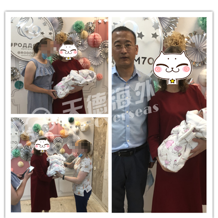
俄罗斯公布最新有关出入境的1745号政府令，中国公民可
[2021-07-06]
费，区别有哪些？
俄罗斯试管婴儿代怀孕妈妈价格多少，代妈助孕只是为经
[2021-07-04]
以入境了
莫斯科法庭：精卵捐赠，对父母的认定是这样判的
[2021-06-24]
济报酬吗
俄罗斯医生整理了一幅现代女性的画像：聪明，肥胖，少
[2021-06-07]
俄罗斯犹太人口危机，30年后可能会消失
[2021-05-08]
[2021-05-11]
性，不婚不育
2021年海外试管婴儿有什么变化，需要父母将如何做新计
俄罗斯将试管婴儿纳入国家医保，试管婴儿医院称试管婴
[2021-05-06]
划
独家采访：Saltanat Baikoshkarova专业答复新型冠状病
[2021-04-27]
儿为“医保公子”
当自己做了试管婴儿后才知道：原来试管婴儿有这5个有
[2021-04-23]
毒肺炎和疫苗接种如何影响怀孕
访谈：有关试管婴儿的13个问题，生殖医生相信科学的力
[2021-04-14]
趣事实
代怀孕妈妈代怀有什么好处
[2021-03-30]
[2021-04-13]
量，牧师反对IVF
赴海外试管婴儿求子，代怀孕合同里哪些责任与义务
俄罗斯再发重磅公告，政府补助10万鼓励民众加大生育力
[2021-03-29]
中国朋友找俄罗斯试管婴儿DY机构代怀，你知道代怀妈妈
[2021-03-02]
度，试管婴儿辅助生殖是一个重要补充