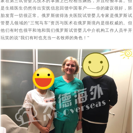
家在第三试管婴儿技术的掌握上已经相当娴熟，并且经验丰富。但
赴俄罗斯试管婴儿，您最“怕”什么_常见顾虑全解
[2023-02-11]
罗斯第三代试管婴儿如何阻断基因遗传
是生殖医生仍然传出安抚信息回馈中国客户——你的建议很好，胚
“一女子怀孕12个月未分娩”原因何在_俄罗斯试管婴儿专家
[2023-02-01]
胎发育一切很正常。俄罗斯彼得洛夫医院试管婴儿专家是俄罗斯试
46岁女会计师赴俄罗斯试管婴儿求子自怀成功，她本想来
[2023-01-13]
专业解答
管婴儿领域的“三驾马车”资历与医术在俄罗斯境内是很权威的。但
“试管婴儿”真的很容易超重吗，俄罗斯遗传学家在实验室
他们有时也很平和地和我们俄罗斯试管婴儿中介机构工作人员半开
莫斯科找代妈给自己生孩子，最终却自己给自己当上了“代
玩笑的说“我们有时也充当一名牧师的角色！”
四位DY代怀孕妈妈的惊人故事，是不是吓你一跳！
[2022-11-23]
[2022-11-14]
妈”
中得到证实
因为对出国就医的前途未知与畏惧，选择国内地下DY，真
[2022-11-07]
简单实用的俄罗斯dy全攻略_风险规避指南
[2022-08-
[2022-09-30]
的又省钱又省事吗？
做俄罗斯DY代怀孕妈有什么约束与处罚吗_律师解读
24]
国家杜马一读是否禁止有关向外国公民和无国籍人士在俄
[2022-08-17]
俄罗斯DY费用这么高，代妈又能得到多呢，三个俄罗斯
[2022-08-12]
罗斯提供代孕服务的法案——结论再议
三个俄罗斯DY妈妈代怀孕的故事，俄罗斯女人为什么要给
[2022-08-11]
DY妈妈代怀孕的故事（三）
不是自己的孩子，俄罗斯女人为什么要给别人生孩子 （三
[2022-08-10]
别人生孩子（二）
7月25日，今天是世界试管儿童日：试管婴儿与自然受孕
[2022-08-09]
个代怀孕DY妈妈的故事）
战火下的乌克兰代怀孕妈妈，不是在医院防空洞里，就是
[2022-07-25]
孩子没有什么区别