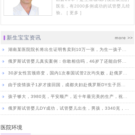
代怀亲历者：未经他人苦,莫劝人向善，可怜天下父母心。
[2021-02-26]
一家是怎么想的吗
医生，有2000多例成功的试管婴儿经
胚胎成功着床，第二批赴俄罗斯试管婴儿求子归来，14天
[2021-02-02]
验。
[ 更多 ]
10月17日，成功抵达莫斯科，中国夫妇两拔人马赴俄抱
[2020-11-22]
隔离期内得到新生命开始孕育的好消息
10.10号，直飞莫斯科-单身求子可办医疗签证了，俄罗斯
[2020-10-19]
娃，成功会师
新生宝宝资讯
more >>
魔法助孕，俄罗斯民间不做试管婴儿时，听说这种求子方
[2020-09-29]
邀请函终于出来啦
湖南某医院院长将出生证明售卖到10万一张，为生一孩子...
海外试管婴儿及代怀法律与规定详解
[2020-09-21]
[2020-09-26]
式很有效
中国朋友出国求子，小心孩子出生前被“基因调包”，生出
俄罗斯试管婴儿真实案例：你敢相信吗，46岁了还能自怀...
中国同性恋朋友有7000万，同性恋群体做海外试管婴儿代
[2020-09-17]
的孩子不是自己的
30岁女性宫颈癌变，国内1次泰国试管2次均失败，赴俄罗...
[2020-09-16]
怀求子存在人传人效应
由于疫情孩子1岁才接回国，成都夫妇赴俄罗斯DY生子历...
孩子够大，3980克，平安顺产，近十年最完美的生产，祝...
俄罗斯试管婴儿DY成功，试管婴儿出生，男孩，3340克，...
医院环境