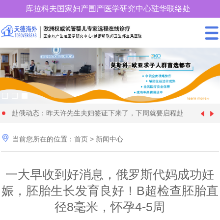
库拉科夫国家妇产围产医学研究中心驻华联络处
400-900-3185
赴俄动态：昨天许先生夫妇签证下来了，下周就要启程赴
中国女性朋友赴格鲁吉亚试管婴儿时取卵较多、优质胚胎
[1970-01-01]
俄罗斯试管婴儿促排卵了

当前您所在的位置：
首页
>
新闻中心
28 岁俄罗斯姑娘与57 岁的土耳其富商在格鲁吉亚代怀生
[2024-09-20]
却很少，这个情况怎么解
年近70岁的王大爷找个同岁老伴赴格鲁吉亚做试管婴儿代
[2024-09-09]
育4个孩子
一大早收到好消息，俄罗斯代妈成功妊
快要分娩了，马上8个月，俄罗斯试管婴儿机构开始为黄
[2024-08-28]
怀求子，现成功移植
娠，胚胎生长发育良好！B超检查胚胎直
36岁单身女性赴俄罗斯找了一位同岁的代妈试管婴儿代怀
[2024-08-11]
女士找保姆了
径8毫米，怀孕4-5周
为什么适龄生育可以降低隐形基因遗传病的发病率_天德
[2024-06-22]
求子，正做非侵入性产前检查