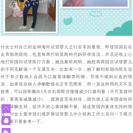
单身人群赴白俄罗斯代孕求子现状：买张机票就出发签证
[2024-02-19]
[2024-01-
怀上了
什么能挡住我们为人父母的梦想_白俄罗斯代孕
外国人赴白俄罗斯代孕现状：法律是支持的，民众也是有
[2024-01-
29]
都不用办_国外出生的孩子回出国上户口这样办
莫斯科试管婴儿医院排名_在莫斯科的俄罗斯试管婴儿医
[2024-01-05]
14]
误解的
白俄罗斯有启动免费预算体外受精计划，赴白俄罗斯做试
[2023-12-14]
院家更靠谱
赴俄罗斯试管婴儿助孕的女性群体启动互帮模式：你帮我
[2023-12-11]
管婴儿或能省不少钱
付女士对自己的这种海外试管婴儿之行非常的重视，即使回国后在
2023年中俄两国在加强经济贸易合作，同时还在医疗方面
[2023-11-17]
挑代妈，我帮你看卵妹
走养胎周期间，也是每周打听莫斯科代妈怀孕境况，并且还很上心
2023年11月10日正式落实中哈免签政策，为中国有赴海
[2023-11-02]
签署医学领域合作意向书
地打听国内试管医疗方案，她说兼听则明。她想将两国在试管婴儿
43年杨女士今天进入试管婴儿周期，出现下腹部中度疼痛
[2023-10-24]
外试管婴儿助孕需求的朋友带来福音
的不同见解做一个互通互补。比如有一次，她了解到有国内医生说
对于有少数病人会因为口服黄体酮类药物，导致不规则出血的情
43年北京职场达人执着生育，带着父母一家三口二次赴俄
[2023-10-09]
的现象，生殖医生介绍说正常现象
况，如果现在病人孕酮数值在正常范围里，而一直这样用药又不见
中国单身女性赴俄罗斯做试管婴儿单身求子：可以不要老
[2023-09-25]
罗斯试管婴儿促排，开启单身求子之旅
效果，可以按医嘱在
天左右期限后慢慢减少口服剂量（不可直接停
3
做试管婴儿给我们带来了什么?45岁失独妈妈做俄罗斯试
[2023-09-06]
公，孩子得要一个
药，要逐渐减量减少），观测是否有好转，因为病人还有阴道给药
从千分之五到79.3%的活产率，俄罗斯第三代试管婴儿科
[2023-07-12]
的黄体酮支持，或许不担心黄体酮不够。就这类国内黄体支持的情
管婴儿终好孕
况，付女士要求我们俄罗斯试管婴儿中介机构工作人员问一下俄方
我国已有100多万个“失独”家庭，俄罗斯代孕与试管婴儿合
[2023-07-07]
技助力实现双胞胎梦想
医生要不要参考一下。
格鲁吉亚格鲁吉亚总理提出禁止给外国人代孕，试管婴儿
[2023-06-29]
力助孕生子抚慰失独之家