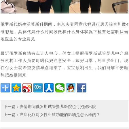
3岁患视网膜母细胞瘤女童离世事件引关注，俄罗斯第三
[2022-04-27]
在逃亡的路上
不通过：杜马提案新进展，有关禁止外籍人员在俄代怀怀
[2022-01-17]
代试管技术为生育计划保驾护航
唐氏综合征的终结者——俄罗斯第三代试管婴儿技术，生
[2021-12-31]
孕法案未被杜马接受
俄罗斯代妈生活莫斯科期间，南京夫妻同意代妈进行唐氏筛查和做
4
印度70岁老人通过试管婴儿生下一儿子，成为世界上最高
[2021-12-22]
个健康宝宝有保障
维彩超，具体代妈什么时间段做和什么身体状况下检查还需听从当
语言不通，自助泰国试管婴儿求子历程心得：这5个方面
[2021-10-25]
地医生的专业意见
龄的新手妈妈之一
70后、80后助孕之路，赴俄罗斯试管婴儿助孕不是唯一途
[2021-10-11]
自助就医做不到。
最近俄罗斯疫情有点让人担心，付女士提醒俄罗斯试管婴儿中介服
首例“遗留冻胚”吃官司，4老人夺回遗留胚胎“产子”，可选
[2021-09-22]
径，但比较靠谱_俄罗斯K+31生殖专家介绍
务机构工作人员要叮嘱代妈注意安全，戴好口罩，尽量少出门。现
差异分析：中、泰、美、香港、俄罗斯试管婴儿有什么不
[2021-09-14]
择俄罗斯合法第三方助孕
在付女士就希望疫情早点结束了，宝宝顺利出生，我们能够平安顺
利把她接回来
赴俄28天费用16万，俄罗斯试管婴儿让单身人士老有所依
[2021-09-06]
同
真实案例实操：教你如何给俄罗斯试管婴儿代怀孕出生的
[2021-08-27]
俄罗斯是如何看待女性生三胎的，与中国三胎福利有什么
[2021-07-29]
孩子上户口？
2021年俄罗斯DY求子成功，现在就去莫斯科接我试管婴
[2021-07-22]
不同
下一篇
：
疫情期间俄罗斯试管婴儿医院也可抱娃出院
译文：莫斯科，值得信赖的俄罗斯试管婴儿医院排名有哪
[2021-07-14]
儿宝宝回家了
上一篇
：
癌症化疗对女性生殖功能的影响是怎么样的？
单身求子做俄罗斯试管婴儿最佳方式是什么：自费还是免
[2021-07-12]
些