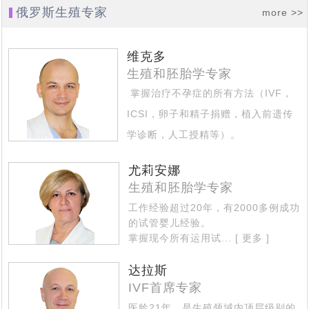
俄罗斯公布最新有关出入境的1745号政府令，中国公民可
[2021-07-06]
费，区别有哪些？
俄罗斯生殖专家
more >>
俄罗斯试管婴儿代怀孕妈妈价格多少，代妈助孕只是为经
[2021-07-04]
以入境了
莫斯科法庭：精卵捐赠，对父母的认定是这样判的
[2021-06-24]
济报酬吗
维克多
俄罗斯医生整理了一幅现代女性的画像：聪明，肥胖，少
[2021-06-07]
生殖和胚胎学专家
俄罗斯犹太人口危机，30年后可能会消失
[2021-05-08]
掌握治疗不孕症的所有方法（IVF，
[2021-05-11]
性，不婚不育
ICSI，卵子和精子捐赠，植入前遗传
2021年海外试管婴儿有什么变化，需要父母将如何做新计
学诊断，人工授精等）。
俄罗斯将试管婴儿纳入国家医保，试管婴儿医院称试管婴
[2021-05-06]
划
擅长治疗的专业区域 - 不孕不育的复
独家采访：Saltanat Baikoshkarova专业答复新型冠状病
[2021-04-27]
儿为“医保公子”
尤莉安娜
杂情况...
[ 更多 ]
当自己做了试管婴儿后才知道：原来试管婴儿有这5个有
[2021-04-23]
毒肺炎和疫苗接种如何影响怀孕
生殖和胚胎学专家
访谈：有关试管婴儿的13个问题，生殖医生相信科学的力
[2021-04-14]
趣事实
工作经验超过20年，有2000多例成功
的试管婴儿经验。
代怀孕妈妈代怀有什么好处
[2021-03-30]
[2021-04-13]
量，牧师反对IVF
掌握现今所有运用试...
[ 更多 ]
赴海外试管婴儿求子，代怀孕合同里哪些责任与义务
达拉斯
俄罗斯再发重磅公告，政府补助10万鼓励民众加大生育力
[2021-03-29]
IVF首席专家
中国朋友找俄罗斯试管婴儿DY机构代怀，你知道代怀妈妈
[2021-03-02]
度，试管婴儿辅助生殖是一个重要补充
医龄21年，是生殖领域内顶层级别的