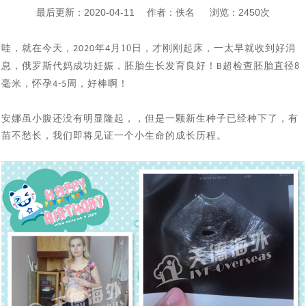
孩子快6个月了，第一次真实看到了宝宝，中国的”父母很
[2024-06-07]
海外试管婴儿助孕有保障
最后更新：2020-04-11 作者：佚名 浏览：2450次
对于女生结婚不愿生孩子，很多男生可以接受，但是不能
[2024-05-31]
激动
上个月赴俄罗斯试管婴儿助孕的陈先生的胚胎筛查结果出
哇，就在今天，
[2024-05-15]
年
月10日，才刚刚起床，一太早就收到好消
2020
4
接受不孕不育
息，俄罗斯代妈成功妊娠，胚胎生长发育良好！
超检查胚胎直径
B
8
大龄女性单身做试管求子：我只是没结婚，不代表我就没
[2024-05-07]
来了， 5颗囊胚2颗过检（合格），2个男孩
毫米，怀孕
周，好棒啊！
4-5
南京夫妇赴俄罗斯试管婴儿求子，一边尝试自卵自怀一边
[2024-04-28]
有生育权
43岁的中年夫妇赴白俄罗斯代怀助孕，阶段性成功报告：
[2024-
借卵代怀，准备与代妈同时移植看谁怀的宝宝出生
安娜虽小腹还没有明显隆起，，但是一颗新生种子已经种下了，有
上周43岁陈先生夫妇赴俄罗斯试管婴儿求子，取得9颗卵
苗不愁长，我们即将见证一个小生命的成长历程。
[2024-04-15]
04-24]
已经能听到孩子心跳了
血测HCG值为 398，上个月中旬赴俄罗斯要赴莫斯科做试
子8颗卵子成熟6颗成功受精5颗进入了囊胚阶段，超过了平均
刚刚检查显示胎儿已经三个月了，这对“夫妻”赴俄罗斯试
[2024-04-08]
[2024-04-01]
水平
管婴儿一对常女士夫妇成功怀孕了
又有一波夫妻要赴俄罗斯做试管婴儿了，他们已经抵达了
[2024-
管助孕，男士在找卵妹借卵，女士找精卵银行借精
20多岁的小夫妻，国内试管婴儿移植5未着床，如果是你
[2024-03-18]
03-25]
莫斯科在做促排卵
陕西姑娘与南京小伙赴俄罗斯自卵代孕上周已经完成取
[2024-03-13]
该如何应对
今天收到白俄罗斯方面妊娠成功消息，又有一对90后南京
卵，取12枚卵子，9枚成熟 ，期待后续胚胎培育结果
北京青年与西安姑娘跨越三国、行程万里试管求子，没有
[2024-03-06]
夫妇在俄罗斯做试管婴儿再到白俄罗斯找代妈做代孕，终究