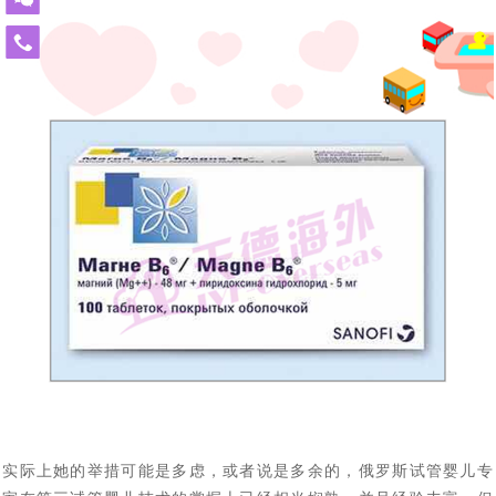
北京姚女士夫妇带父赴俄罗斯做试管婴儿，一起见证解冻
[2023-06-21]
技术备受关注
2023全球生育率均趋持续下跌态势，新的生育方式崛起
[2023-
3年前冻卵，冻卵16颗，解冻15颗，成功配成12颗
免
费
改变命运！AMH仅为0.18的卵巢早衰女性，在俄罗斯试管
[2023-06-07]
06-13]
——试管婴儿与第三方代怀助您成功抱娃！
热
北京31岁男子赴莫斯科做试管婴儿考察，俄罗斯代孕助孕
[2023-06-06]
婴儿成功怀孕！
线
该考虑了，独生子女的养老焦虑问题即将来临，现在赴俄
[2023-06-01]
机结构提供全方位支持与协助
400-
900-
单身女士想先赴俄罗斯试管婴儿取卵，承诺自己三年内如
[2023-05-29]
罗斯试管婴儿生个二胎三胎还来得及
3185
53岁绝经女性，如何逆袭自行生育_未婚单身大龄女性能
[2023-05-22]
果结不了婚就单身求子，这样可行吗?
从美国试管婴儿诊所再现冷藏设备故障事件，解说库拉科
[2023-04-27]
赴俄罗斯试管助孕生宝宝
单身大龄女性做试管婴儿求子历程与养娃生活写照分享
[2023-
夫国家妇产围产医学研究中如何科学监管冻卵/胚
中国朋友选择赴俄罗斯试管婴儿生子，为什么成功抱娃有
[2023-03-30]
04-18]
中国朋友试管婴儿历程：俄罗斯试管婴儿只为实现父母梦
[2023-03-28]
保障，特别是试管婴儿费用民众能负担得起
美国夫妇也来俄罗斯代怀求子，没有人和钱过意不去，俄
[2023-03-27]
想而生
借精生子，不失为一个好选择，您有想过赴俄罗斯做试管
[2023-03-24]
罗斯试管婴儿性价比真的很高
热点：“父子三人连接患癌”引社会关注，生殖专家介绍俄
[2023-03-14]
婴儿吗
实际上她的举措可能是多虑，或者说是多余的，俄罗斯试管婴儿专