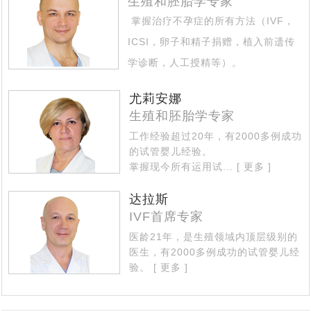
生殖和胚胎学专家
俄罗斯公布最新有关出入境的1745号政府令，中国公民可
[2021-07-06]
费，区别有哪些？
掌握治疗不孕症的所有方法（IVF，
俄罗斯试管婴儿代怀孕妈妈价格多少，代妈助孕只是为经
[2021-07-04]
以入境了
ICSI，卵子和精子捐赠，植入前遗传
莫斯科法庭：精卵捐赠，对父母的认定是这样判的
[2021-06-24]
济报酬吗
学诊断，人工授精等）。
俄罗斯医生整理了一幅现代女性的画像：聪明，肥胖，少
[2021-06-07]
擅长治疗的专业区域 - 不孕不育的复
俄罗斯犹太人口危机，30年后可能会消失
[2021-05-08]
[2021-05-11]
性，不婚不育
尤莉安娜
杂情况...
[ 更多 ]
生殖和胚胎学专家
2021年海外试管婴儿有什么变化，需要父母将如何做新计
工作经验超过20年，有2000多例成功
俄罗斯将试管婴儿纳入国家医保，试管婴儿医院称试管婴
[2021-05-06]
划
的试管婴儿经验。
独家采访：Saltanat Baikoshkarova专业答复新型冠状病
[2021-04-27]
儿为“医保公子”
掌握现今所有运用试...
[ 更多 ]
当自己做了试管婴儿后才知道：原来试管婴儿有这5个有
[2021-04-23]
毒肺炎和疫苗接种如何影响怀孕
达拉斯
访谈：有关试管婴儿的13个问题，生殖医生相信科学的力
[2021-04-14]
趣事实
IVF首席专家
代怀孕妈妈代怀有什么好处
[2021-03-30]
[2021-04-13]
量，牧师反对IVF
医龄21年，是生殖领域内顶层级别的
赴海外试管婴儿求子，代怀孕合同里哪些责任与义务
医生，有2000多例成功的试管婴儿经
验。
[ 更多 ]
俄罗斯再发重磅公告，政府补助10万鼓励民众加大生育力
[2021-03-29]
中国朋友找俄罗斯试管婴儿DY机构代怀，你知道代怀妈妈
[2021-03-02]
度，试管婴儿辅助生殖是一个重要补充