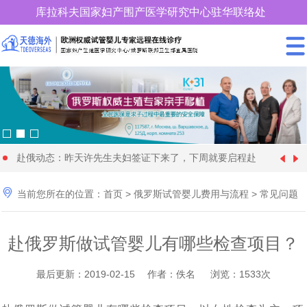
库拉科夫国家妇产围产医学研究中心驻华联络处
400-900-3185
赴俄动态：昨天许先生夫妇签证下来了，下周就要启程赴
中国女性朋友赴格鲁吉亚试管婴儿时取卵较多、优质胚胎
[1970-01-01]
俄罗斯试管婴儿促排卵了

当前您所在的位置：
首页
>
俄罗斯试管婴儿费用与流程
>
常见问题
28 岁俄罗斯姑娘与57 岁的土耳其富商在格鲁吉亚代怀生
[2024-09-20]
却很少，这个情况怎么解
年近70岁的王大爷找个同岁老伴赴格鲁吉亚做试管婴儿代
[2024-09-09]
育4个孩子
赴俄罗斯做试管婴儿有哪些检查项目？
快要分娩了，马上8个月，俄罗斯试管婴儿机构开始为黄
[2024-08-28]
怀求子，现成功移植
36岁单身女性赴俄罗斯找了一位同岁的代妈试管婴儿代怀
[2024-08-11]
女士找保姆了
最后更新：2019-02-15 作者：佚名 浏览：1533次
为什么适龄生育可以降低隐形基因遗传病的发病率_天德
[2024-06-22]
求子，正做非侵入性产前检查