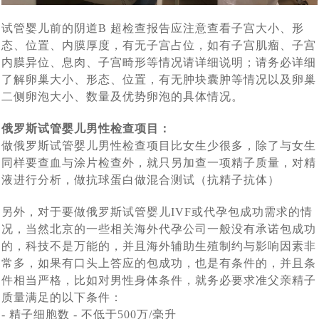
赴俄罗斯试管婴儿，您最“怕”什么_常见顾虑全解
[2023-02-11]
罗斯第三代试管婴儿如何阻断基因遗传
“一女子怀孕12个月未分娩”原因何在_俄罗斯试管婴儿专家
试管婴儿前的阴道B 超检查报告应注意查看子宫大小、形
[2023-02-01]
态、位置、内膜厚度，有无子宫占位，如有子宫肌瘤、子宫
46岁女会计师赴俄罗斯试管婴儿求子自怀成功，她本想来
[2023-01-13]
专业解答
内膜异位、息肉、子宫畸形等情况请详细说明；请务必详细
“试管婴儿”真的很容易超重吗，俄罗斯遗传学家在实验室
莫斯科找代妈给自己生孩子，最终却自己给自己当上了“代
了解卵巢大小、形态、位置，有无肿块囊肿等情况以及卵巢
四位DY代怀孕妈妈的惊人故事，是不是吓你一跳！
二侧卵泡大小、数量及优势卵泡的具体情况。
[2022-11-23]
[2022-11-14]
妈”
中得到证实
因为对出国就医的前途未知与畏惧，选择国内地下DY，真
[2022-11-07]
俄罗斯试管婴儿男性检查项目：
简单实用的俄罗斯dy全攻略_风险规避指南
[2022-08-
[2022-09-30]
的又省钱又省事吗？
做俄罗斯试管婴儿男性检查项目比女生少很多，除了与女生
同样要查血与涂片检查外，就只另加查一项精子质量，对精
做俄罗斯DY代怀孕妈有什么约束与处罚吗_律师解读
24]
液进行分析，做抗球蛋白做混合测试（抗精子抗体）
国家杜马一读是否禁止有关向外国公民和无国籍人士在俄
[2022-08-17]
俄罗斯DY费用这么高，代妈又能得到多呢，三个俄罗斯
[2022-08-12]
另外，对于要做俄罗斯试管婴儿IVF或代孕包成功需求的情
罗斯提供代孕服务的法案——结论再议
况，当然北京的一些相关海外代孕公司一般没有承诺包成功
三个俄罗斯DY妈妈代怀孕的故事，俄罗斯女人为什么要给
[2022-08-11]
DY妈妈代怀孕的故事（三）
的，科技不是万能的，并且海外辅助生殖制约与影响因素非
不是自己的孩子，俄罗斯女人为什么要给别人生孩子 （三
[2022-08-10]
别人生孩子（二）
常多，如果有口头上答应的包成功，也是有条件的，并且条
7月25日，今天是世界试管儿童日：试管婴儿与自然受孕
[2022-08-09]
件相当严格，比如对男性身体条件，就务必要求准父亲精子
个代怀孕DY妈妈的故事）
质量满足的以下条件：
战火下的乌克兰代怀孕妈妈，不是在医院防空洞里，就是
[2022-07-25]
孩子没有什么区别
-
精子细胞数 - 不低于500万/毫升