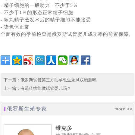
3岁患视网膜母细胞瘤女童离世事件引关注，俄罗斯第三
[2022-04-27]
在逃亡的路上
-
精子细胞的一般动力 - 不少于5％
不通过：杜马提案新进展，有关禁止外籍人员在俄代怀怀
[2022-01-17]
-
不少于1％的形态正常精子细胞
代试管技术为生育计划保驾护航
-
睾丸精子激发术后的精子细胞不能接受
唐氏综合征的终结者——俄罗斯第三代试管婴儿技术，生
[2021-12-31]
孕法案未被杜马接受
-
染色体正常
印度70岁老人通过试管婴儿生下一儿子，成为世界上最高
[2021-12-22]
个健康宝宝有保障
全面有效的孕前检查是俄罗斯试管婴儿成功率的前置保障。
语言不通，自助泰国试管婴儿求子历程心得：这5个方面
[2021-10-25]
龄的新手妈妈之一
70后、80后助孕之路，赴俄罗斯试管婴儿助孕不是唯一途
[2021-10-11]
自助就医做不到。
首例“遗留冻胚”吃官司，4老人夺回遗留胚胎“产子”，可选
[2021-09-22]
径，但比较靠谱_俄罗斯K+31生殖专家介绍
差异分析：中、泰、美、香港、俄罗斯试管婴儿有什么不
[2021-09-14]
择俄罗斯合法第三方助孕
赴俄28天费用16万，俄罗斯试管婴儿让单身人士老有所依
[2021-09-06]
下一篇
：
俄罗斯试管第三方助孕包生龙凤双胞胎吗
同
上一篇
：
有遗传病能做试管婴儿吗？
真实案例实操：教你如何给俄罗斯试管婴儿代怀孕出生的
[2021-08-27]
俄罗斯是如何看待女性生三胎的，与中国三胎福利有什么
[2021-07-29]
孩子上户口？
2021年俄罗斯DY求子成功，现在就去莫斯科接我试管婴
俄罗斯生殖专家
[2021-07-22]
more >>
不同
译文：莫斯科，值得信赖的俄罗斯试管婴儿医院排名有哪
[2021-07-14]
儿宝宝回家了
单身求子做俄罗斯试管婴儿最佳方式是什么：自费还是免
维克多
[2021-07-12]
些