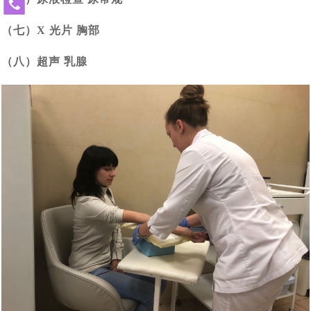
北京姚女士夫妇带父赴俄罗斯做试管婴儿，一起见证解冻
[2023-06-21]
技术备受关注
免
费
2023全球生育率均趋持续下跌态势，新的生育方式崛起
[2023-
3年前冻卵，冻卵16颗，解冻15颗，成功配成12颗
（七）X 光片 胸部
热
改变命运！AMH仅为0.18的卵巢早衰女性，在俄罗斯试管
[2023-06-07]
06-13]
——试管婴儿与第三方代怀助您成功抱娃！
线
（八）超声 乳腺
北京31岁男子赴莫斯科做试管婴儿考察，俄罗斯代孕助孕
[2023-06-06]
婴儿成功怀孕！
400-
900-
该考虑了，独生子女的养老焦虑问题即将来临，现在赴俄
[2023-06-01]
机结构提供全方位支持与协助
3185
单身女士想先赴俄罗斯试管婴儿取卵，承诺自己三年内如
[2023-05-29]
罗斯试管婴儿生个二胎三胎还来得及
53岁绝经女性，如何逆袭自行生育_未婚单身大龄女性能
[2023-05-22]
果结不了婚就单身求子，这样可行吗?
从美国试管婴儿诊所再现冷藏设备故障事件，解说库拉科
[2023-04-27]
赴俄罗斯试管助孕生宝宝
单身大龄女性做试管婴儿求子历程与养娃生活写照分享
[2023-
夫国家妇产围产医学研究中如何科学监管冻卵/胚
中国朋友选择赴俄罗斯试管婴儿生子，为什么成功抱娃有
[2023-03-30]
04-18]
中国朋友试管婴儿历程：俄罗斯试管婴儿只为实现父母梦
[2023-03-28]
保障，特别是试管婴儿费用民众能负担得起
美国夫妇也来俄罗斯代怀求子，没有人和钱过意不去，俄
[2023-03-27]
想而生
借精生子，不失为一个好选择，您有想过赴俄罗斯做试管
[2023-03-24]
罗斯试管婴儿性价比真的很高
热点：“父子三人连接患癌”引社会关注，生殖专家介绍俄
[2023-03-14]
婴儿吗