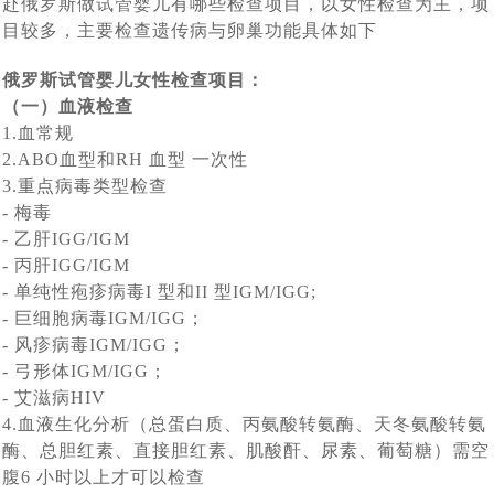
赴俄罗斯做试管婴儿有哪些检查项目，以女性检查为主，项
孩子快6个月了，第一次真实看到了宝宝，中国的”父母很
[2024-06-07]
海外试管婴儿助孕有保障
目较多，主要检查遗传病与卵巢功能具体如下
对于女生结婚不愿生孩子，很多男生可以接受，但是不能
[2024-05-31]
激动
上个月赴俄罗斯试管婴儿助孕的陈先生的胚胎筛查结果出
[2024-05-15]
俄罗斯试管婴儿女性检查项目：
接受不孕不育
（一）血液检查
大龄女性单身做试管求子：我只是没结婚，不代表我就没
[2024-05-07]
来了， 5颗囊胚2颗过检（合格），2个男孩
1.血常规
南京夫妇赴俄罗斯试管婴儿求子，一边尝试自卵自怀一边
[2024-04-28]
有生育权
2.ABO血型和RH 血型 一次性
43岁的中年夫妇赴白俄罗斯代怀助孕，阶段性成功报告：
[2024-
3.重点病毒类型检查
借卵代怀，准备与代妈同时移植看谁怀的宝宝出生
- 梅毒
上周43岁陈先生夫妇赴俄罗斯试管婴儿求子，取得9颗卵
[2024-04-15]
04-24]
已经能听到孩子心跳了
- 乙肝IGG/IGM
血测HCG值为 398，上个月中旬赴俄罗斯要赴莫斯科做试
子8颗卵子成熟6颗成功受精5颗进入了囊胚阶段，超过了平均
- 丙肝IGG/IGM
刚刚检查显示胎儿已经三个月了，这对“夫妻”赴俄罗斯试
[2024-04-08]
[2024-04-01]
- 单纯性疱疹病毒I 型和II 型IGM/IGG;
水平
管婴儿一对常女士夫妇成功怀孕了
- 巨细胞病毒IGM/IGG；
又有一波夫妻要赴俄罗斯做试管婴儿了，他们已经抵达了
[2024-
管助孕，男士在找卵妹借卵，女士找精卵银行借精
- 风疹病毒IGM/IGG；
20多岁的小夫妻，国内试管婴儿移植5未着床，如果是你
[2024-03-18]
03-25]
莫斯科在做促排卵
- 弓形体IGM/IGG；
陕西姑娘与南京小伙赴俄罗斯自卵代孕上周已经完成取
[2024-03-13]
- 艾滋病HIV
该如何应对
4.血液生化分析（总蛋白质、丙氨酸转氨酶、天冬氨酸转氨
今天收到白俄罗斯方面妊娠成功消息，又有一对90后南京
卵，取12枚卵子，9枚成熟 ，期待后续胚胎培育结果
酶、总胆红素、直接胆红素、肌酸酐、尿素、葡萄糖）需空
北京青年与西安姑娘跨越三国、行程万里试管求子，没有
[2024-03-06]
夫妇在俄罗斯做试管婴儿再到白俄罗斯找代妈做代孕，终究
腹6 小时以上才可以检查