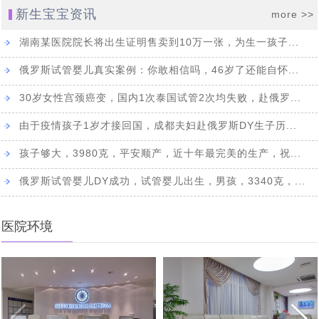
代怀亲历者：未经他人苦,莫劝人向善，可怜天下父母心。
[2021-02-26]
一家是怎么想的吗
新生宝宝资讯
more >>
胚胎成功着床，第二批赴俄罗斯试管婴儿求子归来，14天
[2021-02-02]
湖南某医院院长将出生证明售卖到10万一张，为生一孩子...
10月17日，成功抵达莫斯科，中国夫妇两拔人马赴俄抱
[2020-11-22]
隔离期内得到新生命开始孕育的好消息
俄罗斯试管婴儿真实案例：你敢相信吗，46岁了还能自怀...
10.10号，直飞莫斯科-单身求子可办医疗签证了，俄罗斯
[2020-10-19]
娃，成功会师
魔法助孕，俄罗斯民间不做试管婴儿时，听说这种求子方
[2020-09-29]
30岁女性宫颈癌变，国内1次泰国试管2次均失败，赴俄罗...
邀请函终于出来啦
海外试管婴儿及代怀法律与规定详解
[2020-09-21]
[2020-09-26]
式很有效
由于疫情孩子1岁才接回国，成都夫妇赴俄罗斯DY生子历...
中国朋友出国求子，小心孩子出生前被“基因调包”，生出
孩子够大，3980克，平安顺产，近十年最完美的生产，祝...
中国同性恋朋友有7000万，同性恋群体做海外试管婴儿代
[2020-09-17]
的孩子不是自己的
俄罗斯试管婴儿DY成功，试管婴儿出生，男孩，3340克，...
[2020-09-16]
怀求子存在人传人效应
医院环境