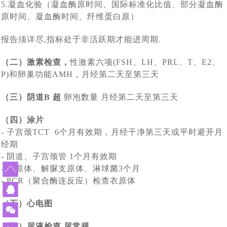
单身人群赴白俄罗斯代孕求子现状：买张机票就出发签证
[2024-02-19]
[2024-01-
5.凝血化验（凝血酶原时间、国际标准化比值、部分凝血酶
怀上了
什么能挡住我们为人父母的梦想_白俄罗斯代孕
原时间、凝血酶时间、纤维蛋白原）
外国人赴白俄罗斯代孕现状：法律是支持的，民众也是有
[2024-01-
29]
都不用办_国外出生的孩子回出国上户口这样办
莫斯科试管婴儿医院排名_在莫斯科的俄罗斯试管婴儿医
[2024-01-05]
14]
误解的
报告须详尽,指标处于非活跃期才能进周期.
白俄罗斯有启动免费预算体外受精计划，赴白俄罗斯做试
[2023-12-14]
院家更靠谱
（二）激素检查，
性激素六项(FSH、LH、PRL、T、E2、
赴俄罗斯试管婴儿助孕的女性群体启动互帮模式：你帮我
[2023-12-11]
管婴儿或能省不少钱
P)和卵巢功能AMH，月经第二天至第三天
2023年中俄两国在加强经济贸易合作，同时还在医疗方面
[2023-11-17]
挑代妈，我帮你看卵妹
（三）阴道B 超
卵泡数量 月经第二天至第三天
2023年11月10日正式落实中哈免签政策，为中国有赴海
[2023-11-02]
签署医学领域合作意向书
43年杨女士今天进入试管婴儿周期，出现下腹部中度疼痛
[2023-10-24]
外试管婴儿助孕需求的朋友带来福音
（四）涂片
- 子宫颈TCT 6个月有效期，月经干净第三天或平时避开月
43年北京职场达人执着生育，带着父母一家三口二次赴俄
[2023-10-09]
的现象，生殖医生介绍说正常现象
经期
中国单身女性赴俄罗斯做试管婴儿单身求子：可以不要老
[2023-09-25]
罗斯试管婴儿促排，开启单身求子之旅
- 阴道、子宫颈管 1个月有效期
做试管婴儿给我们带来了什么?45岁失独妈妈做俄罗斯试
[2023-09-06]
公，孩子得要一个
- 支原体、解脲支原体、淋球菌3个月
-
PCR
（聚合酶连反应）检查衣原体
从千分之五到79.3%的活产率，俄罗斯第三代试管婴儿科
[2023-07-12]
管婴儿终好孕
我国已有100多万个“失独”家庭，俄罗斯代孕与试管婴儿合
[2023-07-07]
技助力实现双胞胎梦想
（五）心电图
格鲁吉亚格鲁吉亚总理提出禁止给外国人代孕，试管婴儿
[2023-06-29]
力助孕生子抚慰失独之家
（六）尿液检查 尿常规