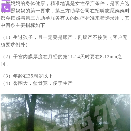
北京姚女士夫妇带父赴俄罗斯做试管婴儿，一起见证解冻
[2023-06-21]
技术备受关注
志愿妈妈的身体健康，精准地说是女性孕产条件，是客户选
免
取志愿妈妈的第一要求，第三方助孕公司在招聘志愿妈妈时
2023全球生育率均趋持续下跌态势，新的生育方式崛起
[2023-
3年前冻卵，冻卵16颗，解冻15颗，成功配成12颗
费
都会按照与第三方助孕服务有关的医疗标准来筛选录用，其
改变命运！AMH仅为0.18的卵巢早衰女性，在俄罗斯试管
[2023-06-07]
06-13]
——试管婴儿与第三方代怀助您成功抱娃！
热
中四条主要指标如下
北京31岁男子赴莫斯科做试管婴儿考察，俄罗斯代孕助孕
[2023-06-06]
线
婴儿成功怀孕！
（1）生过孩子，且一定要是顺产，剖腹产不接受（客户无
400-
该考虑了，独生子女的养老焦虑问题即将来临，现在赴俄
[2023-06-01]
机结构提供全方位支持与协助
900-
须要求例外）
单身女士想先赴俄罗斯试管婴儿取卵，承诺自己三年内如
3185
[2023-05-29]
罗斯试管婴儿生个二胎三胎还来得及
（2）子宫内膜厚度在月经的第11-14天时要在8-12mm之
53岁绝经女性，如何逆袭自行生育_未婚单身大龄女性能
[2023-05-22]
果结不了婚就单身求子，这样可行吗?
间，
从美国试管婴儿诊所再现冷藏设备故障事件，解说库拉科
[2023-04-27]
赴俄罗斯试管助孕生宝宝
（3）年龄在35周岁以下
单身大龄女性做试管婴儿求子历程与养娃生活写照分享
[2023-
夫国家妇产围产医学研究中如何科学监管冻卵/胚
（4）臀围大，盆骨宽，便于生产
中国朋友选择赴俄罗斯试管婴儿生子，为什么成功抱娃有
[2023-03-30]
04-18]
中国朋友试管婴儿历程：俄罗斯试管婴儿只为实现父母梦
[2023-03-28]
保障，特别是试管婴儿费用民众能负担得起
美国夫妇也来俄罗斯代怀求子，没有人和钱过意不去，俄
[2023-03-27]
想而生
借精生子，不失为一个好选择，您有想过赴俄罗斯做试管
[2023-03-24]
罗斯试管婴儿性价比真的很高
热点：“父子三人连接患癌”引社会关注，生殖专家介绍俄
[2023-03-14]
婴儿吗