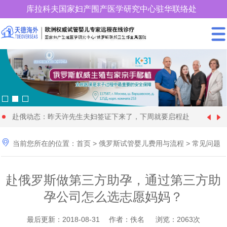
库拉科夫国家妇产围产医学研究中心驻华联络处
400-900-3185
赴俄动态：昨天许先生夫妇签证下来了，下周就要启程赴
中国女性朋友赴格鲁吉亚试管婴儿时取卵较多、优质胚胎
[1970-01-01]
俄罗斯试管婴儿促排卵了

当前您所在的位置：
首页
>
俄罗斯试管婴儿费用与流程
>
常见问题
28 岁俄罗斯姑娘与57 岁的土耳其富商在格鲁吉亚代怀生
[2024-09-20]
却很少，这个情况怎么解
年近70岁的王大爷找个同岁老伴赴格鲁吉亚做试管婴儿代
[2024-09-09]
育4个孩子
赴俄罗斯做第三方助孕，通过第三方助
快要分娩了，马上8个月，俄罗斯试管婴儿机构开始为黄
[2024-08-28]
怀求子，现成功移植
孕公司怎么选志愿妈妈？
36岁单身女性赴俄罗斯找了一位同岁的代妈试管婴儿代怀
[2024-08-11]
女士找保姆了
为什么适龄生育可以降低隐形基因遗传病的发病率_天德
[2024-06-22]
求子，正做非侵入性产前检查
最后更新：2018-08-31 作者：佚名 浏览：2063次