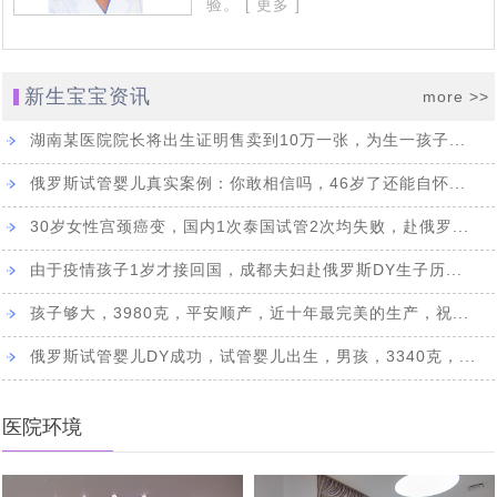
验。
[ 更多 ]
代怀亲历者：未经他人苦,莫劝人向善，可怜天下父母心。
[2021-02-26]
一家是怎么想的吗
胚胎成功着床，第二批赴俄罗斯试管婴儿求子归来，14天
[2021-02-02]
10月17日，成功抵达莫斯科，中国夫妇两拔人马赴俄抱
[2020-11-22]
隔离期内得到新生命开始孕育的好消息
新生宝宝资讯
more >>
10.10号，直飞莫斯科-单身求子可办医疗签证了，俄罗斯
[2020-10-19]
娃，成功会师
湖南某医院院长将出生证明售卖到10万一张，为生一孩子...
魔法助孕，俄罗斯民间不做试管婴儿时，听说这种求子方
[2020-09-29]
邀请函终于出来啦
俄罗斯试管婴儿真实案例：你敢相信吗，46岁了还能自怀...
海外试管婴儿及代怀法律与规定详解
[2020-09-21]
[2020-09-26]
式很有效
中国朋友出国求子，小心孩子出生前被“基因调包”，生出
30岁女性宫颈癌变，国内1次泰国试管2次均失败，赴俄罗...
中国同性恋朋友有7000万，同性恋群体做海外试管婴儿代
[2020-09-17]
的孩子不是自己的
由于疫情孩子1岁才接回国，成都夫妇赴俄罗斯DY生子历...
[2020-09-16]
怀求子存在人传人效应
孩子够大，3980克，平安顺产，近十年最完美的生产，祝...
俄罗斯试管婴儿DY成功，试管婴儿出生，男孩，3340克，...
医院环境