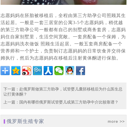
3岁患视网膜母细胞瘤女童离世事件引关注，俄罗斯第三
[2022-04-27]
在逃亡的路上
不通过：杜马提案新进展，有关禁止外籍人员在俄代怀怀
[2022-01-17]
代试管技术为生育计划保驾护航
志愿妈妈在胚胎被移植后，全程由第三方助孕公司照顾其生
唐氏综合征的终结者——俄罗斯第三代试管婴儿技术，生
[2021-12-31]
孕法案未被杜马接受
活起居。一般是一套三居室的公寓3-5个志愿妈妈，稍优越
印度70岁老人通过试管婴儿生下一儿子，成为世界上最高
[2021-12-22]
的第三方助孕公司一般都有自己的别墅或商务套房，志愿妈
个健康宝宝有保障
妈住自家别墅里，生活空间宽敞。一套房配备一个保姆，为
语言不通，自助泰国试管婴儿求子历程心得：这5个方面
[2021-10-25]
龄的新手妈妈之一
志愿妈妈洗衣做饭 照顾生活起居。一般五套商房配备一个
70后、80后助孕之路，赴俄罗斯试管婴儿助孕不是唯一途
[2021-10-11]
自助就医做不到。
营养师和一个护士，负责制订志愿妈妈的日常饮食并交待保
首例“遗留冻胚”吃官司，4老人夺回遗留胚胎“产子”，可选
[2021-09-22]
径，但比较靠谱_俄罗斯K+31生殖专家介绍
姆执行，然后为志愿妈妈在移植后注射黄体酮进行保胎。
差异分析：中、泰、美、香港、俄罗斯试管婴儿有什么不
[2021-09-14]
择俄罗斯合法第三方助孕
赴俄28天费用16万，俄罗斯试管婴儿让单身人士老有所依
[2021-09-06]
同
真实案例实操：教你如何给俄罗斯试管婴儿代怀孕出生的
[2021-08-27]
下一篇
：
赴俄罗斯做第三方助孕，试管婴儿囊胚移植后为什么医生总
俄罗斯是如何看待女性生三胎的，与中国三胎福利有什么
[2021-07-29]
孩子上户口？
让打黄体酮？
2021年俄罗斯DY求子成功，现在就去莫斯科接我试管婴
[2021-07-22]
上一篇
：
国内有哪些俄罗斯试管婴儿或第三方助孕中介比较靠谱？
不同
译文：莫斯科，值得信赖的俄罗斯试管婴儿医院排名有哪
[2021-07-14]
儿宝宝回家了
单身求子做俄罗斯试管婴儿最佳方式是什么：自费还是免
[2021-07-12]
些
俄罗斯生殖专家
more >>