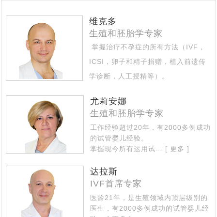
俄罗斯公布最新有关出入境的1745号政府令，中国公民可
[2021-07-06]
费，区别有哪些？
俄罗斯试管婴儿代怀孕妈妈价格多少，代妈助孕只是为经
[2021-07-04]
以入境了
维克多
生殖和胚胎学专家
莫斯科法庭：精卵捐赠，对父母的认定是这样判的
[2021-06-24]
济报酬吗
掌握治疗不孕症的所有方法（IVF，
俄罗斯医生整理了一幅现代女性的画像：聪明，肥胖，少
[2021-06-07]
ICSI，卵子和精子捐赠，植入前遗传
俄罗斯犹太人口危机，30年后可能会消失
[2021-05-08]
[2021-05-11]
性，不婚不育
学诊断，人工授精等）。
2021年海外试管婴儿有什么变化，需要父母将如何做新计
擅长治疗的专业区域 - 不孕不育的复
俄罗斯将试管婴儿纳入国家医保，试管婴儿医院称试管婴
[2021-05-06]
划
尤莉安娜
杂情况...
[ 更多 ]
独家采访：Saltanat Baikoshkarova专业答复新型冠状病
[2021-04-27]
生殖和胚胎学专家
儿为“医保公子”
当自己做了试管婴儿后才知道：原来试管婴儿有这5个有
工作经验超过20年，有2000多例成功
[2021-04-23]
毒肺炎和疫苗接种如何影响怀孕
的试管婴儿经验。
访谈：有关试管婴儿的13个问题，生殖医生相信科学的力
[2021-04-14]
趣事实
掌握现今所有运用试...
[ 更多 ]
代怀孕妈妈代怀有什么好处
[2021-03-30]
[2021-04-13]
量，牧师反对IVF
达拉斯
赴海外试管婴儿求子，代怀孕合同里哪些责任与义务
IVF首席专家
俄罗斯再发重磅公告，政府补助10万鼓励民众加大生育力
[2021-03-29]
医龄21年，是生殖领域内顶层级别的
中国朋友找俄罗斯试管婴儿DY机构代怀，你知道代怀妈妈
[2021-03-02]
度，试管婴儿辅助生殖是一个重要补充
医生，有2000多例成功的试管婴儿经