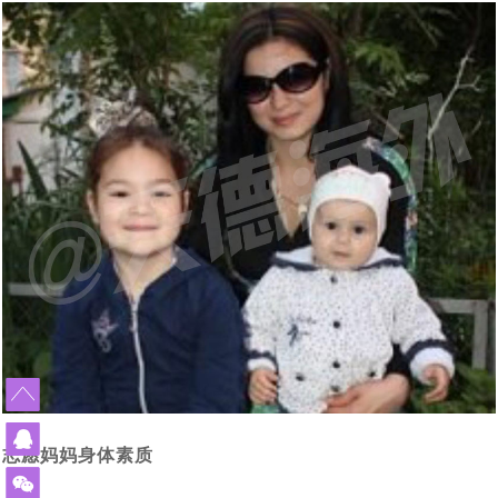
单身人群赴白俄罗斯代孕求子现状：买张机票就出发签证
[2024-02-19]
[2024-01-
怀上了
什么能挡住我们为人父母的梦想_白俄罗斯代孕
外国人赴白俄罗斯代孕现状：法律是支持的，民众也是有
[2024-01-
29]
都不用办_国外出生的孩子回出国上户口这样办
莫斯科试管婴儿医院排名_在莫斯科的俄罗斯试管婴儿医
[2024-01-05]
14]
误解的
白俄罗斯有启动免费预算体外受精计划，赴白俄罗斯做试
[2023-12-14]
院家更靠谱
赴俄罗斯试管婴儿助孕的女性群体启动互帮模式：你帮我
[2023-12-11]
管婴儿或能省不少钱
2023年中俄两国在加强经济贸易合作，同时还在医疗方面
[2023-11-17]
挑代妈，我帮你看卵妹
2023年11月10日正式落实中哈免签政策，为中国有赴海
[2023-11-02]
签署医学领域合作意向书
43年杨女士今天进入试管婴儿周期，出现下腹部中度疼痛
[2023-10-24]
外试管婴儿助孕需求的朋友带来福音
43年北京职场达人执着生育，带着父母一家三口二次赴俄
[2023-10-09]
的现象，生殖医生介绍说正常现象
中国单身女性赴俄罗斯做试管婴儿单身求子：可以不要老
[2023-09-25]
罗斯试管婴儿促排，开启单身求子之旅
做试管婴儿给我们带来了什么?45岁失独妈妈做俄罗斯试
[2023-09-06]
公，孩子得要一个
从千分之五到79.3%的活产率，俄罗斯第三代试管婴儿科
[2023-07-12]
管婴儿终好孕
我国已有100多万个“失独”家庭，俄罗斯代孕与试管婴儿合
[2023-07-07]
技助力实现双胞胎梦想
志愿妈妈身体素质
格鲁吉亚格鲁吉亚总理提出禁止给外国人代孕，试管婴儿
[2023-06-29]
力助孕生子抚慰失独之家