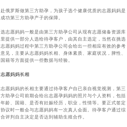
孩子快6个月了，第一次真实看到了宝宝，中国的”父母很
[2024-06-07]
海外试管婴儿助孕有保障
赴俄罗斯做第三方助孕，为孩子选个健康优质的志愿妈妈是
对于女生结婚不愿生孩子，很多男生可以接受，但是不能
[2024-05-31]
激动
成功第三方助孕产子的保障。
上个月赴俄罗斯试管婴儿助孕的陈先生的胚胎筛查结果出
[2024-05-15]
接受不孕不育
大龄女性单身做试管求子：我只是没结婚，不代表我就没
[2024-05-07]
来了， 5颗囊胚2颗过检（合格），2个男孩
选志愿妈妈一般是由第三方助孕公司从现有志愿储备资源库
南京夫妇赴俄罗斯试管婴儿求子，一边尝试自卵自怀一边
[2024-04-28]
里提供一部分人选给待孕客户，由其自主选定，当然在挑选
有生育权
志愿妈妈过程中第三方助孕公司会给出一些相应有效的参考
43岁的中年夫妇赴白俄罗斯代怀助孕，阶段性成功报告：
[2024-
借卵代怀，准备与代妈同时移植看谁怀的宝宝出生
意见，主要从志愿妈妈长相、身体素质、家庭状况，脾性、
上周43岁陈先生夫妇赴俄罗斯试管婴儿求子，取得9颗卵
[2024-04-15]
04-24]
已经能听到孩子心跳了
国籍等方面提供一些数据与经验。
血测HCG值为 398，上个月中旬赴俄罗斯要赴莫斯科做试
子8颗卵子成熟6颗成功受精5颗进入了囊胚阶段，超过了平均
志愿妈妈长相
刚刚检查显示胎儿已经三个月了，这对“夫妻”赴俄罗斯试
[2024-04-08]
[2024-04-01]
水平
管婴儿一对常女士夫妇成功怀孕了
又有一波夫妻要赴俄罗斯做试管婴儿了，他们已经抵达了
[2024-
管助孕，男士在找卵妹借卵，女士找精卵银行借精
志愿妈妈的长相主要通过待孕客户自已亲自视觉视测，第三
20多岁的小夫妻，国内试管婴儿移植5未着床，如果是你
[2024-03-18]
03-25]
莫斯科在做促排卵
方助孕公司前期会给出志愿孕妈妈的照片与个人资料，包括
陕西姑娘与南京小伙赴俄罗斯自卵代孕上周已经完成取
[2024-03-13]
该如何应对
年龄、国籍、是否有妊娠经历，职业，性情等。要正式签定
协议时一般会与志愿妈妈有一次真人会面。待孕客户通过综
今天收到白俄罗斯方面妊娠成功消息，又有一对90后南京
卵，取12枚卵子，9枚成熟 ，期待后续胚胎培育结果
合评判自主决定是否达到辅助生殖合作。
北京青年与西安姑娘跨越三国、行程万里试管求子，没有
[2024-03-06]
夫妇在俄罗斯做试管婴儿再到白俄罗斯找代妈做代孕，终究