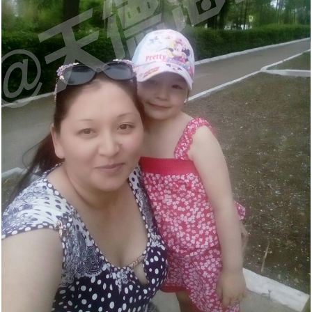
赴俄罗斯试管婴儿，您最“怕”什么_常见顾虑全解
[2023-02-11]
罗斯第三代试管婴儿如何阻断基因遗传
“一女子怀孕12个月未分娩”原因何在_俄罗斯试管婴儿专家
[2023-02-01]
46岁女会计师赴俄罗斯试管婴儿求子自怀成功，她本想来
[2023-01-13]
专业解答
“试管婴儿”真的很容易超重吗，俄罗斯遗传学家在实验室
莫斯科找代妈给自己生孩子，最终却自己给自己当上了“代
四位DY代怀孕妈妈的惊人故事，是不是吓你一跳！
[2022-11-23]
[2022-11-14]
妈”
中得到证实
因为对出国就医的前途未知与畏惧，选择国内地下DY，真
[2022-11-07]
简单实用的俄罗斯dy全攻略_风险规避指南
[2022-08-
[2022-09-30]
的又省钱又省事吗？
做俄罗斯DY代怀孕妈有什么约束与处罚吗_律师解读
24]
国家杜马一读是否禁止有关向外国公民和无国籍人士在俄
[2022-08-17]
俄罗斯DY费用这么高，代妈又能得到多呢，三个俄罗斯
[2022-08-12]
罗斯提供代孕服务的法案——结论再议
三个俄罗斯DY妈妈代怀孕的故事，俄罗斯女人为什么要给
[2022-08-11]
DY妈妈代怀孕的故事（三）
不是自己的孩子，俄罗斯女人为什么要给别人生孩子 （三
[2022-08-10]
别人生孩子（二）
7月25日，今天是世界试管儿童日：试管婴儿与自然受孕
[2022-08-09]
个代怀孕DY妈妈的故事）
战火下的乌克兰代怀孕妈妈，不是在医院防空洞里，就是
[2022-07-25]
孩子没有什么区别