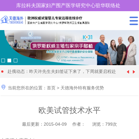
库拉科夫国家妇产围产医学研究中心驻华联络处
400-900-3185
赴俄动态：昨天许先生夫妇签证下来了，下周就要启程赴
中国女性朋友赴格鲁吉亚试管婴儿时取卵较多、优质胚胎
[1970-01-01]
俄罗斯试管婴儿促排卵了

当前您所在的位置：
首页
>
天德海外特有服务优势
28 岁俄罗斯姑娘与57 岁的土耳其富商在格鲁吉亚代怀生
[2024-09-20]
却很少，这个情况怎么解
年近70岁的王大爷找个同岁老伴赴格鲁吉亚做试管婴儿代
[2024-09-09]
育4个孩子
欧美试管技术水平
快要分娩了，马上8个月，俄罗斯试管婴儿机构开始为黄
[2024-08-28]
怀求子，现成功移植
36岁单身女性赴俄罗斯找了一位同岁的代妈试管婴儿代怀
[2024-08-11]
女士找保姆了
最后更新：2015-04-09 作者： 浏览：799次
为什么适龄生育可以降低隐形基因遗传病的发病率_天德
[2024-06-22]
求子，正做非侵入性产前检查