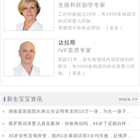
单身人群赴白俄罗斯代孕求子现状：买张机票就出发签证
[2024-02-19]
[2024-01-
怀上了
什么能挡住我们为人父母的梦想_白俄罗斯代孕
3185
生殖和胚胎学专家
外国人赴白俄罗斯代孕现状：法律是支持的，民众也是有
[2024-01-
29]
都不用办_国外出生的孩子回出国上户口这样办
工作经验超过20年，有2000多例成功
的试管婴儿经验。
莫斯科试管婴儿医院排名_在莫斯科的俄罗斯试管婴儿医
[2024-01-05]
14]
误解的
掌握现今所有运用试...
[ 更多 ]
白俄罗斯有启动免费预算体外受精计划，赴白俄罗斯做试
[2023-12-14]
院家更靠谱
赴俄罗斯试管婴儿助孕的女性群体启动互帮模式：你帮我
达拉斯
[2023-12-11]
管婴儿或能省不少钱
IVF首席专家
2023年中俄两国在加强经济贸易合作，同时还在医疗方面
[2023-11-17]
挑代妈，我帮你看卵妹
医龄21年，是生殖领域内顶层级别的
2023年11月10日正式落实中哈免签政策，为中国有赴海
[2023-11-02]
签署医学领域合作意向书
医生，有2000多例成功的试管婴儿经
43年杨女士今天进入试管婴儿周期，出现下腹部中度疼痛
[2023-10-24]
外试管婴儿助孕需求的朋友带来福音
验。
[ 更多 ]
43年北京职场达人执着生育，带着父母一家三口二次赴俄
[2023-10-09]
的现象，生殖医生介绍说正常现象
中国单身女性赴俄罗斯做试管婴儿单身求子：可以不要老
[2023-09-25]
罗斯试管婴儿促排，开启单身求子之旅
新生宝宝资讯
more >>
做试管婴儿给我们带来了什么?45岁失独妈妈做俄罗斯试
[2023-09-06]
公，孩子得要一个
湖南某医院院长将出生证明售卖到10万一张，为生一孩子...
从千分之五到79.3%的活产率，俄罗斯第三代试管婴儿科
[2023-07-12]
管婴儿终好孕
我国已有100多万个“失独”家庭，俄罗斯代孕与试管婴儿合
[2023-07-07]
技助力实现双胞胎梦想
俄罗斯试管婴儿真实案例：你敢相信吗，46岁了还能自怀...
格鲁吉亚格鲁吉亚总理提出禁止给外国人代孕，试管婴儿
[2023-06-29]
力助孕生子抚慰失独之家
30岁女性宫颈癌变，国内1次泰国试管2次均失败，赴俄罗...