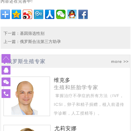
内容还在完善中!
孩子快6个月了，第一次真实看到了宝宝，中国的”父母很
[2024-06-07]
海外试管婴儿助孕有保障
对于女生结婚不愿生孩子，很多男生可以接受，但是不能
[2024-05-31]
激动
上个月赴俄罗斯试管婴儿助孕的陈先生的胚胎筛查结果出
[2024-05-15]
接受不孕不育
大龄女性单身做试管求子：我只是没结婚，不代表我就没
[2024-05-07]
来了， 5颗囊胚2颗过检（合格），2个男孩
下一篇
：
基因筛选性别
南京夫妇赴俄罗斯试管婴儿求子，一边尝试自卵自怀一边
[2024-04-28]
有生育权
上一篇
：
俄罗斯合法第三方助孕
43岁的中年夫妇赴白俄罗斯代怀助孕，阶段性成功报告：
[2024-
借卵代怀，准备与代妈同时移植看谁怀的宝宝出生
上周43岁陈先生夫妇赴俄罗斯试管婴儿求子，取得9颗卵
[2024-04-15]
04-24]
已经能听到孩子心跳了
俄罗斯生殖专家
more >>
血测HCG值为 398，上个月中旬赴俄罗斯要赴莫斯科做试
子8颗卵子成熟6颗成功受精5颗进入了囊胚阶段，超过了平均
刚刚检查显示胎儿已经三个月了，这对“夫妻”赴俄罗斯试
[2024-04-08]
[2024-04-01]
水平
管婴儿一对常女士夫妇成功怀孕了
维克多
又有一波夫妻要赴俄罗斯做试管婴儿了，他们已经抵达了
[2024-
管助孕，男士在找卵妹借卵，女士找精卵银行借精
生殖和胚胎学专家
免
20多岁的小夫妻，国内试管婴儿移植5未着床，如果是你
[2024-03-18]
掌握治疗不孕症的所有方法（IVF，
03-25]
莫斯科在做促排卵
费
ICSI，卵子和精子捐赠，植入前遗传
陕西姑娘与南京小伙赴俄罗斯自卵代孕上周已经完成取
[2024-03-13]
该如何应对
热
学诊断，人工授精等）。
今天收到白俄罗斯方面妊娠成功消息，又有一对90后南京
卵，取12枚卵子，9枚成熟 ，期待后续胚胎培育结果
线
擅长治疗的专业区域 - 不孕不育的复
北京青年与西安姑娘跨越三国、行程万里试管求子，没有
[2024-03-06]
400-
夫妇在俄罗斯做试管婴儿再到白俄罗斯找代妈做代孕，终究
尤莉安娜
900-
杂情况...
[ 更多 ]