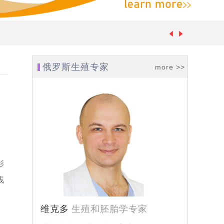
俄罗斯生殖专家
more >>
影
-05-07]
线
维克多
生殖和胚胎学专家
[2024-04-24]
孕