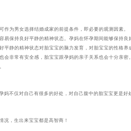
孕，阶段性成功报告：已经能听到孩子心跳了
[2024-04-15]
婴儿求子，取得9颗卵子8颗卵子成熟6颗成功受精5颗进入了囊胚阶段，超
赴俄罗斯要赴莫斯科做试管婴儿一对常女士夫妇成功怀孕了
[2024-04-01]
对“夫妻”赴俄罗斯试管助孕，男士在找卵妹借卵，女士找精卵银行借精
可作为男女选择结婚成家的前提条件，即必要的观测因素。
了，他们已经抵达了莫斯科在做促排卵
[2024-03-18]
容易保持良好平静的精神状态。孕妈在怀孕期间能够保持良
植5未着床，如果是你该如何应对
[2024-03-13]
好平静的精神状态对胎宝宝的脑力发育，对胎宝宝的性格养
孕上周已经完成取卵，取12枚卵子，9枚成熟 ，期待后续胚胎培育结果
也会非常有安全感，胎宝宝跟孕妈的亲子关系也会十分亲密
，又有一对90后南京夫妇在俄罗斯做试管婴儿再到白俄罗斯找代妈做代
。
万里试管求子，没有什么能挡住我们为人父母的梦想_白俄罗斯代孕
[2
买张机票就出发签证都不用办_国外出生的孩子回出国上户口这样办
[2
的孕妈不仅对自己有很多的好处，对自己腹中的胎宝宝更是好
支持的，民众也是有误解的
[2024-01-05]
的俄罗斯试管婴儿医院家更靠谱
[2023-12-14]
划，赴白俄罗斯做试管婴儿或能省不少钱
[2023-12-11]
动互帮模式：你帮我挑代妈，我帮你看卵妹
[2023-11-17]