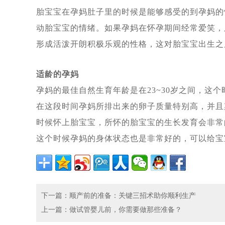
2023年中俄两国在加强经济贸易
胎宝宝在孕妈肚子里的时候是能够感受的到孕妈的
2023年11月10日正式落实中哈
动胎宝宝的情绪。如果孕妈在怀孕期间经常爱笑，
43年杨女士今天进入试管婴儿周期
形成活泼开朗积极乐观的性格，这对胎宝宝出生之
43年北京职场达人执着生育，带着
中国单身女性赴俄罗斯做试管婴儿单
适龄的孕妈
做试管婴儿给我们带来了什么?45
孕妈的最佳自然生育年龄是在23~30岁之间，这
从千分之五到79.3%的活产率，俄
在这段时间孕妈所排出来的卵子质量特别高，并且
我国已有100多万个“失独”家庭，
时候怀上胎宝宝，所怀的胎宝宝的生长发育会非常
格鲁吉亚格鲁吉亚总理提出禁止给外
这个时候孕妈的身体状态也是非常好的，可以给宝
北京姚女士夫妇带父赴俄罗斯做试管婴
2023全球生育率均趋持续下跌态
改变命运！AMH仅为0.18的卵巢
北京31岁男子赴莫斯科做试管婴儿
下一篇
：
顺产前的准备：关键三招术助你顺利生产
上一篇
：
做试管婴儿前，你需要做那些准备？
该考虑了，独生子女的养老焦虑问题