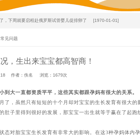
了，下周就要启程赴俄罗斯试管婴儿促排卵了
[1970-01-01]
取卵较多、优质胚胎却很少，这个情况怎么解
[2024-09-20]
>
常见问题
富商在格鲁吉亚代怀生育4个孩子
[2024-09-09]
格鲁吉亚做试管婴儿代怀求子，现成功移植
[2024-08-28]
情况，生出来宝宝都高智商！
管婴儿机构开始为黄女士找保姆了
[2024-08-11]
岁的代妈试管婴儿代怀求子，正做非侵入性产前检查
[2024-06-22]
4-18 作者：佚名 浏览：1679次
传病的发病率_天德海外试管婴儿助孕有保障
[2024-06-07]
宝宝，中国的”父母很激动
[2024-05-31]
小到大一直都资质平平，这些其实都跟孕妈有很大的关系。
可以接受，但是不能接受不孕不育
[2024-05-15]
月了，虽然只有短短的十个月却对宝宝的生长发育有很大的
生的胚胎筛查结果出来了， 5颗囊胚2颗过检（合格），2个男孩
[2024
的肚子里得到很好的发展，那宝宝一出生就等于赢在了起跑
结婚，不代表我就没有生育权
[2024-04-28]
边尝试自卵自怀一边借卵代怀，准备与代妈同时移植看谁怀的宝宝出生
状态对胎宝宝生长发育有非常大的影响。在这3种孕妈体内