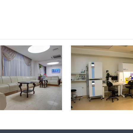
，承诺自己三年内如果结不了婚就单身求子，这样可行吗?
[2023-05-2
_未婚单身大龄女性能赴俄罗斯试管助孕生宝宝
[2023-04-27]
障事件，解说库拉科夫国家妇产围产医学研究中如何科学监管冻卵/胚
养娃生活写照分享
[2023-03-30]
，为什么成功抱娃有保障，特别是试管婴儿费用民众能负担得起
[2023
婴儿只为实现父母梦想而生
[2023-03-27]
人和钱过意不去，俄罗斯试管婴儿性价比真的很高
[2023-03-24]
想过赴俄罗斯做试管婴儿吗
[2023-03-14]
关注，生殖专家介绍俄罗斯第三代试管婴儿如何阻断基因遗传
[2023-02-1
常见顾虑全解
[2023-02-01]
在_俄罗斯试管婴儿专家专业解答
[2023-01-13]
子自怀成功，她本想来莫斯科找代妈给自己生孩子，最终却自己给自己当上了
罗斯遗传学家在实验室中得到证实
[2022-11-14]
不是吓你一跳！
[2022-11-07]