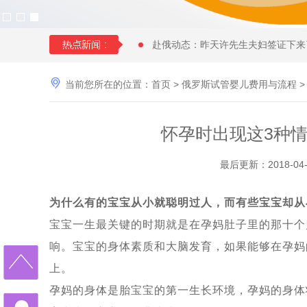
赴俄动态：昨天许先生夫妇签证下来
中国女性朋友赴格鲁吉亚试管婴儿时

当前您所在的位置：
首页
>
俄罗斯试管婴儿费用与流程
28 岁俄罗斯姑娘与57 岁的土耳其
年近70岁的王大爷找个同岁老伴赴
怀孕时出现这3种
快要分娩了，马上8个月，俄罗斯试
36岁单身女性赴俄罗斯找了一位同
最后更新：2018-0
为什么适龄生育可以降低隐形基因遗
孩子快6个月了，第一次真实看到了
为什么有的宝宝从小就聪明过人，而有些宝宝却从
对于女生结婚不愿生孩子，很多男生
宝宝一生最关键的时期就是在孕妈肚子里的那十个
上个月赴俄罗斯试管婴儿助孕的陈先
响。宝宝的身体素质和大脑发育，如果能够在孕妈
大龄女性单身做试管求子：我只是没
上。
南京夫妇赴俄罗斯试管婴儿求子，一
孕妈的身体是胎宝宝的第一生长环境，孕妈的身体