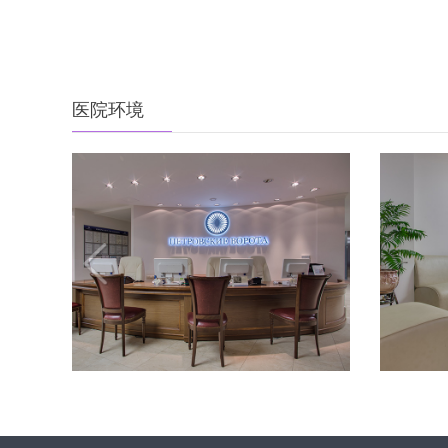
单身女士想先赴俄罗斯试管婴儿取卵
53岁绝经女性，如何逆袭自行生育
从美国试管婴儿诊所再现冷藏设备故
单身大龄女性做试管婴儿求子历程与
医院环境
中国朋友选择赴俄罗斯试管婴儿生子
中国朋友试管婴儿历程：俄罗斯试管
美国夫妇也来俄罗斯代怀求子，没有
借精生子，不失为一个好选择，您有
热点：“父子三人连接患癌”引社会
赴俄罗斯试管婴儿，您最“怕”什么_
“一女子怀孕12个月未分娩”原因何
46岁女会计师赴俄罗斯试管婴儿求
“试管婴儿”真的很容易超重吗，俄
四位DY代怀孕妈妈的惊人故事，是