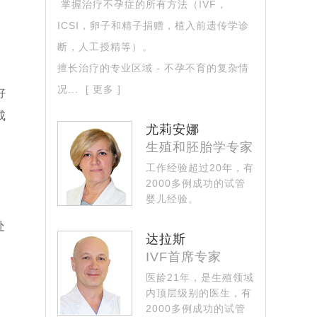
掌握治疗不孕症的所有方法（IVF，
过了平均水平
[2024-04-08]
ICSI，卵子和精子捐赠，植入前遗传学诊
断，人工授精等）。
擅长治疗的专业区域 - 不孕不育的复杂情
[2024-03-25]
况...
[ 更多 ]
好
成
尤莉安娜
[2024-03-06]
。
生殖和胚胎学专家
孕，终究怀上了
[2024-02-19]
工作经验超过20年，有
024-01-29]
2000多例成功的试管
婴儿经验。
024-01-14]
掌握现今所有运用试...
处
[ 更多 ]
达拉斯
IVF首席专家
医龄21年，是生殖领域
内顶层级别的医生，有
2000多例成功的试管