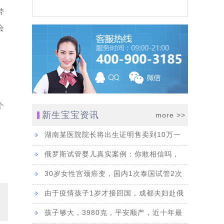
婴儿经验。
[ 更多 ]
带
会
25]
。
个
新生宝宝资讯
more >>
湖南某医院院长将出生证明售卖到10万一
[2023-06-13]
张，为生一孩子...
俄罗斯试管婴儿真实案例：你敢相信吗，
6-07]
46岁了还能自怀...
30岁女性宫颈癌变，国内1次泰国试管2次
均失败，赴俄罗...
由于疫情孩子1岁才接回国，成都夫妇赴俄
]
罗斯DY生子历...
孩子够大，3980克，平安顺产，近十年最