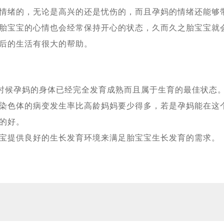
合作，同时还在医疗方面签署医学领域合作意向书
[2023-11-02]
情绪的，无论是高兴的还是忧伤的，而且孕妈的情绪还能够
免签政策，为中国有赴海外试管婴儿助孕需求的朋友带来福音
[2023-10-24]
胎宝宝的心情也会经常保持开心的状态，久而久之胎宝宝就
，出现下腹部中度疼痛的现象，生殖医生介绍说正常现象
[2023-10-09]
后的生活有很大的帮助。
父母一家三口二次赴俄罗斯试管婴儿促排，开启单身求子之旅
[2023-09-
身求子：可以不要老公，孩子得要一个
[2023-09-06]
岁失独妈妈做俄罗斯试管婴儿终好孕
[2023-07-12]
个时候孕妈的身体已经完全发育成熟而且属于生育的最佳状态
罗斯第三代试管婴儿科技助力实现双胞胎梦想
[2023-07-07]
染色体的病变发生率比高龄妈妈要少得多，若是孕妈能在这
俄罗斯代孕与试管婴儿合力助孕生子抚慰失独之家
[2023-06-29]
的好。
国人代孕，试管婴儿技术备受关注
[2023-06-21]
宝提供良好的生长发育环境来满足胎宝宝生长发育的需求。
儿，一起见证解冻3年前冻卵，冻卵16颗，解冻15颗，成功配成12颗
势，新的生育方式崛起——试管婴儿与第三方代怀助您成功抱娃！
[2023-0
早衰女性，在俄罗斯试管婴儿成功怀孕！
[2023-06-06]
考察，俄罗斯代孕助孕机结构提供全方位支持与协助
[2023-06-01]
即将来临，现在赴俄罗斯试管婴儿生个二胎三胎还来得及
[2023-05-29