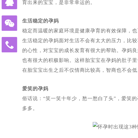
43岁的中年夫妇赴白俄罗斯代怀助
育出来的宝宝，是非常幸运的。
上周43岁陈先生夫妇赴俄罗斯试管
血测HCG值为 398，上个月中旬
生活稳定的孕妈
刚刚检查显示胎儿已经三个月了，这
稳定而温暖的家庭环境是健康孕育的有效保障，也
又有一波夫妻要赴俄罗斯做试管婴儿
生活稳定的孕妈面对生活不会有太大的压力，比较
免
20多岁的小夫妻，国内试管婴儿移
的心性，对宝宝的成长发育有很大的帮助。孕妈良
费
热
陕西姑娘与南京小伙赴俄罗斯自卵代
也有很大的积极影响。这样胎宝宝在孕妈的肚子里
线
今天收到白俄罗斯方面妊娠成功消息
在胎宝宝出生之后不仅情商比较高，智商也不会低
400-
900-
北京青年与西安姑娘跨越三国、行程
3185
爱笑的孕妈
单身人群赴白俄罗斯代孕求子现状：
俗话说：“笑一笑十年少，愁一愁白了头”，爱笑
外国人赴白俄罗斯代孕现状：法律是
多多。
莫斯科试管婴儿医院排名_在莫斯科
白俄罗斯有启动免费预算体外受精计
赴俄罗斯试管婴儿助孕的女性群体启