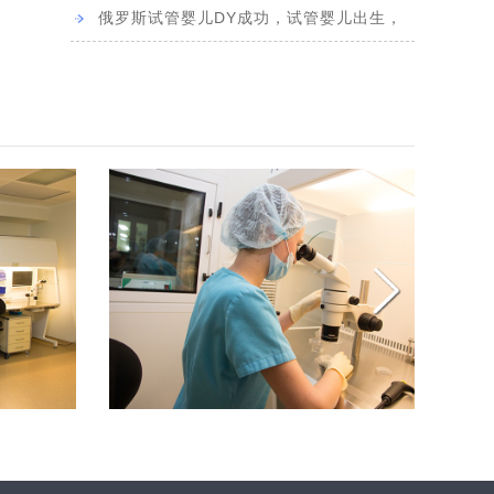
2]
完美的生产，祝...
俄罗斯试管婴儿DY成功，试管婴儿出生，
男孩，3340克，...
[2023-04-18]
-03-28]
1]
“代妈”
[2022-11-23]